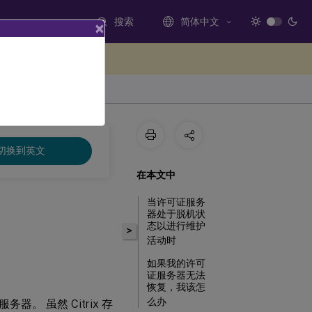
搜索
简体中文
×
处提供反馈
切换到英文
在本文中
当许可证服务
器处于脱机状
态以进行维护
>
活动时
如果我的许可
证服务器无法
恢复，我该怎
么办
 虽然 Citrix 存