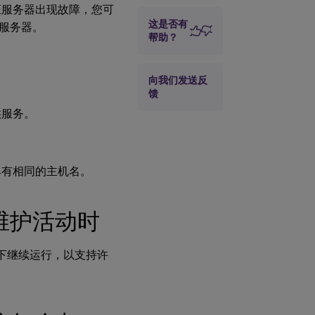
证服务器出现故障，您可
如果我的许可
这是否有
证服务器无法
服务器。
恢复，并且我
帮助？
没有立即可用
的许可证文件
的备份副本，
向我们发送反
我该怎么办
馈
供服务。
如果我的许可
证服务器无法
恢复，并且我
无法重命名环
具有相同的主机名。
境中的现有服
务器，我该怎
么办
维护活动时
许可证服务器
的任何故障是
否都会降低性
下继续运行，以支持许
能或拒绝向用
户提供服务
冗余解决方案