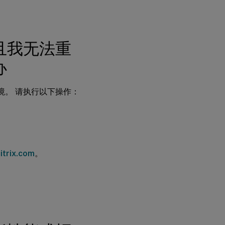
且我无法重
办
境。 请执行以下操作：
itrix.com
。