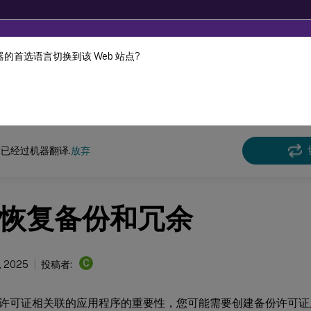
的首选语言切换到该 Web 站点?
机器动态翻译。
在此
许可 11.17.2 版本 42000
已经过机器翻译.
放弃
恢复备份和冗余
C
7, 2025
投稿者:
许可证相关联的应用程序的重要性，您可能需要创建备份许可证服务器。