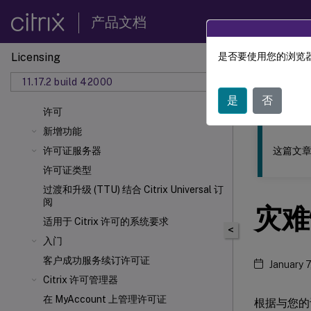
产品文档
Licensing
是否要使用您的浏览器
此内容已经过
11.17.2 build 42000
许可
是
否
许可
新增功能
这篇文章
许可证服务器
许可证类型
过渡和升级 (TTU) 结合 Citrix Universal
订
阅
灾难
适用于 Citrix
许可的系统要求
<
入门
客户成功服务续订许可证
January 
Citrix 许可管理器
在 MyAccount 上管理许可证
根据与您的