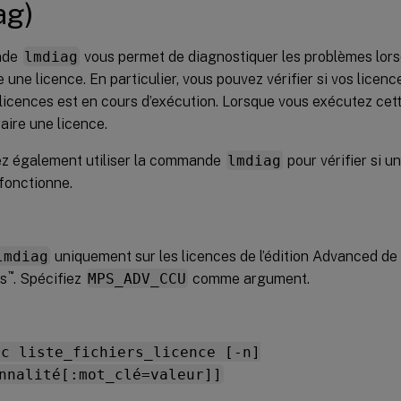
ag)
nde
lmdiag
vous permet de diagnostiquer les problèmes lors
e une licence. En particulier, vous pouvez vérifier si vos licence
 licences est en cours d’exécution. Lorsque vous exécutez ce
raire une licence.
z également utiliser la commande
lmdiag
pour vérifier si u
fonctionne.
lmdiag
uniquement sur les licences de l’édition Advanced de 
™
ps
. Spécifiez
MPS_ADV_CCU
comme argument.
-c liste_fichiers_licence [-n]
nnalité[:mot_clé=valeur]]