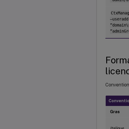
CtxMana
–useradd
“domain\
“adminGr
Forma
licen
Convention
Conventi
Gras
Italique