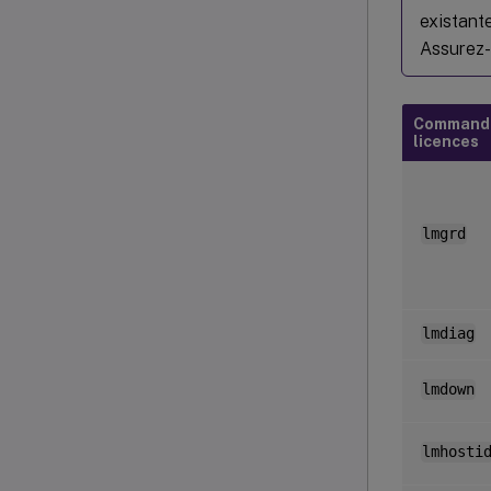
existant
Assurez-
Commande
licences
lmgrd
lmdiag
lmdown
lmhosti