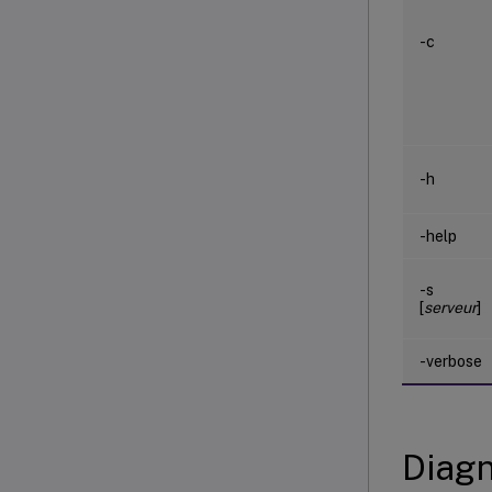
-c
-h
-help
-s
[
serveur
]
-verbose
Diagn