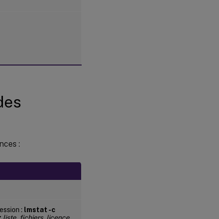
des
nces :
ession :
lmstat -c
z
liste_fichiers_licence