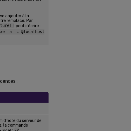
vez ajouter à la
être remplacé. Par
ture]]
peut s’écrire :
xe -a -c @localhost
icences :
om d’hôte du serveur de
nce, la commande
 local :
-c