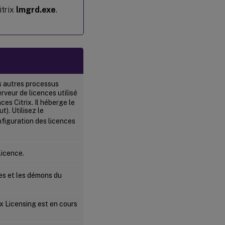
itrix
lmgrd.exe
.
Relire les
fichiers
de
licences
et
d’options
(lmreread)
es autres processus
Afficher
erveur de licences utilisé
la liste
es Citrix. Il héberge le
des
). Utilisez le
utilitaires
nfiguration des licences
de
licences
(lmutil)
licence.
Déterminer
es et les démons du
l’état des
licences
(lmstat)
rix Licensing est en cours
Afficher
les