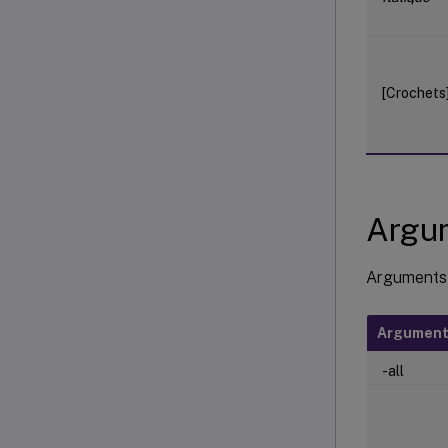
[Crochets
Argum
Arguments 
Argumen
-all