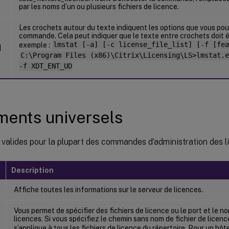
par les noms d’un ou plusieurs fichiers de licence.
Les crochets autour du texte indiquent les options que vous pou
commande. Cela peut indiquer que le texte entre crochets doit 
exemple :
lmstat [-a] [-c license_file_list] [-f [fea
]
C:\Program Files (x86)\Citrix\Licensing\LS>lmstat.e
-f XDT_ENT_UD
ents universels
valides pour la plupart des commandes d’administration des l
t
Description
Affiche toutes les informations sur le serveur de licences.
Vous permet de spécifier des fichiers de licence ou le port et le n
licences. Si vous spécifiez le chemin sans nom de fichier de lice
s’applique à tous les fichiers de licence du répertoire. Pour un hôte