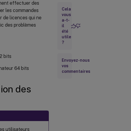
ment effectuer des
des
Cela
licences
iser les commandes
vous
r de licences qui ne
Arguments
a-t-
universels
tic des problèmes
il
été
utile
Diagnostiquer
?
les problèmes
d’extraction
2 bits
(lmdiag)
Envoyez-nous
vos
Arrêter
nateur 64 bits
les
commentaires
démons
(lmdown)
ion des
Vérifie les
informations
de liaison du
serveur de
licences
(lmhostid)
es utilisateurs