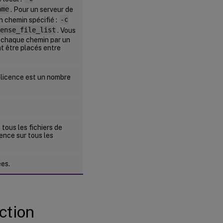
ame
. Pour un serveur de
n chemin spécifié :
-c
ense_file_list
. Vous
t chaque chemin par un
t être placés entre
e licence est un nombre
 tous les fichiers de
cence sur tous les
ées.
ction