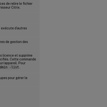
versions
s de relire le fichier
des
isseur Citrix.
binaires
(lmver)
Afficher ou
ou exécute d’autres
libérer des
licences
pour les
ires de gestion des
utilisateurs
ou les
appareils
(udadmin)
us licence et supprime
pécifiés. Cette commande
ur/appareil. Pour
dmin -list
.
oupes pour gérer le