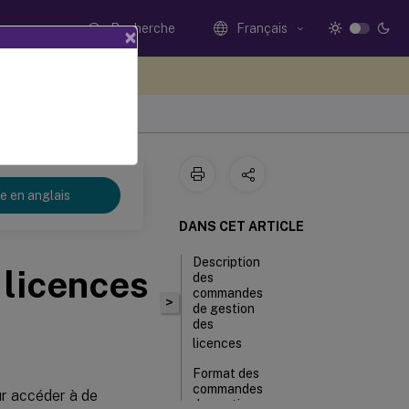
Recherche
Français
×
ez votre avis ici
re en anglais
DANS CET ARTICLE
Description
licences
des
commandes
>
de gestion
des
licences
Format des
commandes
ur accéder à de
de gestion