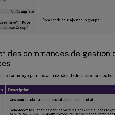
geUserAndGroup.exe
Commande pour ajouter un groupe.
username” –Role
oup/userGroup”
t des commandes de gestion 
ces
s de formatage pour les commandes d’administration des lice
on
Description
Une commande ou un commutateur, tel que
lmstat
.
Remplacez les variables par une valeur. Par exemple, dans l’expr
liste_fichiers_licence
. Avant d’exécuter la commande, remplace