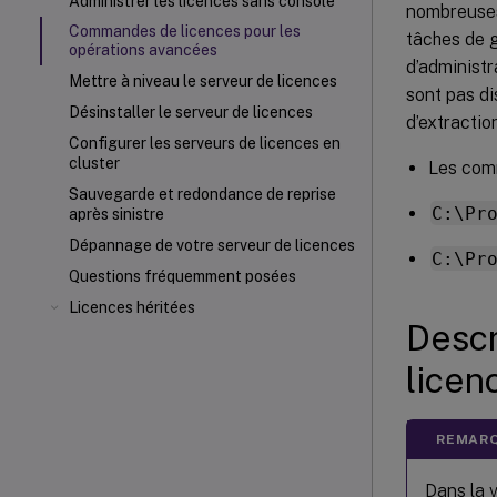
Administrer les licences sans console
nombreuses
Commandes de licences pour les
tâches de 
opérations avancées
d’administr
Mettre à niveau le serveur de licences
sont pas di
Désinstaller le serveur de licences
d’extractio
Configurer les serveurs de licences en
cluster
Les comm
Sauvegarde et redondance de reprise
C:\Pr
après sinistre
Dépannage de votre serveur de licences
C:\Pr
Questions fréquemment posées
Licences héritées
Descr
licen
REMARQ
Dans la v