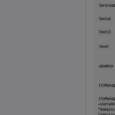
lmrerea
lmstat
lmutil
lmver
udadmin
CtxMana
CtxMana
–useradd
“domain\
“admin/u