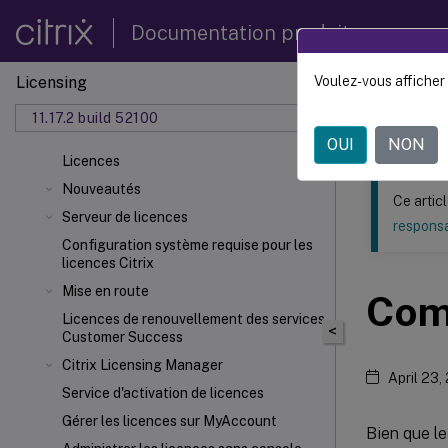
Documentation produit
Licensing
Voulez-vous afficher 
Ce contenu a 
11.17.2 build 52100
Licenc
OUI
NON
Licences
Nouveautés
Ce artic
Serveur de licences
responsa
Configuration système requise pour les
licences Citrix
Mise en route
Com
Licences de renouvellement des services
<
Customer Success
Citrix Licensing Manager
April 23,
Service d'activation de licences
Gérer les licences sur MyAccount
Bien que le