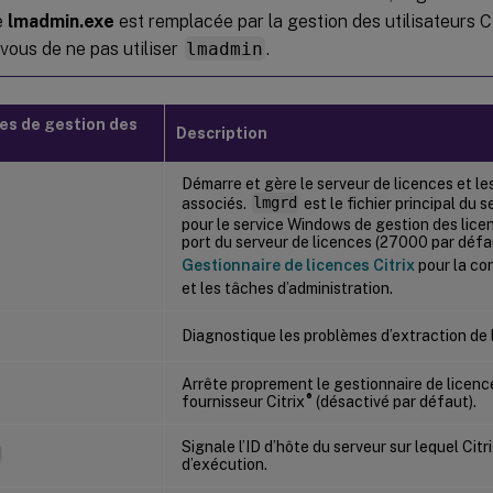
e
lmadmin.exe
est remplacée par la gestion des utilisateurs C
vous de ne pas utiliser
lmadmin
.
s de gestion des
Description
Démarre et gère le serveur de licences et l
associés.
lmgrd
est le fichier principal du s
pour le service Windows de gestion des licenc
port du serveur de licences (27000 par défaut
Gestionnaire de licences Citrix
pour la co
et les tâches d’administration.
Diagnostique les problèmes d’extraction de 
Arrête proprement le gestionnaire de licenc
®
fournisseur Citrix
(désactivé par défaut).
Signale l’ID d’hôte du serveur sur lequel Cit
d
d’exécution.