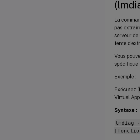
(lmdi
La comma
pas extrair
serveur de
tente d’ext
Vous pouve
spécifique 
Exemple :
Exécutez
Virtual Ap
Syntaxe :
lmdiag 
[fonctio