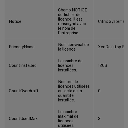
Champ NOTICE
du fichier de
licence. Il est
Notice
Citrix Systems I
renseigné avec
le nom de
l’entreprise.
Nom convivial de
FriendlyName
XenDesktop Ent
la licence
Le nombre de
CountInstalled
licences
1203
installées.
Nombre de
licences utilisées
CountOverdraft
au-delà de la
0
quantité
installée.
Le nombre
maximal de
CountUsedMax
3
licences
utilisées.