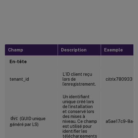
Éléments de données d’événement
du serveur de licences Citrix
Champ
Description
Exemple
En-tête
L’ID client reçu
tenant_id
lors de
citrix780933
l’enregistrement.
Un identifiant
unique créé lors
de l’installation
et conservé lors
des mises à
dvc
(GUID unique
niveau. Ce champ
a5ae17c9-8a4a
généré par LS)
est utilisé pour
identifier les
téléchargements