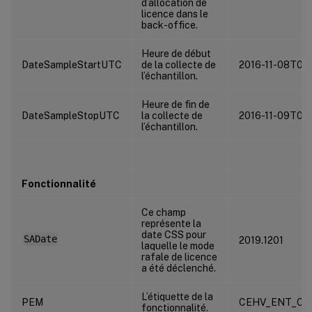
d’allocation de
licence dans le
back-office.
Heure de début
DateSampleStartUTC
de la collecte de
2016-11-08T01:
l’échantillon.
Heure de fin de
DateSampleStopUTC
la collecte de
2016-11-09T00
l’échantillon.
Fonctionnalité
Ce champ
représente la
date CSS pour
SADate
2019.1201
laquelle le mode
rafale de licence
a été déclenché.
L’étiquette de la
PEM
CEHV_ENT_CC
fonctionnalité.