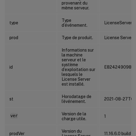
provenant du
même serveur.
Type
type
LicenseServer.I
d’événement.
prod
Type de produit.
License Server
Informations sur
la machine
serveur et le
système
id
E824249098A
d’exploitation sur
lesquels le
License Server
est installé.
Horodatage de
st
2021-08-27T04
l’événement.
Version de la
ver
1
charge utile.
Version du
prodVer
11.16.6.0 build 
License Server.