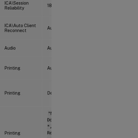
ICA\Session
180 s
Reliability
ICA\Auto Client
Autorisé (1)
Reconnect
Audio
Autorisé (1)
Printing
Autorisé (1)
Printing
Désactivé (0)
"Microsoft XPS
Document Writer
*,
Printing
Refuser;Envoyer