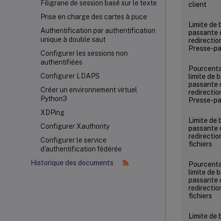
Filigrane de session basé sur le texte
client
Prise en charge des cartes à puce
Limite de
Authentification par authentification
passante 
unique à double saut
redirectio
Presse-pa
Configurer les sessions non
authentifiées
Pourcent
Configurer LDAPS
limite de 
passante 
Créer un environnement virtuel
redirectio
Python3
Presse-pa
XDPing
Limite de
Configurer Xauthority
passante 
redirectio
Configurer le service
fichiers
d'authentification fédérée
Historique des documents
Pourcent
limite de 
passante 
redirectio
fichiers
Limite de