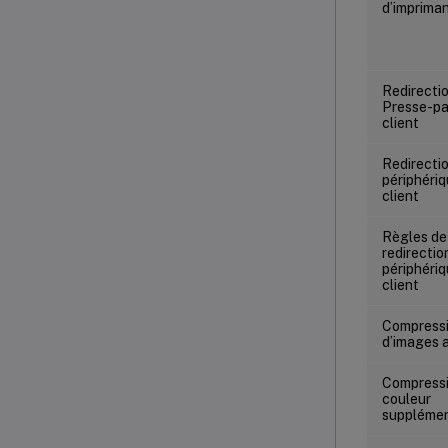
d’imprima
Redirecti
Presse-pa
client
Redirecti
périphéri
client
Règles de
redirectio
périphéri
client
Compress
d’images 
Compressi
couleur
supplémen