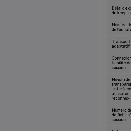
Délai d’ex
du keep-a
Numéro de
de l’écout
Transport
adaptati
Connexion
fiabilité d
session
Niveau de
transpare
l’interfac
utilisateu
reconnexi
Numéro de
de fiabilit
session