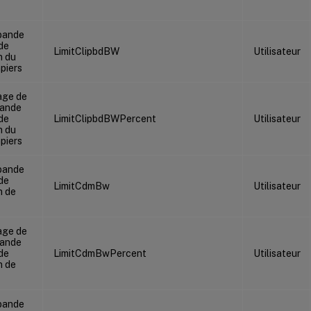
 bande
de
LimitClipbdBW
Utilisateur
n du
piers
age de
bande
de
LimitClipbdBWPercent
Utilisateur
n du
piers
 bande
de
LimitCdmBw
Utilisateur
n de
age de
bande
de
LimitCdmBwPercent
Utilisateur
n de
 bande