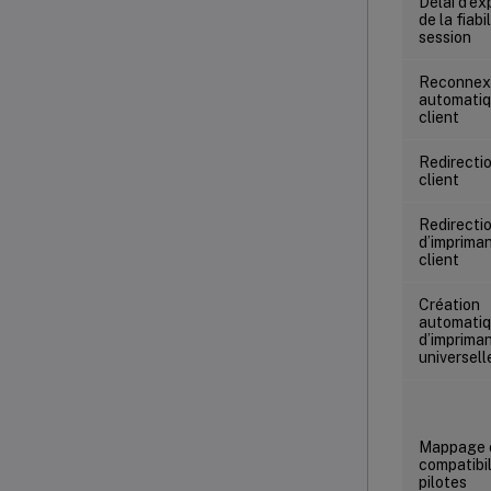
Délai d’ex
de la fiabi
session
Reconnex
automatiq
client
Redirecti
client
Redirecti
d’imprima
client
Création
automati
d’imprima
universel
Mappage 
compatibil
pilotes