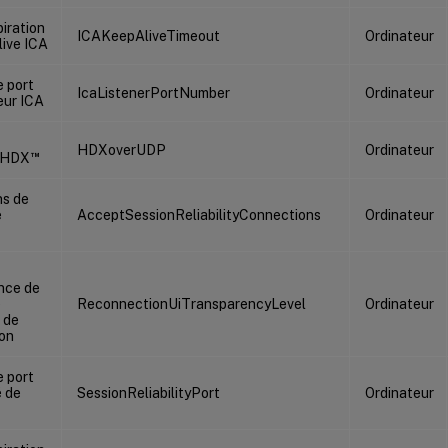
piration
ICAKeepAliveTimeout
Ordinateur
live ICA
 port
IcaListenerPortNumber
Ordinateur
eur ICA
HDXoverUDP
Ordinateur
™
f HDX
s de
e
AcceptSessionReliabilityConnections
Ordinateur
nce de
e
ReconnectionUiTransparencyLevel
Ordinateur
r de
on
 port
é de
SessionReliabilityPort
Ordinateur