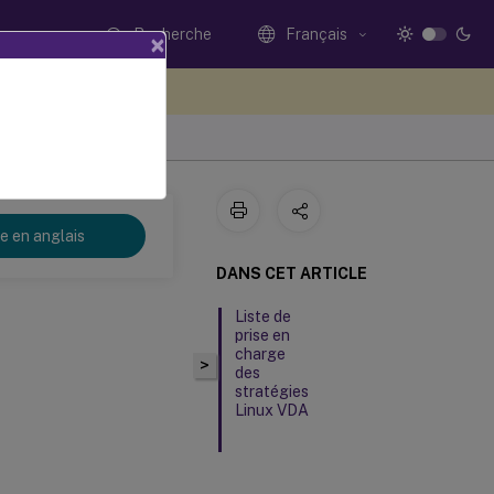
Recherche
Français
×
ez votre avis ici
re en anglais
DANS CET ARTICLE
Liste de
prise en
charge
>
des
stratégies
Linux VDA