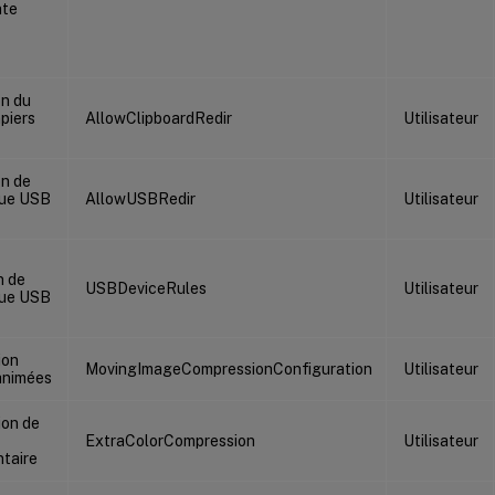
nte
on du
piers
AllowClipboardRedir
Utilisateur
on de
que USB
AllowUSBRedir
Utilisateur
n de
USBDeviceRules
Utilisateur
que USB
ion
MovingImageCompressionConfiguration
Utilisateur
animées
on de
ExtraColorCompression
Utilisateur
taire