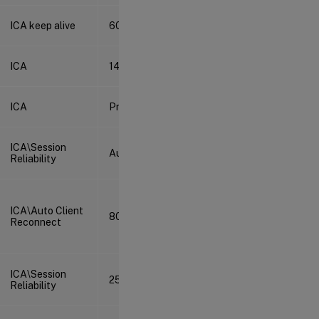
ICA keep alive
60 secondes
ICA
1494
ICA
Préféré(2)
ICA\Session
Autorisé(1)
Reliability
ICA\Auto Client
80 %
Reconnect
ICA\Session
2598
Reliability