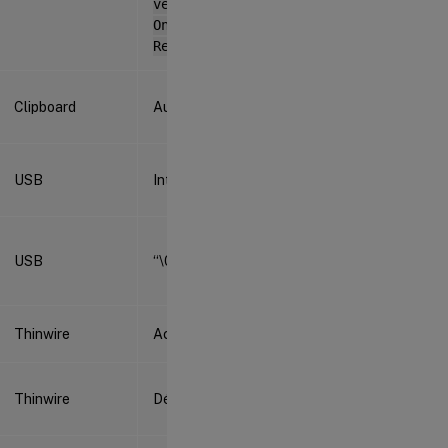
vers Microsoft
OneNote *,
Refuser"
Clipboard
Autorisé (1)
USB
Interdit (0)
USB
“\0”
Thinwire
Activé (1)
Thinwire
Désactivé (0)