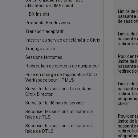
Synchronisation de l'interface
utilisateur de l'IME client
Limite de
HDX Insight
passante 
de sessio
Protocole Rendezvous
Transport adaptatif
Limite de
passante 
Intégrer au service de télémétrie Citrix
redirectio
Traçage activé
Pourcent
Sessions fantômes
limite de 
Redirection de contenu de navigateur
passante 
redirectio
Prise en charge de l'application Citrix
Workspace
pour HTML5
Limite de
passante 
Surveiller les sessions Linux dans
redirectio
Citrix Director
périphéri
Surveiller le démon de service
client
Sécuriser les sessions utilisateur à
Pourcent
l'aide de TLS
limite de 
Sécuriser les sessions utilisateur à
passante 
redirectio
l'aide de DTLS
périphéri