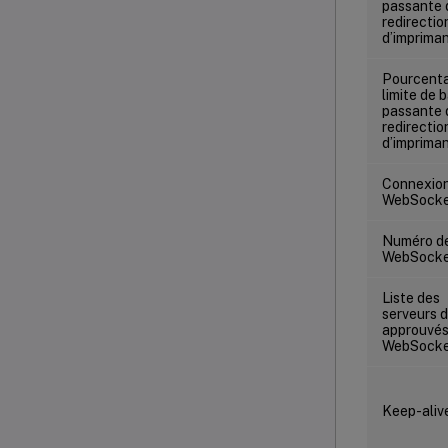
passante 
redirectio
d’imprima
Pourcent
limite de 
passante 
redirectio
d’imprima
Connexio
WebSocke
Numéro de
WebSocke
Liste des
serveurs d
approuvé
WebSocke
Keep-aliv