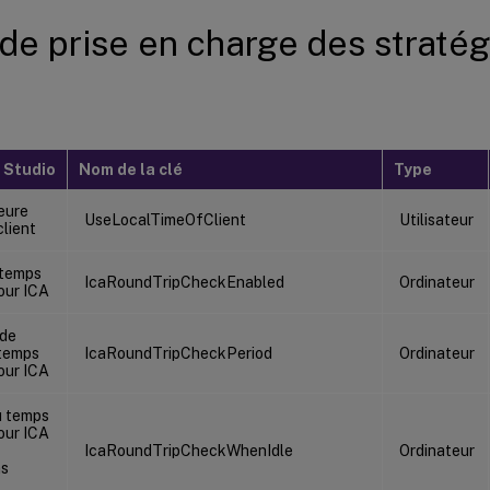
 de prise en charge des stratég
 Studio
Nom de la clé
Type
heure
UseLocalTimeOfClient
Utilisateur
client
 temps
IcaRoundTripCheckEnabled
Ordinateur
tour ICA
 de
 temps
IcaRoundTripCheckPeriod
Ordinateur
tour ICA
u temps
tour ICA
IcaRoundTripCheckWhenIdle
Ordinateur
ns