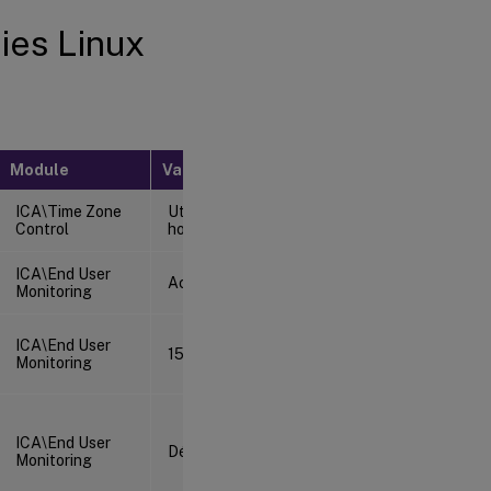
ies Linux
Module
Valeur par défaut
ICA\Time Zone
Utiliser le fuseau
Control
horaire du serveur
ICA\End User
Activé (1)
Monitoring
ICA\End User
15
Monitoring
ICA\End User
Désactivé (0)
Monitoring