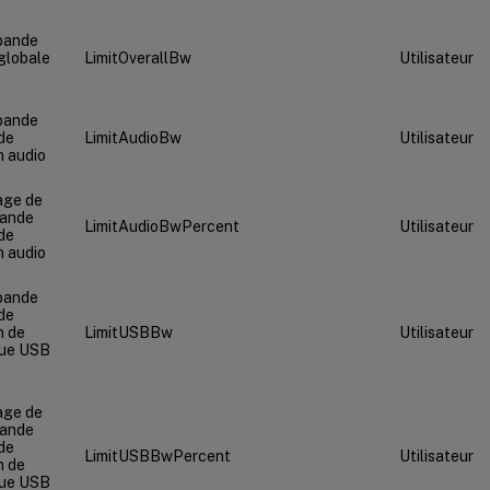
 bande
globale
LimitOverallBw
Utilisateur
n
 bande
de
LimitAudioBw
Utilisateur
n audio
age de
bande
LimitAudioBwPercent
Utilisateur
de
n audio
 bande
de
n de
LimitUSBBw
Utilisateur
que USB
age de
bande
de
LimitUSBBwPercent
Utilisateur
n de
que USB