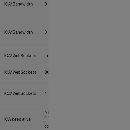
ICA\Bandwidth
0
ICA\Bandwidth
0
ICA\WebSockets
Interdit
ICA\WebSockets
8008
ICA\WebSockets
*
Ne pas envoyer de
messages de
ICA keep alive
maintien de
connexion ICA (0)