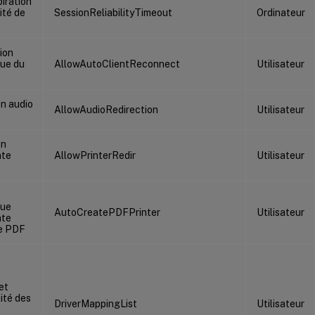
piration
lité de
SessionReliabilityTimeout
Ordinateur
ion
ue du
AllowAutoClientReconnect
Utilisateur
on audio
AllowAudioRedirection
Utilisateur
on
nte
AllowPrinterRedir
Utilisateur
que
AutoCreatePDFPrinter
Utilisateur
nte
le PDF
et
ité des
DriverMappingList
Utilisateur