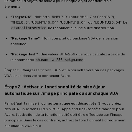
un tableau d’objets de mise à jour. Chaque objet contient trois
{
éléments :
"TargetOS"
:
"UBUNTU18_04"
,
“TargetOS”
: doit être “RHEL7_9” (pour RHEL 7 et CentOS 7),
"PackageName"
:
"xendesktopvda_21.04.200.4
“RHEL8_3”, “UBUNTU16_04”, “UBUNTU18_04” ou “UBUNTU20_04”. Le
"PackageHash"
:
"4148cc3f25d3717e3cbc19bd9
ctxmonitorservice
ne reconnaît aucune autre distribution.
}
,
“PackageName”
: Nom complet du package VDA de la version
{
spécifiée.
-
"TargetOS"
:
"UBUNTU20_04"
,
“PackageHash”
: Une valeur SHA-256 que vous calculez à l’aide de
-
"PackageName"
:
""
,
la commande
shasum -a 256 <pkgname>
.
-
"PackageHash"
:
""
}
Étape 1c : Chargez le fichier JSON et la nouvelle version des packages
VDA Linux dans votre conteneur Azure.
]
}
Étape 2 : Activer la fonctionnalité de mise à jour
automatique sur l’image principale ou sur chaque VDA
Par défaut, la mise à jour automatique est désactivée. Si vous créez
™
des VDA Linux dans Citrix Virtual Apps and Desktops
Standard pour
Azure, l’activation de la fonctionnalité doit être effectuée sur l’image
principale. Dans le cas contraire, activez la fonctionnalité directement
sur chaque VDA cible.