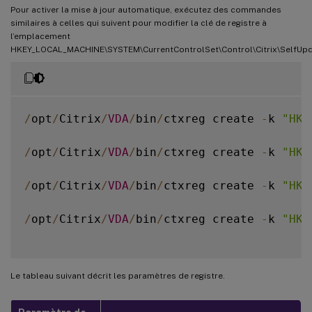
Pour activer la mise à jour automatique, exécutez des commandes
similaires à celles qui suivent pour modifier la clé de registre à
l’emplacement
HKEY_LOCAL_MACHINE\SYSTEM\CurrentControlSet\Control\Citrix\SelfUpd
/
opt
/
Citrix
/
VDA
/
bin
/
ctxreg create 
-
k 
"HKL
/
opt
/
Citrix
/
VDA
/
bin
/
ctxreg create 
-
k 
"HKL
/
opt
/
Citrix
/
VDA
/
bin
/
ctxreg create 
-
k 
"HKL
/
opt
/
Citrix
/
VDA
/
bin
/
ctxreg create 
-
k 
"HKL
Le tableau suivant décrit les paramètres de registre.