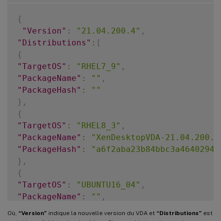
{
"Version"
:
"21.04.200.4"
,
"Distributions"
:
[
{
"TargetOS"
:
"RHEL7_9"
,
"PackageName"
:
""
,
"PackageHash"
:
""
}
,
{
"TargetOS"
:
"RHEL8_3"
,
"PackageName"
:
"XenDesktopVDA-21.04.200.4
"PackageHash"
:
"a6f2aba23b84bbc3a4640294a
}
,
{
"TargetOS"
:
"UBUNTU16_04"
,
"PackageName"
:
""
,
"PackageHash"
:
""
Où,
“Version”
indique la nouvelle version du VDA et
“Distributions”
est
}
,