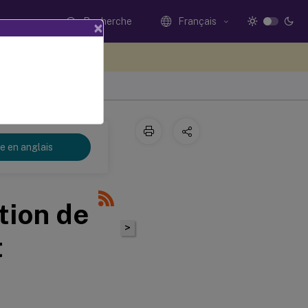
Recherche
Français
×
ez votre avis ici
re en anglais
tion de
>
t