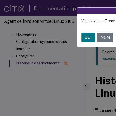
Documentation produit
Agent de livraison virtuel Linux 2109
Voulez-vous afficher 
Ce contenu a 
Agent d
Nouveautés
OUI
NON
Configuration système requise
Installer
Ce artic
Configurer
responsa
Historique des documents
Hist
<
Linu
January 