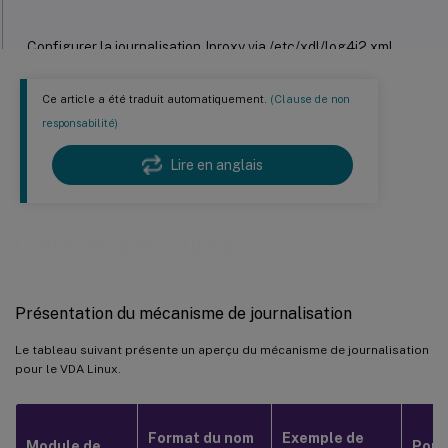
Configurer la journalisation Jproxy via /etc/xdl/log4j2.xml
™
Configurer la journalisation HDX
via l’utilitaire setlog
Ce article a été traduit automatiquement.
(Clause de non
Collecte des journaux
responsabilité)
Dépannage
Lire en anglais
Collecte des journaux
Présentation du mécanisme de journalisation
Le tableau suivant présente un aperçu du mécanisme de journalisation
pour le VDA Linux.
Format du nom
Exemple de
Module de
Port