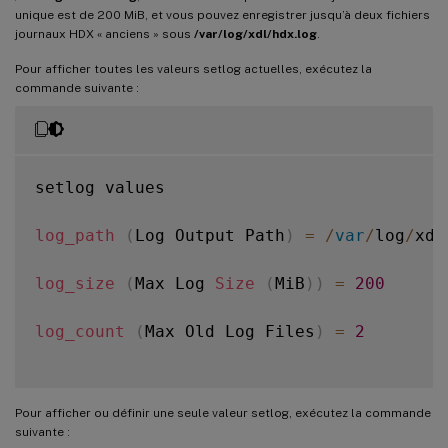
unique est de 200 MiB, et vous pouvez enregistrer jusqu’à deux fichiers
journaux HDX « anciens » sous
/var/log/xdl/hdx.log
.
Pour afficher toutes les valeurs setlog actuelles, exécutez la
commande suivante :
setlog values

log_path
(
Log Output Path
)
=
/
var
/
log
/
xdl
log_size
(
Max Log 
Size
(
MiB
)
)
=
200
log_count
(
Max Old Log Files
)
=
2
Pour afficher ou définir une seule valeur setlog, exécutez la commande
suivante :