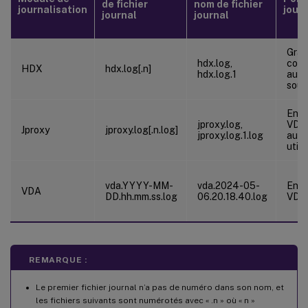
de fichier
nom de fichier
journalisation
jour
journal
journal
Grap
hdx.log,
conn
HDX
hdx.log[.n]
hdx.log.1
audio
sour
Enre
jproxy.log,
VDA
Jproxy
jproxy.log[.n.log]
jproxy.log.1.log
auth
utili
vda.YYYY-MM-
vda.2024-05-
Enre
VDA
DD.hh.mm.ss.log
06.20.18.40.log
VDA
REMARQUE :
Le premier fichier journal n’a pas de numéro dans son nom, et
les fichiers suivants sont numérotés avec « .n » où « n »