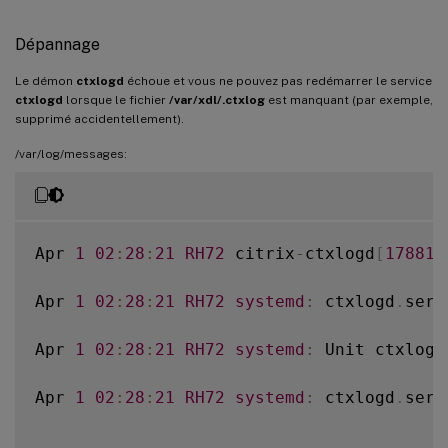
Dépannage
Le démon
ctxlogd
échoue et vous ne pouvez pas redémarrer le service
ctxlogd
lorsque le fichier
/var/xdl/.ctxlog
est manquant (par exemple,
supprimé accidentellement).
/var/log/messages:
Apr 
1
02
:
28
:
21
RH72
 citrix
-
ctxlogd
[
17881
]
Apr 
1
02
:
28
:
21
RH72
systemd
:
 ctxlogd
.
serv
Apr 
1
02
:
28
:
21
RH72
systemd
:
 Unit ctxlogd
Apr 
1
02
:
28
:
21
RH72
systemd
:
 ctxlogd
.
serv