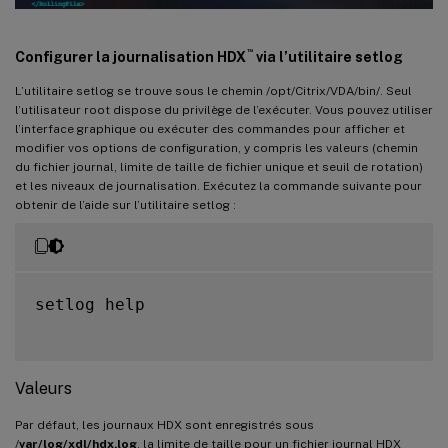
™
Configurer la journalisation HDX
via l’utilitaire setlog
L’utilitaire setlog se trouve sous le chemin /opt/Citrix/VDA/bin/. Seul
l’utilisateur root dispose du privilège de l’exécuter. Vous pouvez utiliser
l’interface graphique ou exécuter des commandes pour afficher et
modifier vos options de configuration, y compris les valeurs (chemin
du fichier journal, limite de taille de fichier unique et seuil de rotation)
et les niveaux de journalisation. Exécutez la commande suivante pour
obtenir de l’aide sur l’utilitaire setlog :
setlog help

Valeurs
Par défaut, les journaux HDX sont enregistrés sous
/
var/log/xdl/hdx.log
, la limite de taille pour un fichier journal HDX