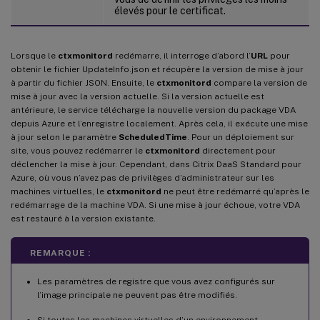
élevés pour le certificat.
Lorsque le
ctxmonitord
redémarre, il interroge d’abord l’
URL
pour
obtenir le fichier UpdateInfo.json et récupère la version de mise à jour
à partir du fichier JSON. Ensuite, le
ctxmonitord
compare la version de
mise à jour avec la version actuelle. Si la version actuelle est
antérieure, le service télécharge la nouvelle version du package VDA
depuis Azure et l’enregistre localement. Après cela, il exécute une mise
à jour selon le paramètre
ScheduledTime
. Pour un déploiement sur
site, vous pouvez redémarrer le
ctxmonitord
directement pour
déclencher la mise à jour. Cependant, dans Citrix DaaS Standard pour
Azure, où vous n’avez pas de privilèges d’administrateur sur les
machines virtuelles, le
ctxmonitord
ne peut être redémarré qu’après le
redémarrage de la machine VDA. Si une mise à jour échoue, votre VDA
est restauré à la version existante.
REMARQUE :
Les paramètres de registre que vous avez configurés sur
l’image principale ne peuvent pas être modifiés.
Si toutes les machines virtuelles d’un environnement