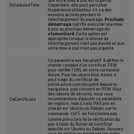
que votre mise à jour est urgente.
ScheduledTime
Cependant, elle peut perturber
l’expérience utilisateur s’il y a des
sessions actives pendant le
téléchargement du package.
Prochain
démarrage
signifie exécuter une mise
à jour au prochain démarrage du
ctxmonitord
. Cette option est
appropriée lorsque la vitesse de
téléchargement n’est pas élevée et que
votre mise à jour n’est pas urgente.
Ce paramètre est facultatif. Il définit le
chemin complet d’un certificat PEM
pour vérifier l’URL de votre conteneur
Azure. Pour les objets blob Azure, il
peut s’agir du certificat de
portal.azure.com récupéré depuis le
navigateur, puis converti en PEM. Pour
des raisons de sécurité, nous vous
recommandons d’ajouter ce paramètre
CaCertificate
de registre, mais il n’est PAS pris en
charge sur Ubuntu ou Debian, car la
commande
curl
ne fonctionne pas
comme prévu lors de la vérification du
pair à l’aide du fichier de certificat
spécifié sur Ubuntu ou Debian. Assurez-
vous de définir les privilèges les moins