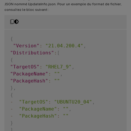
JSON nommé UpdateInfo.json. Pour un exemple du format de fichier,
consultez le bloc suivant :
{
"Version"
:
"21.04.200.4"
,
"Distributions"
:
[
{
"TargetOS"
:
"RHEL7_9"
,
"PackageName"
:
""
,
"PackageHash"
:
""
}
,
{
-
"TargetOS"
:
"UBUNTU20_04"
,
-
"PackageName"
:
""
,
-
"PackageHash"
:
""
}
]