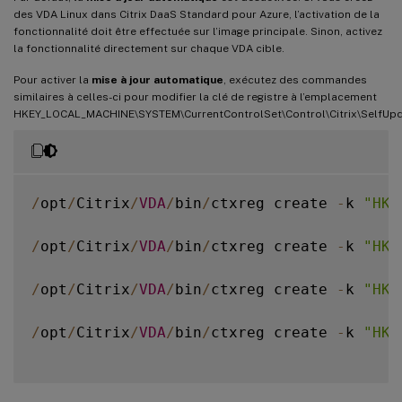
des VDA Linux dans Citrix DaaS Standard pour Azure, l’activation de la
fonctionnalité doit être effectuée sur l’image principale. Sinon, activez
la fonctionnalité directement sur chaque VDA cible.
Pour activer la
mise à jour automatique
, exécutez des commandes
similaires à celles-ci pour modifier la clé de registre à l’emplacement
HKEY_LOCAL_MACHINE\SYSTEM\CurrentControlSet\Control\Citrix\SelfUpd
/
opt
/
Citrix
/
VDA
/
bin
/
ctxreg create 
-
k 
"HKL
/
opt
/
Citrix
/
VDA
/
bin
/
ctxreg create 
-
k 
"HKL
/
opt
/
Citrix
/
VDA
/
bin
/
ctxreg create 
-
k 
"HKL
/
opt
/
Citrix
/
VDA
/
bin
/
ctxreg create 
-
k 
"HKL