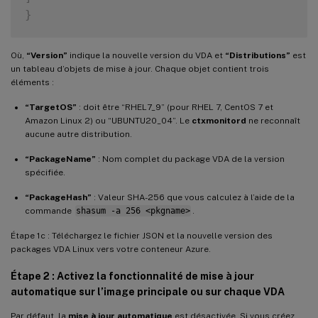
}
Où,
“Version”
indique la nouvelle version du VDA et
“Distributions”
est
un tableau d’objets de mise à jour. Chaque objet contient trois
éléments :
“TargetOS”
: doit être “RHEL7_9” (pour RHEL 7, CentOS 7 et
Amazon Linux 2) ou “UBUNTU20_04”. Le
ctxmonitord
ne reconnaît
aucune autre distribution.
“PackageName”
: Nom complet du package VDA de la version
spécifiée.
“PackageHash”
: Valeur SHA-256 que vous calculez à l’aide de la
commande
shasum -a 256 <pkgname>
.
Étape 1c : Téléchargez le fichier JSON et la nouvelle version des
packages VDA Linux vers votre conteneur Azure.
Étape 2 : Activez la fonctionnalité de mise à jour
automatique sur l’image principale ou sur chaque VDA
Par défaut, la
mise à jour automatique
est désactivée. Si vous créez