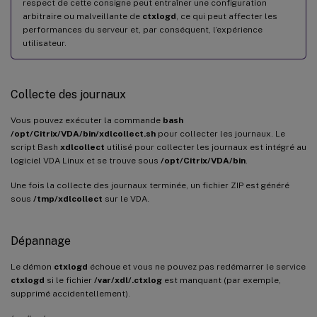
respect de cette consigne peut entraîner une configuration
arbitraire ou malveillante de
ctxlogd
, ce qui peut affecter les
performances du serveur et, par conséquent, l’expérience
utilisateur.
Collecte des journaux
Vous pouvez exécuter la commande
bash
/opt/Citrix/VDA/bin/xdlcollect.sh
pour collecter les journaux. Le
script Bash
xdlcollect
utilisé pour collecter les journaux est intégré au
logiciel VDA Linux et se trouve sous
/opt/Citrix/VDA/bin
.
Une fois la collecte des journaux terminée, un fichier ZIP est généré
sous
/tmp/xdlcollect
sur le VDA.
Dépannage
Le démon
ctxlogd
échoue et vous ne pouvez pas redémarrer le service
ctxlogd
si le fichier
/var/xdl/.ctxlog
est manquant (par exemple,
supprimé accidentellement).