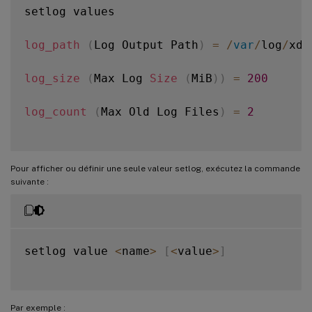
setlog values

log_path
(
Log Output Path
)
=
/
var
/
log
/
xdl
log_size
(
Max Log 
Size
(
MiB
)
)
=
200
log_count
(
Max Old Log Files
)
=
2
Pour afficher ou définir une seule valeur setlog, exécutez la commande
suivante :
setlog value 
<
name
>
[
<
value
>
]
Par exemple :