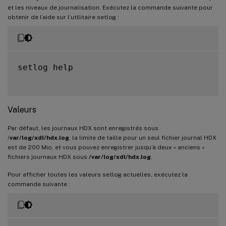
et les niveaux de journalisation. Exécutez la commande suivante pour
obtenir de l’aide sur l’utilitaire setlog :
setlog help

Valeurs
Par défaut, les journaux HDX sont enregistrés sous
/
var/log/xdl/hdx.log
, la limite de taille pour un seul fichier journal HDX
est de 200 Mio, et vous pouvez enregistrer jusqu’à deux « anciens »
fichiers journaux HDX sous
/var/log/xdl/hdx.log
.
Pour afficher toutes les valeurs setlog actuelles, exécutez la
commande suivante :