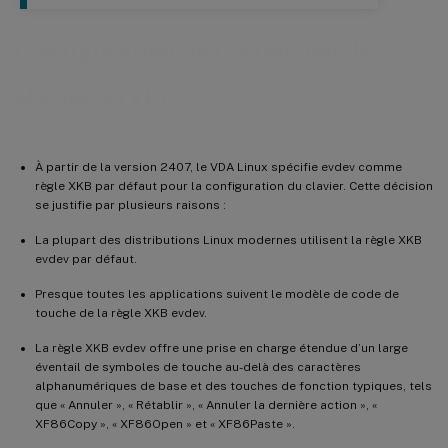
Configuration de l’extension de
clavier X (XKB)
À partir de la version 2407, le VDA Linux spécifie evdev comme
règle XKB par défaut pour la configuration du clavier. Cette décision
se justifie par plusieurs raisons :
La plupart des distributions Linux modernes utilisent la règle XKB
evdev par défaut.
Presque toutes les applications suivent le modèle de code de
touche de la règle XKB evdev.
La règle XKB evdev offre une prise en charge étendue d’un large
éventail de symboles de touche au-delà des caractères
alphanumériques de base et des touches de fonction typiques, tels
que « Annuler », « Rétablir », « Annuler la dernière action », «
XF86Copy », « XF86Open » et « XF86Paste ».