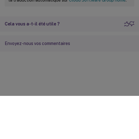
Cela vous a-t-il été utile ?
Envoyez-nous vos commentaires
Commentaires sur le site
Vos préférences de confidentialité
Confidentialité et
conditions légales
Préférences de cookies
docs.cloud.com