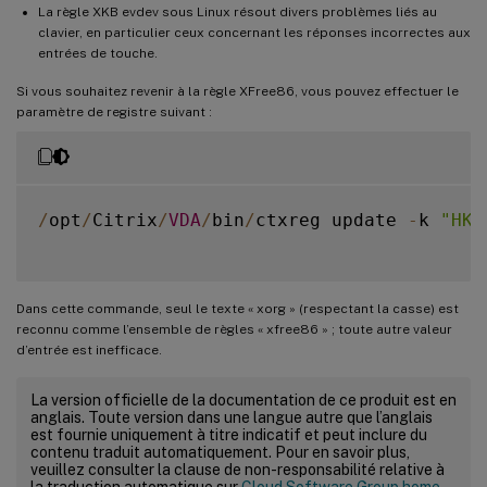
La règle XKB evdev sous Linux résout divers problèmes liés au
clavier, en particulier ceux concernant les réponses incorrectes aux
entrées de touche.
Si vous souhaitez revenir à la règle XFree86, vous pouvez effectuer le
paramètre de registre suivant :
/
opt
/
Citrix
/
VDA
/
bin
/
ctxreg update 
-
k 
"HKE
Dans cette commande, seul le texte « xorg » (respectant la casse) est
reconnu comme l’ensemble de règles « xfree86 » ; toute autre valeur
d’entrée est inefficace.
La version officielle de la documentation de ce produit est en
anglais. Toute version dans une langue autre que l’anglais
est fournie uniquement à titre indicatif et peut inclure du
contenu traduit automatiquement. Pour en savoir plus,
veuillez consulter la clause de non-responsabilité relative à
la traduction automatique sur
Cloud Software Group home
.