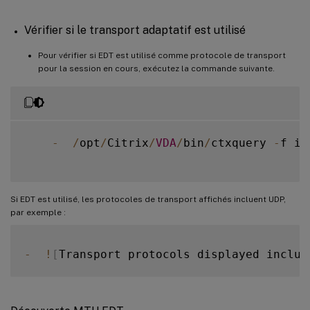
Vérifier si le transport adaptatif est utilisé
Pour vérifier si EDT est utilisé comme protocole de transport
pour la session en cours, exécutez la commande suivante.
-
/
opt
/
Citrix
/
VDA
/
bin
/
ctxquery 
-
f iP

Si EDT est utilisé, les protocoles de transport affichés incluent UDP,
par exemple :
-
!
[
Transport protocols displayed includ