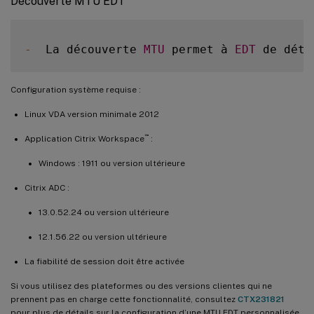
Découverte MTU EDT
-
  La découverte 
MTU
 permet à 
EDT
 de déte
Configuration système requise :
Linux VDA version minimale 2012
™
Application Citrix Workspace
:
Windows : 1911 ou version ultérieure
Citrix ADC :
13.0.52.24 ou version ultérieure
12.1.56.22 ou version ultérieure
La fiabilité de session doit être activée
Si vous utilisez des plateformes ou des versions clientes qui ne
prennent pas en charge cette fonctionnalité, consultez
CTX231821
pour plus de détails sur la configuration d’une MTU EDT personnalisée