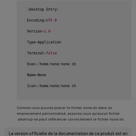
[
Desktop Entry
]
  Encoding
=
UTF
-
8
  Version
=
1.0
  Type
=
Application

  Terminal
=
false
  Exec
=
/
home
/
none
/
none
.
sh

  Name
=
None

  Icon
=
/
home
/
none
/
none
.
sh

Comme vous pouvez placer le fichier none.sh dans un
emplacement personnalisé, assurez-vous qu’aucun fichier
.desktop ne peut référencer correctement le fichier none.sh.
La version officielle de la documentation de ce produit est en