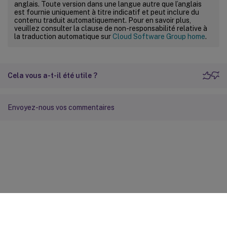
anglais. Toute version dans une langue autre que l’anglais
est fournie uniquement à titre indicatif et peut inclure du
contenu traduit automatiquement. Pour en savoir plus,
veuillez consulter la clause de non-responsabilité relative à
la traduction automatique sur
Cloud Software Group home
.
Cela vous a-t-il été utile ?
Envoyez-nous vos commentaires