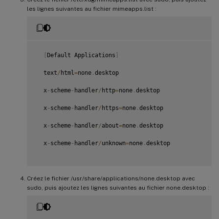
les lignes suivantes au fichier mimeapps.list :
[
Default Applications
]
  text
/
html
=
none
.
desktop

  x
-
scheme
-
handler
/
http
=
none
.
desktop

  x
-
scheme
-
handler
/
https
=
none
.
desktop

  x
-
scheme
-
handler
/
about
=
none
.
desktop

  x
-
scheme
-
handler
/
unknown
=
none
.
desktop

Créez le fichier /usr/share/applications/none.desktop avec
sudo, puis ajoutez les lignes suivantes au fichier none.desktop :