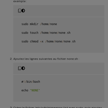
exemple :
  sudo mkdir 
/
home
/
none

  sudo touch 
/
home
/
none
/
none
.
sh

  sudo chmod 
+
x 
/
home
/
none
/
none
.
sh

Ajoutez les lignes suivantes au fichier none.sh :
  #
!
/
bin
/
bash

  echo 
"NONE"
Créez le fichier /etc/xdg/mimeapps.list avec sudo, puis ajoutez