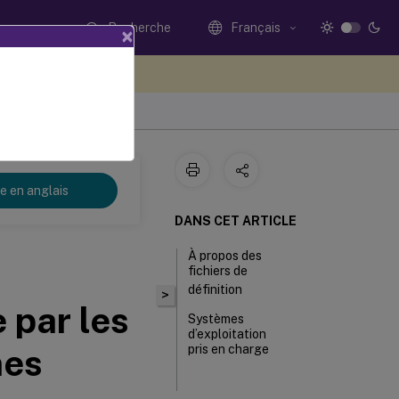
Recherche
Français
×
ez votre avis ici
re en anglais
DANS CET ARTICLE
À propos des
fichiers de
définition
>
 par les
Systèmes
d’exploitation
mes
pris en charge
Produits Citrix