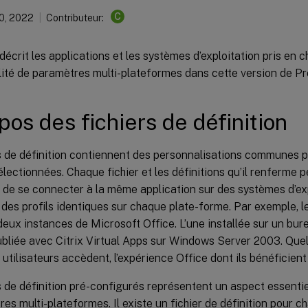
C
10, 2022
Contributeur:
 décrit les applications et les systèmes d’exploitation pris en c
lité de paramètres multi-plateformes dans cette version de P
pos des fichiers de définition
s de définition contiennent des personnalisations communes p
ectionnées. Chaque fichier et les définitions qu’il renferme 
s de se connecter à la même application sur des systèmes d’exp
des profils identiques sur chaque plate-forme. Par exemple, l
eux instances de Microsoft Office. L’une installée sur un bur
publiée avec Citrix Virtual Apps sur Windows Server 2003. Quell
s utilisateurs accèdent, l’expérience Office dont ils bénéficien
s de définition pré-configurés représentent un aspect essentie
es multi-plateformes. Il existe un fichier de définition pour c