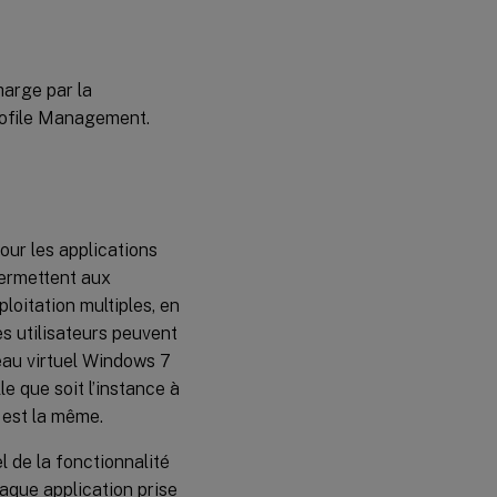
pris en charge
Applications
harge par la
prises en charge
rofile Management.
our les applications
permettent aux
loitation multiples, en
es utilisateurs peuvent
eau virtuel Windows 7
e que soit l’instance à
t est la même.
l de la fonctionnalité
haque application prise