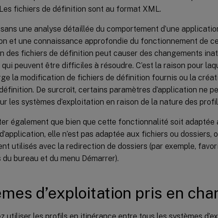
Les fichiers de définition sont au format XML.
 sans une analyse détaillée du comportement d’une applicatio
ion et une connaissance approfondie du fonctionnement de cet
n des fichiers de définition peut causer des changements inat
s qui peuvent être difficiles à résoudre. C’est la raison pour laq
ge la modification de fichiers de définition fournis ou la cré
 définition. De surcroît, certains paramètres d’application ne p
ur les systèmes d’exploitation en raison de la nature des profi
oter également que bien que cette fonctionnalité soit adaptée
 d’application, elle n’est pas adaptée aux fichiers ou dossiers, 
t utilisés avec la redirection de dossiers (par exemple, favori
 du bureau et du menu Démarrer).
mes d’exploitation pris en cha
 utiliser les profils en itinérance entre tous les systèmes d’e