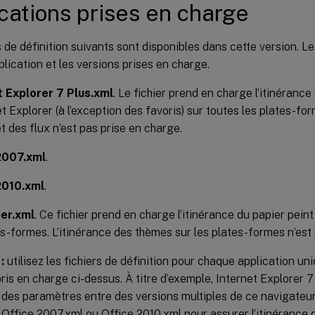
cations prises en charge
s de définition suivants sont disponibles dans cette version. 
pplication et les versions prises en charge.
t Explorer 7 Plus.xml
. Le fichier prend en charge l’itinérance
et Explorer (à l’exception des favoris) sur toutes les plates-for
et des flux n’est pas prise en charge.
2007.xml
.
2010.xml
.
er.xml
. Ce fichier prend en charge l’itinérance du papier pein
es-formes. L’itinérance des thèmes sur les plates-formes n’est
:
utilisez les fichiers de définition pour chaque application u
ris en charge ci-dessus. À titre d’exemple, Internet Explorer 
e des paramètres entre des versions multiples de ce navigateu
r Office 2007.xml ou Office 2010.xml pour assurer l’itinérance