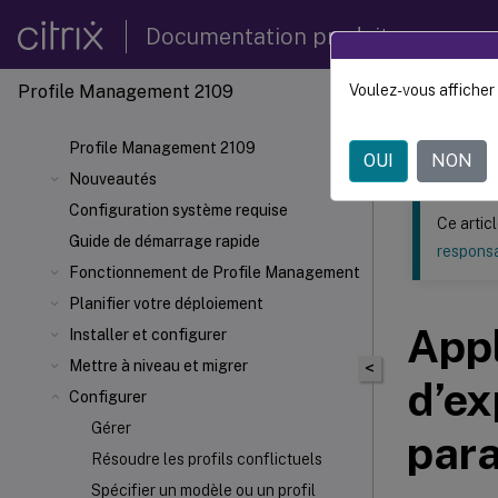
Documentation produit
Profile Management 2109
Voulez-vous afficher 
Ce contenu a 
Profil
Profile Management 2109
OUI
NON
Nouveautés
Configuration système requise
Ce artic
Guide de démarrage rapide
responsa
Fonctionnement de Profile Management
Planifier votre déploiement
Appl
Installer et configurer
Mettre à niveau et migrer
<
d’ex
Configurer
Gérer
par
Résoudre les profils conflictuels
Spécifier un modèle ou un profil