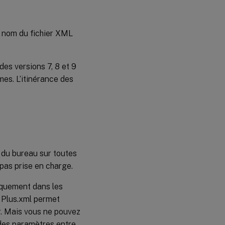
Le nom du fichier XML
 des versions 7, 8 et 9
mes. L’itinérance des
t du bureau sur toutes
 pas prise en charge.
niquement dans les
7 Plus.xml permet
r. Mais vous ne pouvez
 des paramètres entre