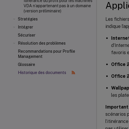
Itinérance du profil pour les machines
Appli
VDA n’appartenant pas à un domaine
(version préliminaire)
Les fichier
Stratégies
indique l’a
Intégrer
Sécuriser
Interne
Résolution des problèmes
d’Intern
Recommandations pour Profile
favoris 
Management
Office 
Glossaire
Historique des documents
Office 
Wallpap
les plat
Important 
scénarios p
l’itinéranc
pas utilise