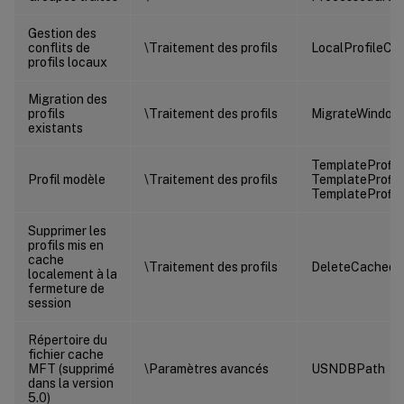
Gestion des
conflits de
\Traitement des profils
LocalProfileCon
profils locaux
Migration des
profils
\Traitement des profils
MigrateWindows
existants
TemplateProﬁle
Profil modèle
\Traitement des profils
TemplateProﬁle
TemplateProﬁle
Supprimer les
profils mis en
cache
\Traitement des profils
DeleteCachedP
localement à la
fermeture de
session
Répertoire du
fichier cache
MFT (supprimé
\Paramètres avancés
USNDBPath
dans la version
5.0)