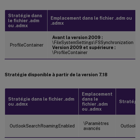
Stratégie dans
Emplacement dans le fichier .adm ou
le fichier .adm
.admx
ou .admx
Avant la version 2009 :
\FileSystemSettings\FSSynchronization
ProfileContainer
Version 2009 et supérieure :
\ProfileContainer
Stratégie disponible à partir de la version 7.18
Emplacement
Stratégie dans le fichier .adm
dans le
Stratégie 
ou .admx
fichier .adm
ou .admx
\Paramètres
OutlookSearchRoamingEnabled
OutlookS
avancés