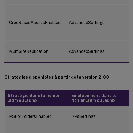
CredBasedAccessEnabled
AdvancedSettings
MultiSiteReplication
AdvancedSettings
Stratégies disponibles à partir de la version 2103
Stratégie dans le fichier
Emplacement dans le
S
.adm ou .admx
fichier .adm ou .admx
.i
PSForFoldersEnabled
\PsSettings