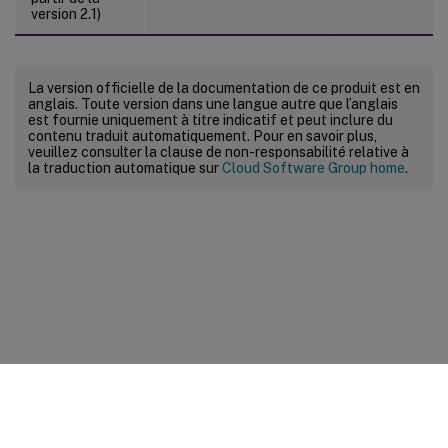
version 2.1)
La version officielle de la documentation de ce produit est en
anglais. Toute version dans une langue autre que l’anglais
est fournie uniquement à titre indicatif et peut inclure du
contenu traduit automatiquement. Pour en savoir plus,
veuillez consulter la clause de non-responsabilité relative à
la traduction automatique sur
Cloud Software Group home
.