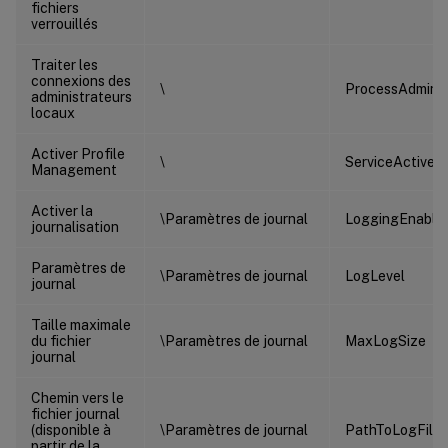
fichiers
verrouillés
Traiter les
connexions des
\
ProcessAdmin
administrateurs
locaux
Activer Profile
\
ServiceActive
Management
Activer la
\Paramètres de journal
LoggingEnable
journalisation
Paramètres de
\Paramètres de journal
LogLevel
journal
Taille maximale
du fichier
\Paramètres de journal
MaxLogSize
journal
Chemin vers le
fichier journal
(disponible à
\Paramètres de journal
PathToLogFile
partir de la