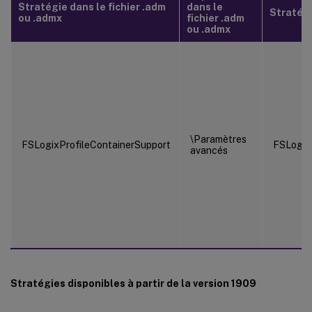
Stratégie dans le fichier .adm
dans le
Stratégie
ou .admx
fichier .adm
ou .admx
\Paramètres
FSLogixProfileContainerSupport
FSLogix
avancés
Stratégies disponibles à partir de la version 1909