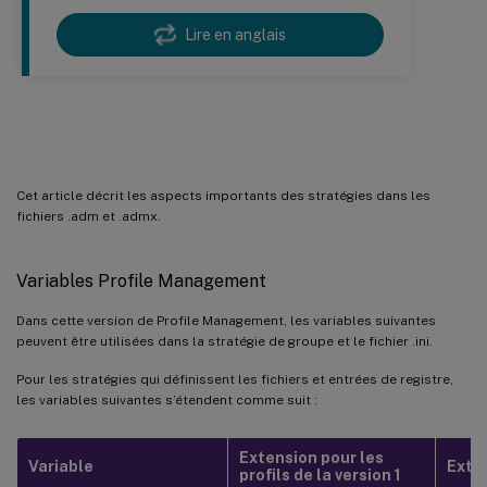
Lire en anglais
Stratégies Profile Management
Cet article décrit les aspects importants des stratégies dans les
fichiers .adm et .admx.
Variables Profile Management
Dans cette version de Profile Management, les variables suivantes
peuvent être utilisées dans la stratégie de groupe et le fichier .ini.
Pour les stratégies qui définissent les fichiers et entrées de registre,
les variables suivantes s’étendent comme suit :
Extension pour les
Variable
Exten
profils de la version 1