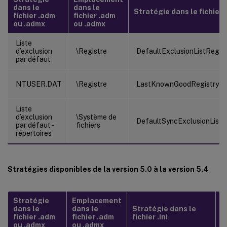
dans le
dans le
Stratégie dans le fichier .
fichier .adm
fichier .adm
ou .admx
ou .admx
Liste
d’exclusion
\Registre
DefaultExclusionListRegist
par défaut
NTUSER.DAT
\Registre
LastKnownGoodRegistry
Liste
d’exclusion
\Système de
DefaultSyncExclusionListD
par défaut -
fichiers
répertoires
Stratégies disponibles de la version 5.0 à la version 5.4
Stratégie
Emplacement
dans le
dans le
Stratégie dans le
F
fichier .adm
fichier .adm
fichier .ini
ou .admx
ou .admx