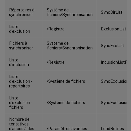
Répertoires à
Système de
SyncDirList
synchroniser
fichiers\Synchronisation
Liste
\Registre
ExclusionListRe
d’exclusion
Fichiers à
Système de
SyncFileList
synchroniser
fichiers\Synchronisation
Liste
\Registre
InclusionListRe
d’inclusion
Liste
d’exclusion -
\Système de fichiers
SyncExclusionLi
répertoires
Liste
d’exclusion -
\Système de fichiers
SyncExclusionLi
fichiers
Nombre de
tentatives
d’accès à des
\Paramètres avancés
LoadRetries