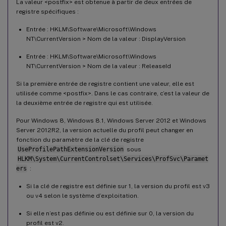
La valeur <postfix> est obtenue à partir de deux entrées de
registre spécifiques :
Entrée : HKLM\Software\Microsoft\Windows
NT\CurrentVersion > Nom de la valeur : DisplayVersion
Entrée : HKLM\Software\Microsoft\Windows
NT\CurrentVersion > Nom de la valeur : ReleaseId
Si la première entrée de registre contient une valeur, elle est
utilisée comme <postfix>. Dans le cas contraire, c’est la valeur de
la deuxième entrée de registre qui est utilisée.
Pour Windows 8, Windows 8.1, Windows Server 2012 et Windows
Server 2012R2, la version actuelle du profil peut changer en
fonction du paramètre de la clé de registre
UseProfilePathExtensionVersion
sous
HLKM\System\CurrentControlset\Services\ProfSvc\Paramet
ers
:
Si la clé de registre est définie sur 1, la version du profil est v3
ou v4 selon le système d’exploitation.
Si elle n’est pas définie ou est définie sur 0, la version du
profil est v2.