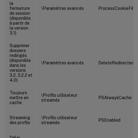
la
fermeture
\Paramètres avancés
ProcessCookieFiles
de session
(disponible
à partir de
la version
3.1)
Supprimer
dossiers
redirigés
(disponible
\Paramètres avancés
DeleteRedirectedF
dans les
versions
3.2, 3.2.2 et
4.0)
Toujours
\Profils utilisateur
mettre en
PSAlwaysCache
streamés
cache
Streaming
\Profils utilisateur
PSEnabled
des profils
streamés
Délai