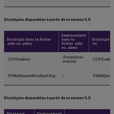
Stratégies disponibles à partir de la version 5.6
Emplacement
Stratégie dans le fichier
dans le
Stratégie da
.adm ou .admx
fichier .adm
.ini
ou .admx
\Paramètres
CEIPEnabled
CEIPEnable
avancés
PSMidSessionWriteBackReg
\
PSMidSessi
Stratégies disponibles à partir de la version 5.5
Stratégie
Emplacement