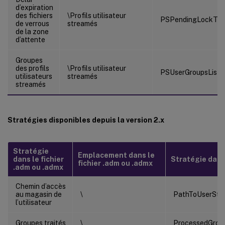
d’expiration
des fichiers
\Profils utilisateur
PSPendingLockTim
de verrous
streamés
de la zone
d’attente
Groupes
des profils
\Profils utilisateur
PSUserGroupsList
utilisateurs
streamés
streamés
Stratégies disponibles depuis la version 2.x
Stratégie
Emplacement dans le
dans le fichier
Stratégie dans l
fichier .adm ou .admx
.adm ou .admx
Chemin d’accès
au magasin de
\
PathToUserSto
l’utilisateur
Groupes traités
\
ProcessedGrou