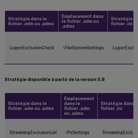
Emplacement dans
Stratégie dans le
Stratégie d
le fichier .adm ou
fichier .adm ou .admx
fichier .ini
.admx
LogonExclusionCheck
\FileSystemSettings
LogonExclu
Stratégie disponible à partir de la version 5.8
Emplacement
Stratégie dans le
dans le
Stratégie dans l
fichier .adm ou .admx
fichier .adm
fichier .ini
ou .admx
StreamingExclusionList
\PsSettings
StreamingExclusi