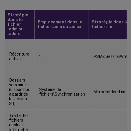
Stratégie
dans le
Emplacement dans le
Stratégie dans le
fichier
fichier .adm ou .admx
fichier .ini
.adm ou
.admx
Réécriture
\
PSMidSessionWrit
active
Dossiers
vers miroir
(disponible
Système de
MirrorFoldersList
à partir de
fichiers\Synchronisation
la version
3.1)
Traiter les
fichiers
cookies
Internet à