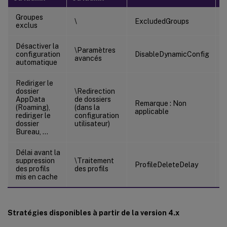
Groupes
\
ExcludedGroups
exclus
Désactiver la
\Paramètres
C
configuration
DisableDynamicConfig
avancés
automatique
Rediriger le
dossier
\Redirection
AppData
de dossiers
I
Remarque : Non
(Roaming),
(dans la
applicable
rediriger le
configuration
dossier
utilisateur)
Bureau, …
Délai avant la
suppression
\Traitement
ProfileDeleteDelay
des profils
des profils
mis en cache
Stratégies disponibles à partir de la version 4.x