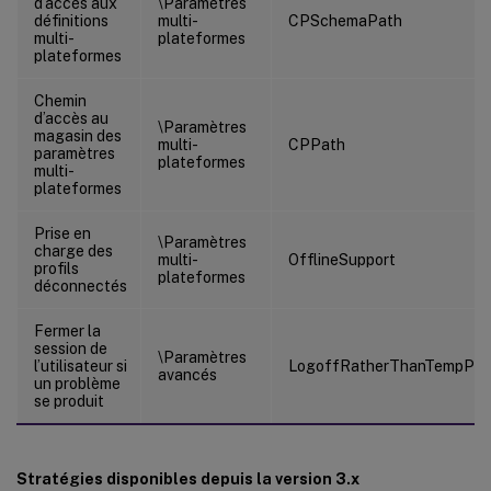
d’accès aux
\Paramètres
définitions
multi-
CPSchemaPath
multi-
plateformes
plateformes
Chemin
d’accès au
\Paramètres
magasin des
multi-
CPPath
paramètres
plateformes
multi-
plateformes
Prise en
\Paramètres
charge des
multi-
OfflineSupport
profils
plateformes
déconnectés
Fermer la
session de
\Paramètres
l’utilisateur si
LogoffRatherThanTempProf
avancés
un problème
se produit
Stratégies disponibles depuis la version 3.x