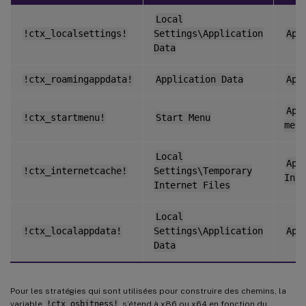
Local
!ctx_localsettings!
Settings\Application
App
Data
!ctx_roamingappdata!
Application Data
App
App
!ctx_startmenu!
Start Menu
menu
Local
App
!ctx_internetcache!
Settings\Temporary
Inte
Internet Files
Local
!ctx_localappdata!
Settings\Application
App
Data
Pour les stratégies qui sont utilisées pour construire des chemins, la
variable
!ctx_osbitness!
s’étend à x86 ou x64 en fonction du