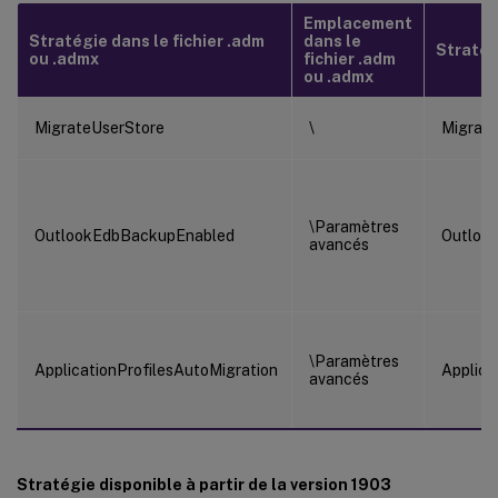
Emplacement
Stratégie dans le fichier .adm
dans le
Stratégi
ou .admx
fichier .adm
ou .admx
MigrateUserStore
\
Migrat
\Paramètres
OutlookEdbBackupEnabled
Outloo
avancés
\Paramètres
ApplicationProfilesAutoMigration
Applica
avancés
Stratégie disponible à partir de la version 1903