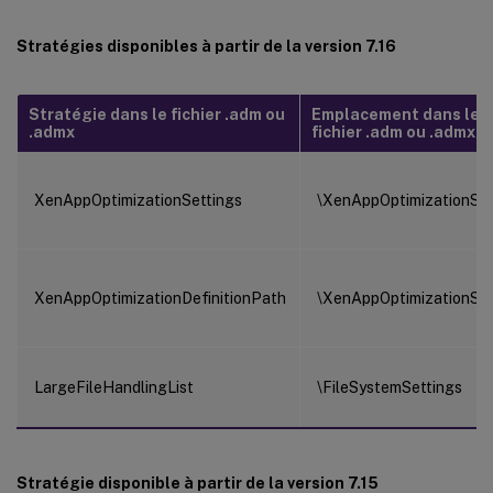
Stratégies disponibles à partir de la version 7.16
Stratégie dans le fichier .adm ou
Emplacement dans le
.admx
fichier .adm ou .admx
XenAppOptimizationSettings
\XenAppOptimizationSet
XenAppOptimizationDefinitionPath
\XenAppOptimizationSet
LargeFileHandlingList
\FileSystemSettings
Stratégie disponible à partir de la version 7.15