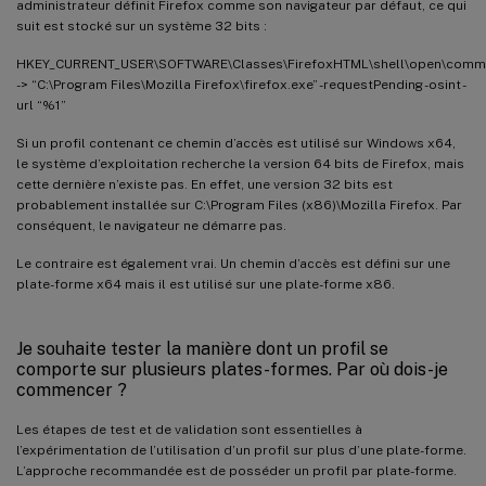
administrateur définit Firefox comme son navigateur par défaut, ce qui
suit est stocké sur un système 32 bits :
HKEY_CURRENT_USER\SOFTWARE\Classes\FirefoxHTML\shell\open\com
-> “C:\Program Files\Mozilla Firefox\firefox.exe” -requestPending -osint -
url “%1”
Si un profil contenant ce chemin d’accès est utilisé sur Windows x64,
le système d’exploitation recherche la version 64 bits de Firefox, mais
cette dernière n’existe pas. En effet, une version 32 bits est
probablement installée sur C:\Program Files (x86)\Mozilla Firefox. Par
conséquent, le navigateur ne démarre pas.
Le contraire est également vrai. Un chemin d’accès est défini sur une
plate-forme x64 mais il est utilisé sur une plate-forme x86.
Je souhaite tester la manière dont un profil se
comporte sur plusieurs plates-formes. Par où dois-je
commencer ?
Les étapes de test et de validation sont essentielles à
l’expérimentation de l’utilisation d’un profil sur plus d’une plate-forme.
L’approche recommandée est de posséder un profil par plate-forme.