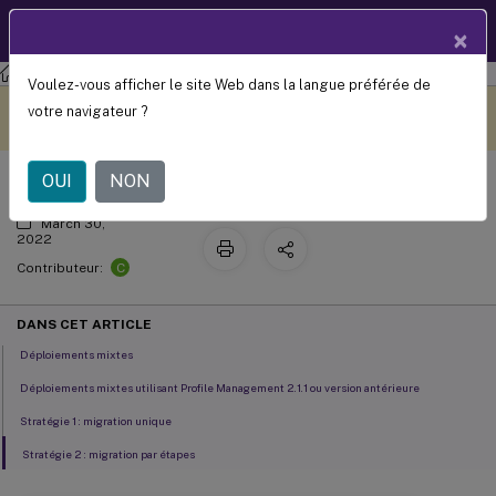
Documentation
FR
×
produit
Profile Management
Profile Management 2112
Voulez-vous afficher le site Web dans la langue préférée de
Mettre à niveau et migrer
Ce contenu a été traduit
Donnez votre avis ici
votre navigateur ?
automatiquement de
manière dynamique.
OUI
NON
March 30,
2022
C
Contributeur:
DANS CET ARTICLE
Déploiements mixtes
Déploiements mixtes utilisant Profile Management 2.1.1 ou version antérieure
Stratégie 1 : migration unique
Stratégie 2 : migration par étapes