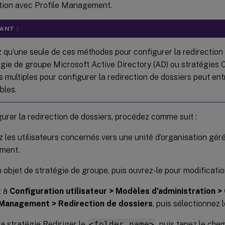
tion avec Profile Management.
ANT :
z qu’une seule de ces méthodes pour configurer la redirection 
gie de groupe Microsoft Active Directory (AD) ou stratégies Cit
 multiples pour configurer la redirection de dossiers peut ent
bles.
urer la redirection de dossiers, procédez comme suit :
 les utilisateurs concernés vers une unité d’organisation géré
ment.
 objet de stratégie de groupe, puis ouvrez-le pour modificatio
z à
Configuration utilisateur > Modèles d’administration >
 Management > Redirection de dossiers
, puis sélectionnez l
la stratégie Rediriger le
<folder name>
, puis tapez le che