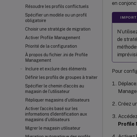
en conjonc
Résoudre les profils conflictuels
Spécifier un modèle ou un profil
IMPORT
obligatoire
Choisir une stratégie de migration
N’utilise
Activer Profile Management
de straté
Priorité de la configuration
méthodes
imprévisi
À propos du fichier .ini de Profile
Management
Inclure et exclure des éléments
Pour config
Définir les profils de groupes à traiter
Déplacez
Spécifier le chemin d'accès au
Manage
magasin de l'utilisateur
Répliquer magasins d'utilisateurs
Créez un
Activer l'accès basé sur les
informations d'identification aux
Accéde
magasins d'utilisateurs
Profile
Migrer le magasin utilisateur
Activez 
Migration automatique des profils