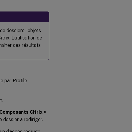
de dossiers : objets
rix. L’utilisation de
raîner des résultats
e par Profile
n.
 Composants Citrix >
e dossier à rediriger.
min d’accès redirigé.