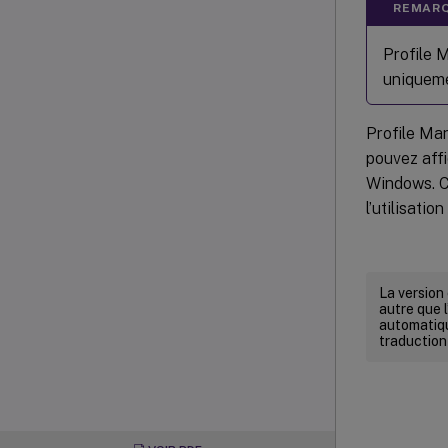
REMARQ
Profile 
uniqueme
Profile Ma
pouvez aff
Windows. C
l’utilisatio
La version
autre que l
automatiqu
traduction