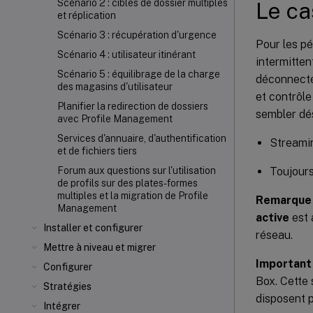
Scénario 2 : cibles de dossier multiples
Le ca
et réplication
Scénario 3 : récupération d'urgence
Pour les p
Scénario 4 : utilisateur itinérant
intermitten
Scénario 5 : équilibrage de la charge
déconnecté
des magasins d'utilisateur
et contrôle
Planifier la redirection de dossiers
sembler dés
avec Profile Management
Services d'annuaire, d'authentification
Streamin
et de fichiers tiers
Toujours
Forum aux questions sur l'utilisation
de profils sur des plates-formes
multiples et la migration de Profile
Remarque 
Management
active
est 
Installer et configurer
réseau.
Mettre à niveau et migrer
Important 
Configurer
Box. Cette 
Stratégies
disposent p
Intégrer