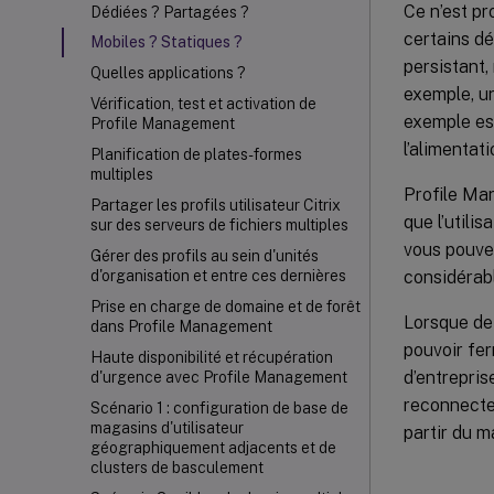
Ce n’est pr
Dédiées ? Partagées ?
certains d
Mobiles ? Statiques ?
persistant
Quelles applications ?
exemple, un
Vérification, test et activation de
exemple est
Profile Management
l’alimentat
Planification de plates-formes
multiples
Profile Ma
Partager les profils utilisateur Citrix
que l’utili
sur des serveurs de fichiers multiples
vous pouve
Gérer des profils au sein d'unités
considérabl
d'organisation et entre ces dernières
Prise en charge de domaine et de forêt
Lorsque de
dans Profile Management
pouvoir fer
Haute disponibilité et récupération
d’entrepris
d'urgence avec Profile Management
reconnecten
Scénario 1 : configuration de base de
magasins d'utilisateur
partir du ma
géographiquement adjacents et de
clusters de basculement