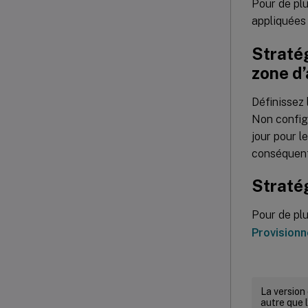
Pour de plu
appliquées 
Stratég
zone d’
Définissez 
Non configu
jour pour le
conséquent,
Stratég
Pour de plu
Provisionn
La version
autre que l