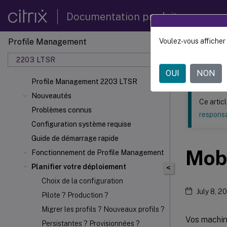
Documentation produit
Profile Management
Voulez-vous afficher 
Ce contenu a 
2203 LTSR
Profil
OUI
NON
Profile Management 2203 LTSR
Nouveautés
Ce artic
Problèmes connus
responsa
Configuration système requise
Guide de démarrage rapide
Mobi
Fonctionnement de Profile Management
Planifier votre déploiement
<
Choix de la configuration
July 8, 2
Pilote ? Production ?
Migrer les profils ? Nouveaux profils ?
Vos machin
Persistantes ? Provisionnées ?