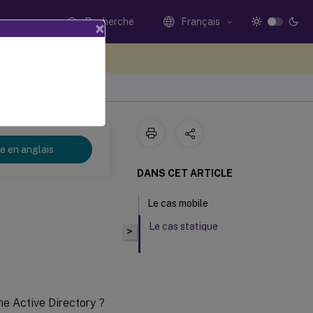
Recherche
Français
×
ez votre avis ici
re en anglais
DANS CET ARTICLE
Le cas mobile
Le cas statique
>
e Active Directory ?