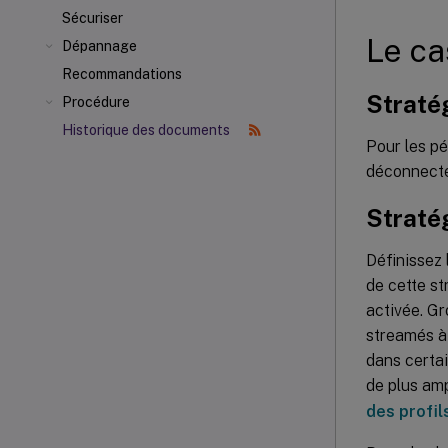
Sécuriser
Le ca
Dépannage
Recommandations
Stratég
Procédure
Historique des documents
Pour les pé
déconnectés
Stratég
Définissez 
de cette st
activée. Gro
streamés à 
dans certai
de plus amp
des profils