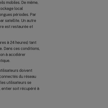
eils mobiles. De même,
tockage local
ongues périodes. Par
r satellite. Un autre
ure est restaurée et
res à 24 heures) tant
le. Dans ces conditions,
on à accélérer
tique.
ilisateurs doivent
déconnectés du réseau
es utilisateurs se
 entier soit récupéré à