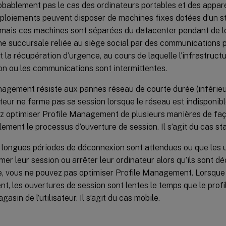
obablement pas le cas des ordinateurs portables et des appar
éploiements peuvent disposer de machines fixes dotées d’un s
, mais ces machines sont séparées du datacenter pendant de l
e succursale reliée au siège social par des communications pa
 la récupération d’urgence, au cours de laquelle l’infrastruct
ion ou les communications sont intermittentes.
nagement résiste aux pannes réseau de courte durée (inférieu
sateur ne ferme pas sa session lorsque le réseau est indisponib
z optimiser Profile Management de plusieurs manières de faç
ement le processus d’ouverture de session. Il s’agit du cas sta
 longues périodes de déconnexion sont attendues ou que les ut
mer leur session ou arrêter leur ordinateur alors qu’ils sont 
e, vous ne pouvez pas optimiser Profile Management. Lorsque l
t, les ouvertures de session sont lentes le temps que le profil
gasin de l’utilisateur. Il s’agit du cas mobile.