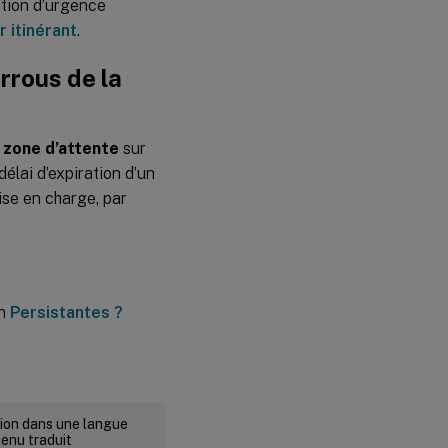
ation d’urgence
r itinérant
.
errous de la
a zone d’attente
sur
élai d’expiration d’un
rise en charge, par
on
Persistantes ?
rsion dans une langue
tenu traduit