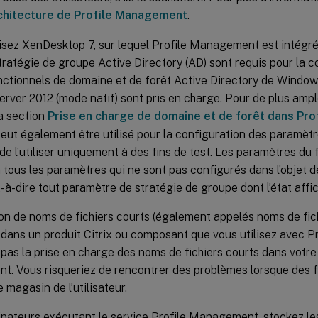
chitecture de Profile Management
.
lisez XenDesktop 7, sur lequel Profile Management est intégré 
tratégie de groupe Active Directory (AD) sont requis pour la c
nctionnels de domaine et de forêt Active Directory de Windo
ver 2012 (mode natif) sont pris en charge. Pour de plus ampl
a section
Prise en charge de domaine et de forêt dans Pr
i peut également être utilisé pour la configuration des paramètre
de l’utiliser uniquement à des fins de test. Les paramètres du fi
 tous les paramètres qui ne sont pas configurés dans l’objet 
t-à-dire tout paramètre de stratégie de groupe dont l’état aff
ation de noms de fichiers courts (également appelés noms de fic
 dans un produit Citrix ou composant que vous utilisez avec 
pas la prise en charge des noms de fichiers courts dans votre
. Vous risqueriez de rencontrer des problèmes lorsque des fi
e magasin de l’utilisateur.
inateurs exécutant le service Profile Management, stockez les