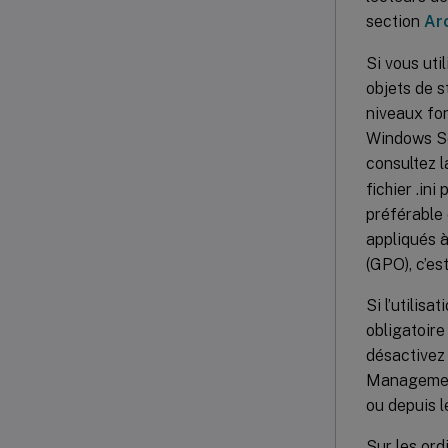
section
Ar
Si vous uti
objets de s
niveaux fo
Windows Ser
consultez l
fichier .in
préférable 
appliqués à
(GPO), c’es
Si l’utilis
obligatoire
désactivez 
Management
ou depuis l
Sur les ord