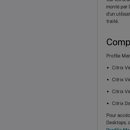
monté par l
d’un utilis
traité.
Compa
Profile Man
Citrix V
Citrix V
Citrix V
Citrix D
Pour accéde
Desktops, 