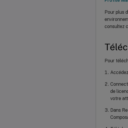
Profile M
Pour plus d
environnem
consultez 
Télé
Pour téléc
Accédez 
Connecte
de licen
votre att
Dans Rec
Composa