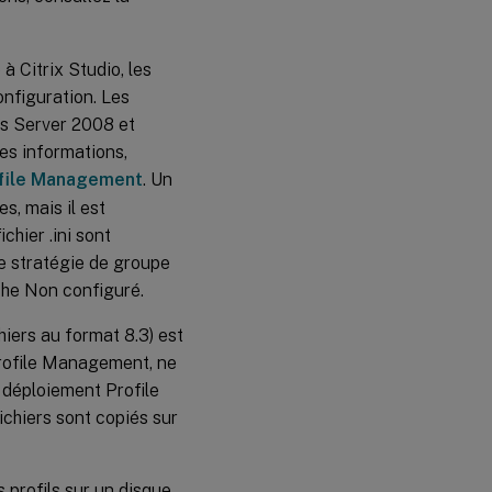
à Citrix Studio, les
onfiguration. Les
ws Server 2008 et
es informations,
ofile Management
. Un
s, mais il est
chier .ini sont
de stratégie de groupe
iche Non configuré.
hiers au format 8.3) est
Profile Management, ne
 déploiement Profile
chiers sont copiés sur
 profils sur un disque