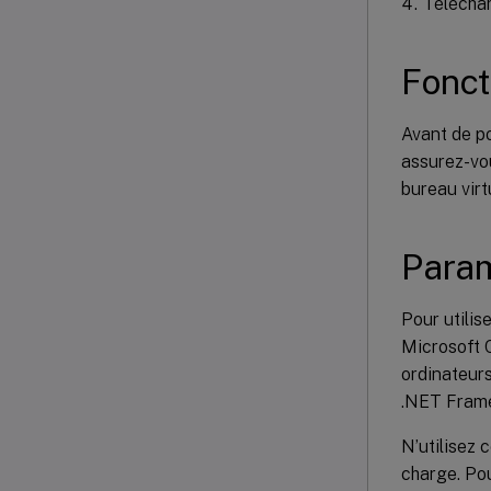
Téléchar
Fonct
Avant de po
assurez-vou
bureau virt
Param
Pour utilis
Microsoft 
ordinateur
.NET Framew
N’utilisez 
charge. Pou