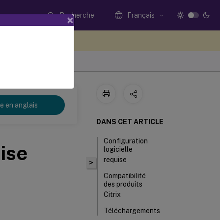
Recherche
Français
×
ez votre avis ici
re en anglais
DANS CET ARTICLE
Configuration
ise
logicielle
requise
>
Compatibilité
des produits
Citrix
Téléchargements