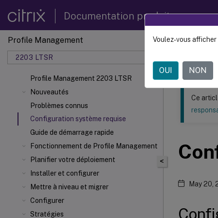
Documentation produit
Profile Management
Voulez-vous afficher 
Ce contenu a 
2203 LTSR
Profil
OUI
NON
Profile Management 2203 LTSR
Nouveautés
Ce artic
Problèmes connus
responsa
Configuration système requise
Guide de démarrage rapide
Conf
Fonctionnement de Profile Management
Planifier votre déploiement
<
Installer et configurer
May 20, 
Mettre à niveau et migrer
Configurer
Confi
Stratégies