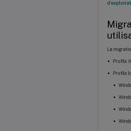
d’exploita
Migra
utilis
La migratio
Profils 
Profils 
Windo
Wind
Wind
Wind