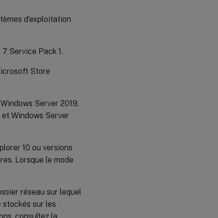
Fonctionnalité
tèmes d’exploitation
de diagnostic
 7 Service Pack 1.
Paramètres
multi-
plateformes
Microsoft Store
Migration
, Windows Server 2019,
de profils
existants
 et Windows Server
vers des
profils
utilisateur
Citrix
lorer 10 ou versions
ures. Lorsque le mode
ossier réseau sur lequel
 stockés sur les
ions, consultez la