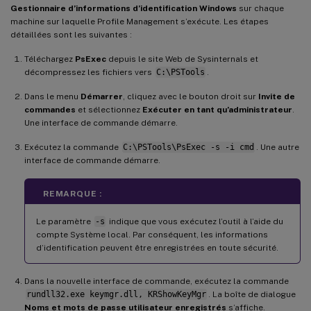
Gestionnaire d’informations d’identification Windows
sur chaque
machine sur laquelle Profile Management s’exécute. Les étapes
détaillées sont les suivantes :
Téléchargez
PsExec
depuis le site Web de Sysinternals et
décompressez les fichiers vers
C:\PSTools
.
Dans le menu
Démarrer
, cliquez avec le bouton droit sur
Invite de
commandes
et sélectionnez
Exécuter en tant qu’administrateur
.
Une interface de commande démarre.
Exécutez la commande
C:\PSTools\PsExec -s -i cmd
. Une autre
interface de commande démarre.
REMARQUE :
Le paramètre
-s
indique que vous exécutez l’outil à l’aide du
compte Système local. Par conséquent, les informations
d’identification peuvent être enregistrées en toute sécurité.
Dans la nouvelle interface de commande, exécutez la commande
rundll32.exe keymgr.dll, KRShowKeyMgr
. La boîte de dialogue
Noms et mots de passe utilisateur enregistrés
s’affiche.