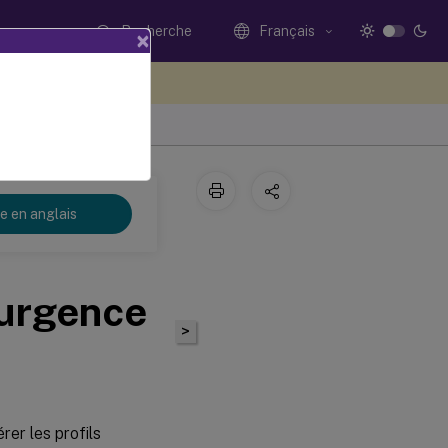
Recherche
Français
×
ez votre avis ici
re en anglais
’urgence
>
er les profils