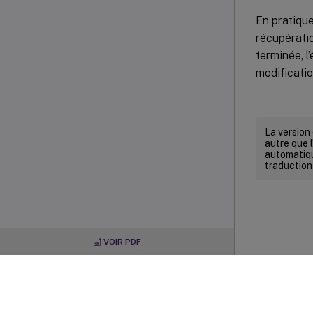
En pratique
récupératio
terminée, l
modificatio
La version
autre que l
automatiqu
traduction
VOIR PDF