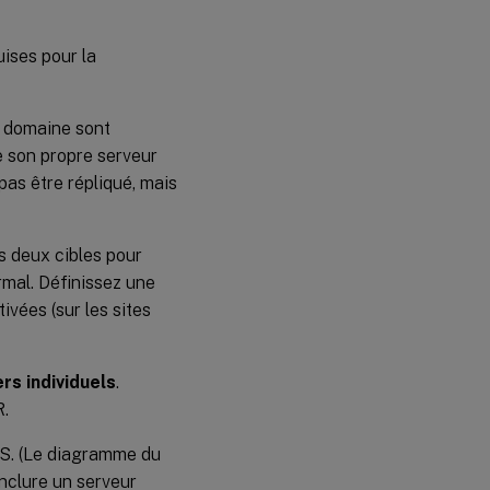
ises pour la
n domaine sont
e son propre serveur
as être répliqué, mais
s deux cibles pour
mal. Définissez une
ivées (sur les sites
rs individuels
.
R.
S. (Le diagramme du
nclure un serveur