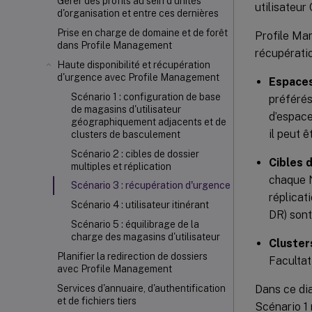
Gérer des profils au sein d'unités
utilisateur 
d'organisation et entre ces dernières
Prise en charge de domaine et de forêt
Profile Man
dans Profile Management
récupératio
Haute disponibilité et récupération
d'urgence avec Profile Management
Espace
Scénario 1 : configuration de base
préférés
de magasins d'utilisateur
d’espace
géographiquement adjacents et de
il peut 
clusters de basculement
Scénario 2 : cibles de dossier
Cibles 
multiples et réplication
chaque N
Scénario 3 : récupération d'urgence
réplicat
Scénario 4 : utilisateur itinérant
DR) sont
Scénario 5 : équilibrage de la
charge des magasins d'utilisateur
Cluster
Planifier la redirection de dossiers
Facultat
avec Profile Management
Dans ce di
Services d'annuaire, d'authentification
et de fichiers tiers
Scénario 1 