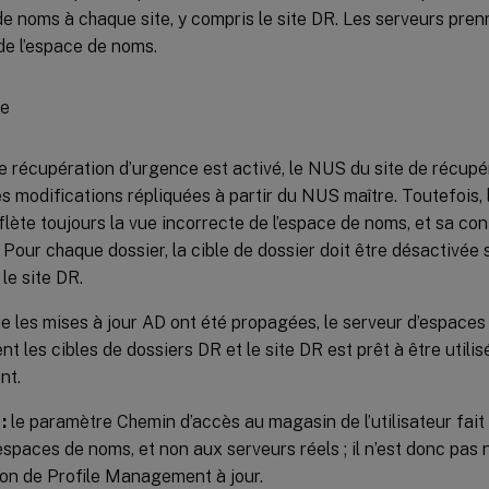
e noms à chaque site, y compris le site DR. Les serveurs pren
e l’espace de noms.
de récupération d’urgence est activé, le NUS du site de récupé
es modifications répliquées à partir du NUS maître. Toutefois,
lète toujours la vue incorrecte de l’espace de noms, et sa con
. Pour chaque dossier, la cible de dossier doit être désactivée s
 le site DR.
e les mises à jour AD ont été propagées, le serveur d’espaces
t les cibles de dossiers DR et le site DR est prêt à être utilis
nt.
:
le paramètre Chemin d’accès au magasin de l’utilisateur fai
espaces de noms, et non aux serveurs réels ; il n’est donc pas
ion de Profile Management à jour.