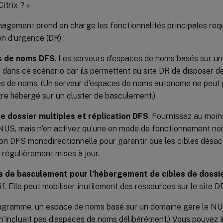
Citrix ? »
agement prend en charge les fonctionnalités principales requ
n d’urgence (DR) :
s de noms DFS
. Les serveurs d’espaces de noms basés sur u
 dans ce scénario car ils permettent au site DR de disposer d
s de noms. (Un serveur d’espaces de noms autonome ne peut p
être hébergé sur un cluster de basculement.)
de dossier multiples et réplication DFS
. Fournissez au moin
US, mais n’en activez qu’une en mode de fonctionnement nor
ion DFS monodirectionnelle pour garantir que les cibles désact
 régulièrement mises à jour.
s de basculement pour l’hébergement de cibles de dossie
if. Elle peut mobiliser inutilement des ressources sur le site D
agramme, un espace de noms basé sur un domaine gère le NU
n’incluait pas d’espaces de noms délibérément.) Vous pouvez i