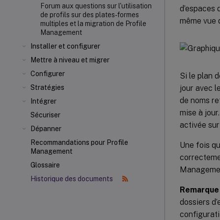
Forum aux questions sur l'utilisation
d’espaces d
de profils sur des plates-formes
même vue d
multiples et la migration de Profile
Management
Installer et configurer
Mettre à niveau et migrer
Configurer
Si le plan 
jour avec l
Stratégies
de noms ref
Intégrer
mise à jour
Sécuriser
activée sur
Dépanner
Recommandations pour Profile
Une fois qu
Management
correctemen
Glossaire
Manageme
Historique des documents
Remarque 
dossiers d’
configurat