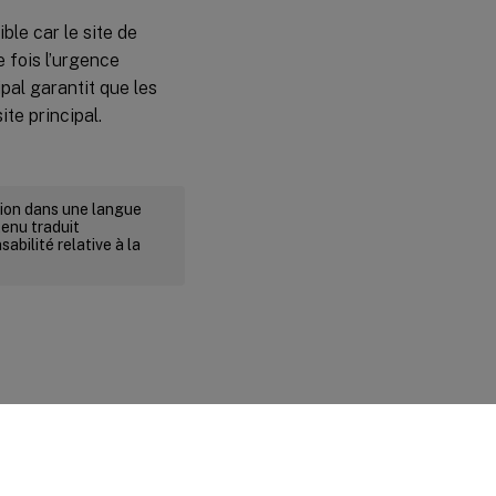
ble car le site de
e fois l’urgence
ipal garantit que les
te principal.
rsion dans une langue
tenu traduit
abilité relative à la