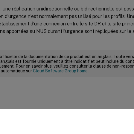
, une réplication unidirectionnelle ou bidirectionnelle est possi
n d’urgence n’est normalement pas utilisé pour les profils. Un
’établissement d’une connexion entre le site DR et le site princ
ns apportées au NUS durant l’urgence sont répliquées sur le si
 officielle de la documentation de ce produit est en anglais. Toute ve
’anglais est fournie uniquement à titre indicatif et peut inclure du con
ement. Pour en savoir plus, veuillez consulter la clause de non-respons
 automatique sur
Cloud Software Group home
.