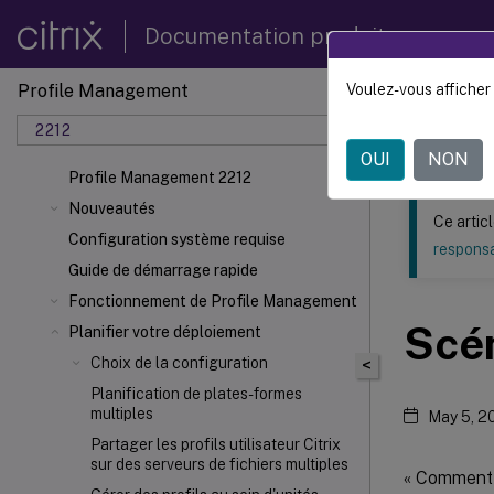
Documentation produit
Profile Management
Voulez-vous afficher 
Ce contenu a 
2212
Profil
OUI
NON
Profile Management 2212
Nouveautés
Ce artic
Configuration système requise
responsa
Guide de démarrage rapide
Fonctionnement de Profile Management
Scén
Planifier votre déploiement
Choix de la configuration
<
Planification de plates-formes
multiples
May 5, 2
Partager les profils utilisateur Citrix
sur des serveurs de fichiers multiples
« Comment c