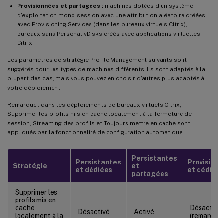
Provisionnées et partagées :
machines dotées d’un système
d’exploitation mono-session avec une attribution aléatoire créées
avec Provisioning Services (dans les bureaux virtuels Citrix),
bureaux sans Personal vDisks créés avec applications virtuelles
Citrix.
Les paramètres de stratégie Profile Management suivants sont
suggérés pour les types de machines différents. Ils sont adaptés à la
plupart des cas, mais vous pouvez en choisir d’autres plus adaptés à
votre déploiement.
Remarque : dans les déploiements de bureaux virtuels Citrix,
Supprimer les profils mis en cache localement à la fermeture de
session, Streaming des profils et Toujours mettre en cache sont
appliqués par la fonctionnalité de configuration automatique.
Persistantes
Persistantes
Provisio
Stratégie
et
et dédiées
et dédié
partagées
Supprimer les
profils mis en
cache
Désacti
Désactivé
Activé
localement à la
(remarqu