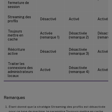
fermeture de
session
Streaming des
Désactivé
Activé
Activé
profils
Toujours
Activée
Désactivée
Désacti
mettre en
(remarque 1)
(remarque 2)
(remarqu
cache
Réécriture
Désactivée
Désactivé
Activé
active
(remarque 3)
Traiter les
connexions des
Désactivée
Activé
Activé
administrateurs
(remarque 4)
locaux
Remarques
Étant donné que la stratégie Streaming des profils est désactivée
pour ce type de machine, le paramètre Toujours mettre en cache