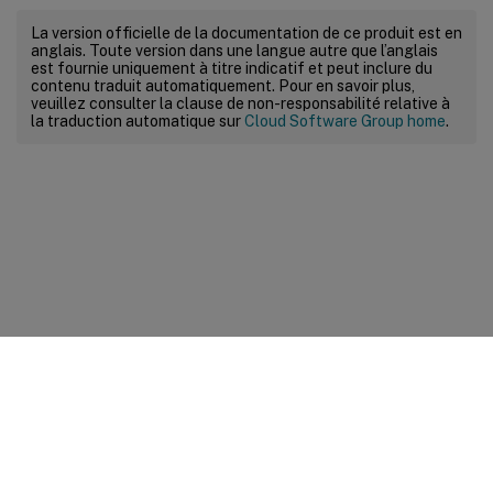
La version officielle de la documentation de ce produit est en
anglais. Toute version dans une langue autre que l’anglais
est fournie uniquement à titre indicatif et peut inclure du
contenu traduit automatiquement. Pour en savoir plus,
veuillez consulter la clause de non-responsabilité relative à
la traduction automatique sur
Cloud Software Group home
.
Commentaires sur le site
Vos préférences de confidentialité
Confidentialité et
conditions légales
Préférences de cookies
docs.cloud.com