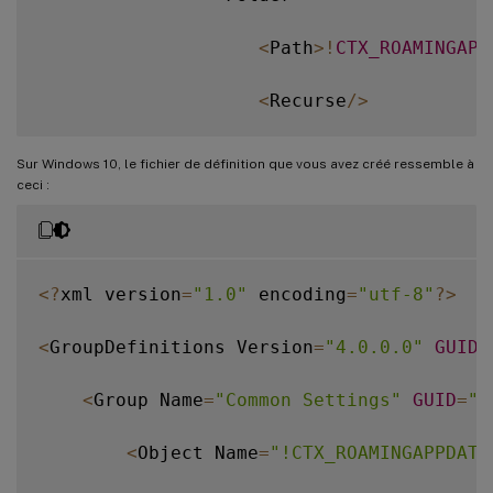
<
Path
>
!
CTX_ROAMINGAPP
<
Recurse
/
>
<
/
Folder
>
Sur Windows 10, le fichier de définition que vous avez créé ressemble à
ceci :
<
/
Platform
>
<
/
Object
>
<
?
xml version
=
"1.0"
 encoding
=
"utf-8"
?
>
<
/
Group
>
<
GroupDefinitions Version
=
"4.0.0.0"
GUID
=
<
/
GroupDefinitions
>
<
Group Name
=
"Common Settings"
GUID
=
"3
<
Object Name
=
"!CTX_ROAMINGAPPDATA