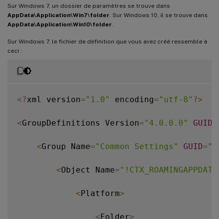
Sur Windows 7, un dossier de paramètres se trouve dans
AppData\Application\Win7\folder
. Sur Windows 10, il se trouve dans
AppData\Application\Win10\folder
.
Sur Windows 7, le fichier de définition que vous avez créé ressemble à
ceci :
<
?
xml version
=
"1.0"
 encoding
=
"utf-8"
?
>
<
GroupDefinitions Version
=
"4.0.0.0"
GUID
=
<
Group Name
=
"Common Settings"
GUID
=
"3
<
Object Name
=
"!CTX_ROAMINGAPPDATA
<
Platform
>
<
Folder
>