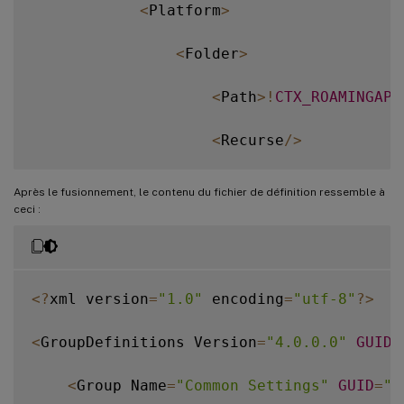
<
Platform
>
<
Folder
>
<
Path
>
!
CTX_ROAMINGAPP
<
Recurse
/
>
<
/
Folder
>
Après le fusionnement, le contenu du fichier de définition ressemble à
ceci :
<
/
Platform
>
<
/
Object
>
<
?
xml version
=
"1.0"
 encoding
=
"utf-8"
?
>
<
/
Group
>
<
GroupDefinitions Version
=
"4.0.0.0"
GUID
=
<
/
GroupDefinitions
>
<
Group Name
=
"Common Settings"
GUID
=
"3