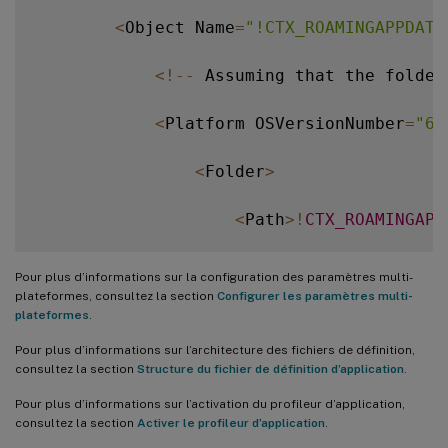
<
Object Name
=
"!CTX_ROAMINGAPPDATA
<
!
--
 Assuming that the folder
<
Platform OSVersionNumber
=
"6.
<
Folder
>
<
Path
>
!
CTX_ROAMINGAPP
<
Recurse
/
>
Pour plus d’informations sur la configuration des paramètres multi-
plateformes, consultez la section
Configurer les paramètres multi-
<
/
Folder
>
plateformes
.
Pour plus d’informations sur l’architecture des fichiers de définition,
<
/
Platform
>
consultez la section
Structure du fichier de définition d’application
.
Pour plus d’informations sur l’activation du profileur d’application,
<
Platform OSVersionNumber
=
"10
consultez la section
Activer le profileur d’application
.