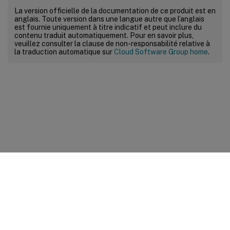
<
Folder
>
La version officielle de la documentation de ce produit est en
anglais. Toute version dans une langue autre que l’anglais
est fournie uniquement à titre indicatif et peut inclure du
<
Path
>
!
CTX_ROAMINGAPP
contenu traduit automatiquement. Pour en savoir plus,
veuillez consulter la clause de non-responsabilité relative à
la traduction automatique sur
Cloud Software Group home
.
<
Recurse
/
>
<
/
Folder
>
<
/
Platform
>
<
/
Object
>
<
/
Group
>
<
/
GroupDefinitions
>
Commentaires sur le site
Vos préférences de confidentialité
Confidentialité et
conditions légales
Préférences de cookies
docs.cloud.com