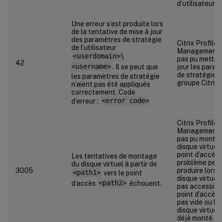
d’utilisateur.
Une erreur s’est produite lors
de la tentative de mise à jour
des paramètres de stratégie
Citrix Profile
de l’utilisateur
Management 
<userdomain>\
pas pu mettre
42
<username>
. Il se peut que
jour les para
de stratégie 
les paramètres de stratégie
groupe Citrix.
n’aient pas été appliqués
correctement. Code
d’erreur :
<error code>
Citrix Profile
Management 
pas pu monter
disque virtuel 
point d’accès.
Les tentatives de montage
problème peut
du disque virtuel à partir de
3005
produire lorsq
<path1>
vers le point
disque virtuel 
d’accès
<path2>
échouent.
pas accessible
point d’accès 
pas vide ou le
disque virtuel
déjà monté.