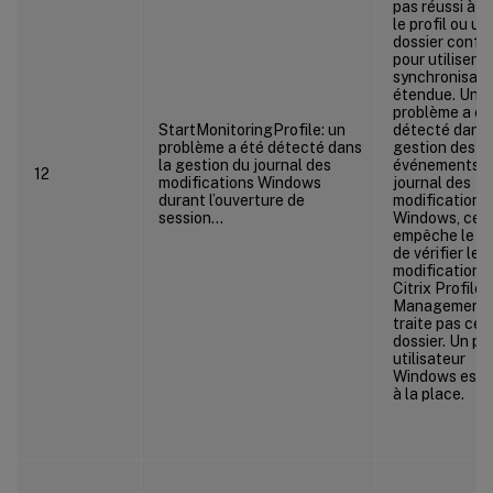
pas réussi à vé
le profil ou un
dossier confi
pour utiliser la
synchronisati
étendue. Un
problème a ét
StartMonitoringProfile: un
détecté dans 
problème a été détecté dans
gestion des
la gestion du journal des
événements d
12
modifications Windows
journal des
durant l’ouverture de
modifications
session…
Windows, ce q
empêche le se
de vérifier les
modifications.
Citrix Profile
Management 
traite pas ce
dossier. Un pro
utilisateur
Windows est u
à la place.