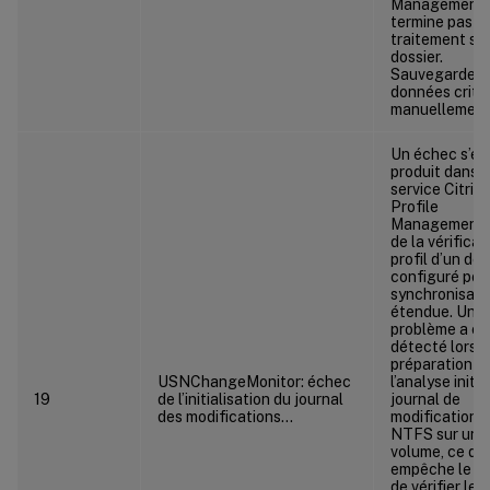
Management 
termine pas le
traitement su
dossier.
Sauvegardez 
données criti
manuellement
Un échec s’es
produit dans l
service Citrix
Profile
Management l
de la vérificat
profil d’un dos
configuré pour
synchronisati
étendue. Un
problème a ét
détecté lors d
préparation d
USNChangeMonitor: échec
l’analyse initi
19
de l’initialisation du journal
journal de
des modifications…
modifications
NTFS sur un
volume, ce qui
empêche le se
de vérifier les