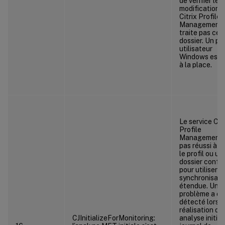
de vérifier les
modifications.
Citrix Profile
Management 
traite pas ce
dossier. Un pro
utilisateur
Windows est u
à la place.
Le service Citr
Profile
Management 
pas réussi à vé
le profil ou un
dossier confi
pour utiliser la
synchronisati
étendue. Un
problème a ét
détecté lors d
réalisation d’
CJInitializeForMonitoring:
analyse initial