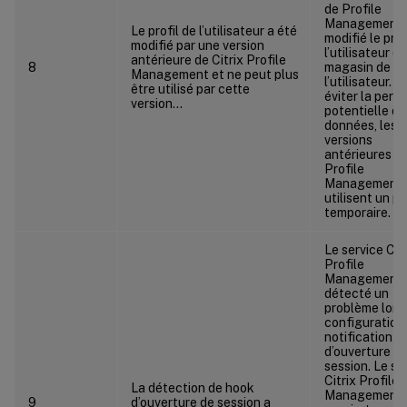
de Profile
Management 
Le profil de l’utilisateur a été
modifié le prof
modifié par une version
l’utilisateur d
antérieure de Citrix Profile
8
magasin de
Management et ne peut plus
l’utilisateur. P
être utilisé par cette
éviter la perte
version…
potentielle de
données, les
versions
antérieures d
Profile
Management
utilisent un pr
temporaire.
Le service Citr
Profile
Management 
détecté un
problème lors 
configuration 
notification
d’ouverture d
session. Le se
Citrix Profile
La détection de hook
Management
9
d’ouverture de session a