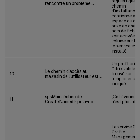
requiert que l
rencontré un problème…
chemin
d’installation 
contienne au
espace ou que
prise en char
nom de fichier
soit activée su
volume sur le
le service est
installé.
Un profil utili
Citrix valide a
Le chemin d’accès au
10
trouvé sur
magasin de l’utilisateur est…
l’emplacemen
indiqué
spsMain: échec de
(Cet événeme
11
CreateNamedPipe avec…
n’est plus utili
Le service Citr
Profile
Management 