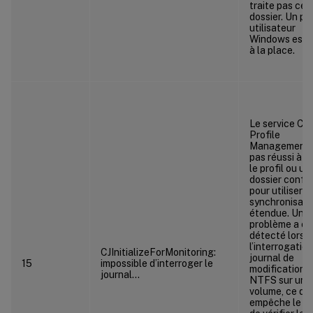
traite pas ce
dossier. Un pro
utilisateur
Windows est u
à la place.
Le service Citr
Profile
Management 
pas réussi à vé
le profil ou un
dossier confi
pour utiliser la
synchronisati
étendue. Un
problème a ét
détecté lors 
l’interrogatio
CJInitializeForMonitoring:
journal de
15
impossible d’interroger le
modifications
journal…
NTFS sur un
volume, ce qui
empêche le se