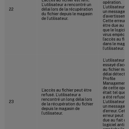
opération.
L’utilisateur a rencontré un
L’utilisateur a
22
délai lors de la récupération
un message
du fichier depuis le magasin
d’avertisseme
de l’utilisateur.
Cette erreur 
être due au fa
que le logiciel
virus empêch
l’accès au fich
dans le magas
l’utilisateur.
L’utilisateur a
essayé d’accé
au fichier mais
délai détecté 
Profile
Management l
de cette opér
L’accès au fichier peut être
était tel que l
refusé. L’utilisateur a
a été refusé.
rencontré un long délai lors
23
L’utilisateur a
de la récupération du fichier
un message
depuis le magasin de
d’erreur. Cette
l’utilisateur.
erreur peut êt
due au fait qu
logiciel anti-v