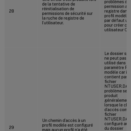
problèmes de
de la tentative de
permission ave
réinitialisation de
28
registre dans 
permissions de sécurité sur
profil modèle 
la ruche de registre de
par défaut uti
l’utilisateur.
pour créer ce 
utilisateur Citr
Le dossier spé
ne peut pas ê
utilisé dans le
paramètre Pro
modèle car il 
contient pas l
fichier
NTUSER.DAT.
problème se
produit
généralement
lorsque le ch
d’accès compl
fichier
NTUSER.DAT 
Un chemin d’accès à un
configuré au l
profil modèle est configuré
29
du dossier
mais aucun profil n’a été