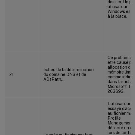
dossier. Un pro
utilisateur
Windows est u
à la place.
Ce problème 
être causé pa
allocation de
échec de la détermination
mémoire limité
21
du domaine DNS et de
comme indiqu
ADsPath…
dans l’article
Microsoft Te
263693.
L’utilisateur a
essayé d’accé
au fichier mai
Profile
Management 
détecté un dé
lors de cette
L’accès au fichier est lent.