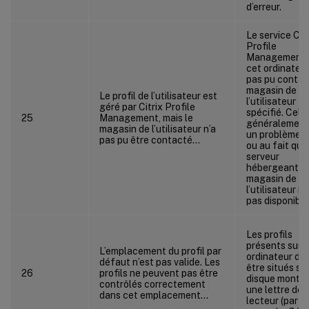
d’erreur.
Le service Citr
Profile
Management 
cet ordinateur
pas pu contac
magasin de
Le profil de l’utilisateur est
l’utilisateur
géré par Citrix Profile
spécifié. Cela
25
Management, mais le
généralement
magasin de l’utilisateur n’a
un problème r
pas pu être contacté…
ou au fait que
serveur
hébergeant le
magasin de
l’utilisateur n’
pas disponible
Les profils
présents sur 
L’emplacement du profil par
ordinateur do
défaut n’est pas valide. Les
être situés su
26
profils ne peuvent pas être
disque monté 
contrôlés correctement
une lettre de
dans cet emplacement…
lecteur (par