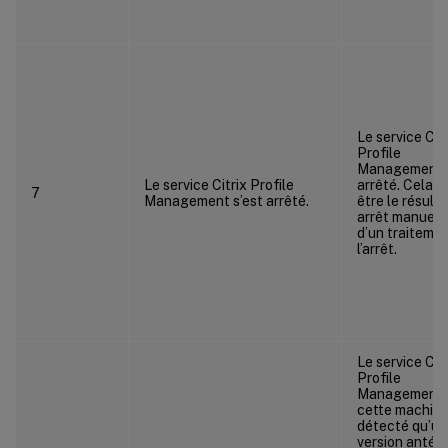
Le service Citr
Profile
Management s
Le service Citrix Profile
arrêté. Cela p
7
Management s’est arrêté.
être le résulta
arrêt manuel 
d’un traiteme
l’arrêt.
Le service Citr
Profile
Management 
cette machine
détecté qu’un
version antéri