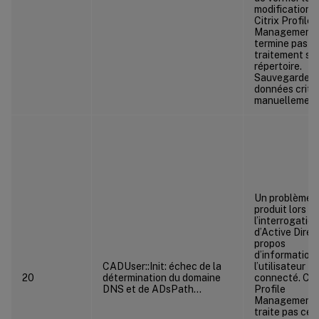
modifications.
Citrix Profile
Management 
termine pas le
traitement su
répertoire.
Sauvegardez 
données criti
manuellement
Un problème s
produit lors d
l’interrogation
d’Active Direc
propos
d’informations
CADUser::Init: échec de la
l’utilisateur
20
détermination du domaine
connecté. Citr
DNS et de ADsPath…
Profile
Management 
traite pas ce