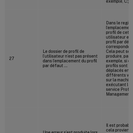
exemple, C:).
Dans le regist
l’emplacement
profil de cet
utilisateur et 
profil par déf
correspondent
Le dossier de profil de
Cela peut se
l’utilisateur n’est pas présent
produire, par
27
dans l’emplacement du profil
exemple, si de
par défaut …
profils sont
déplacés entr
différents vo
sur la machin
exécutant le
service Profil
Management.
Il est probabl
cela provienn
Une erreur s’est produite lors