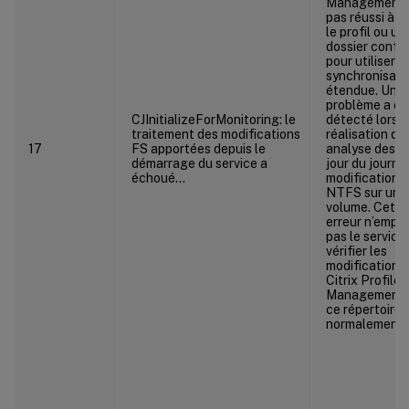
Management 
pas réussi à vé
le profil ou un
dossier confi
pour utiliser la
synchronisati
étendue. Un
problème a ét
CJInitializeForMonitoring: le
détecté lors d
traitement des modifications
réalisation d’
17
FS apportées depuis le
analyse des m
démarrage du service a
jour du journa
échoué…
modifications
NTFS sur un
volume. Cette
erreur n’empê
pas le service
vérifier les
modifications.
Citrix Profile
Management t
ce répertoire
normalement.