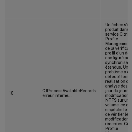
Un échec s’es
produit dans l
service Citrix
Profile
Management l
de la vérificat
profil d’un dos
configuré pour
synchronisati
étendue. Un
problème a ét
détecté lors d
réalisation d’
analyse des m
CJProcessAvailableRecords:
jour du journa
18
erreur interne…
modifications
NTFS sur un
volume, ce qui
empêche le se
de vérifier les
modifications
récentes. Citr
Profile