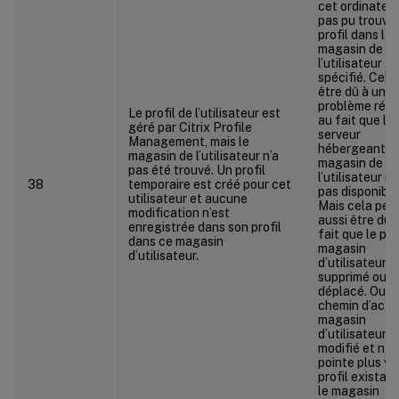
cet ordinateur
pas pu trouver
profil dans le
magasin de
l’utilisateur
spécifié. Cela
être dû à un
problème rése
Le profil de l’utilisateur est
au fait que le
géré par Citrix Profile
serveur
Management, mais le
hébergeant le
magasin de l’utilisateur n’a
magasin de
pas été trouvé. Un profil
l’utilisateur n’
38
temporaire est créé pour cet
pas disponible
utilisateur et aucune
Mais cela peu
modification n’est
aussi être dû 
enregistrée dans son profil
fait que le pro
dans ce magasin
magasin
d’utilisateur.
d’utilisateur a
supprimé ou
déplacé. Ou q
chemin d’accè
magasin
d’utilisateur a
modifié et ne
pointe plus ve
profil existan
le magasin