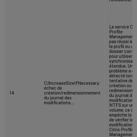
Le service Citr
Profile
Management 
pas réussi à vé
le profil ou un
dossier confi
pour utiliser la
synchronisati
étendue. Un
problème a ét
détecté lors d
tentative de
CJIncreaseSizeIfNecessary:
création ou
échec de
redimensionn
14
création/redimensionnement
du journal de
du journal des
modifications
modifications…
NTFS sur un
volume, ce qui
empêche le se
de vérifier les
modifications.
Citrix Profile
Management 