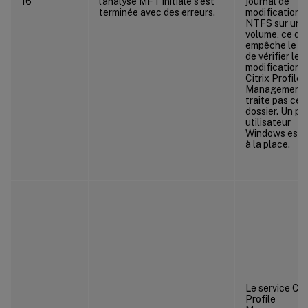
16
l’analyse MFT initiale s’est
journal de
terminée avec des erreurs.
modifications
NTFS sur un
volume, ce qui
empêche le se
de vérifier les
modifications.
Citrix Profile
Management 
traite pas ce
dossier. Un pro
utilisateur
Windows est u
à la place.
Le service Citr
Profile