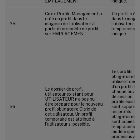
EMPLACEMENT
indiqué.
Citrix Profile Management a
Un profil a ét
créé un profil dans le
dans le magas
35
magasin de l’utilisateur à
l’utilisateur à
partir d’un modèle de profil
l’emplacemen
sur EMPLACEMENT
indiqué.
Les profils
obligatoires Ci
utilisent des 
d’un profil mo
Le dossier de profil
chaque ouver
utilisateur existant pour
de session. Le
UTILISATEUR n’a pas pu
profils exista
être préparé pour le nouveau
36
sont supprimé
profil obligatoire Citrix de
les profils
cet utilisateur. Un profil
obligatoires Ci
temporaire est attribué à
sont copiés d
l’utilisateur si possible.
l’emplacement
modèle spécif
processus a