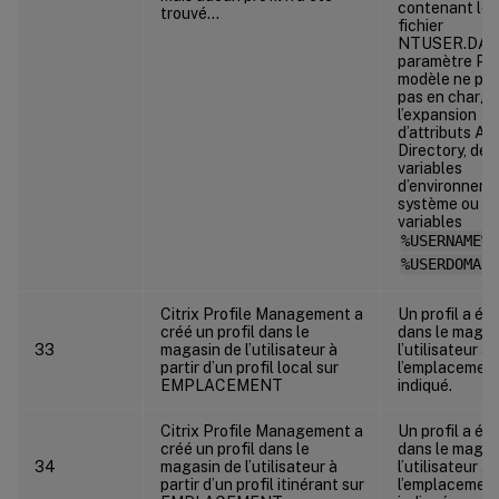
contenant le
trouvé…
fichier
NTUSER.DAT.
paramètre Pro
modèle ne pr
pas en charge
l’expansion
d’attributs Ac
Directory, de
variables
d’environnem
système ou d
variables
%USERNAME%
%USERDOMAIN
Citrix Profile Management a
Un profil a ét
créé un profil dans le
dans le magas
33
magasin de l’utilisateur à
l’utilisateur à
partir d’un profil local sur
l’emplacemen
EMPLACEMENT
indiqué.
Citrix Profile Management a
Un profil a ét
créé un profil dans le
dans le magas
34
magasin de l’utilisateur à
l’utilisateur à
partir d’un profil itinérant sur
l’emplacemen