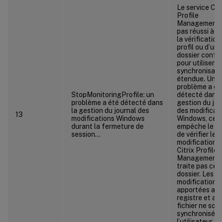
Le service Citr
Profile
Management 
pas réussi à a
la vérification
profil ou d’un
dossier confi
pour utiliser la
synchronisati
étendue. Un
problème a ét
StopMonitoringProfile: un
détecté dans 
problème a été détecté dans
gestion du jou
la gestion du journal des
des modificat
13
modifications Windows
Windows, ce q
durant la fermeture de
empêche le se
session…
de vérifier les
modifications.
Citrix Profile
Management 
traite pas ce
dossier. Les
modifications
apportées au
registre et au
fichier ne son
synchronisées
l’utilisateur.