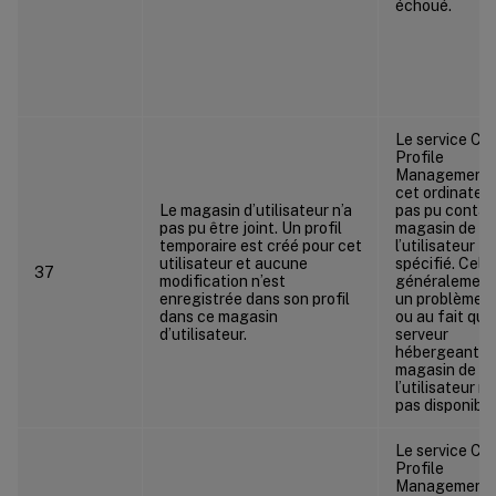
échoué.
Le service Citr
Profile
Management 
cet ordinateur
Le magasin d’utilisateur n’a
pas pu contac
pas pu être joint. Un profil
magasin de
temporaire est créé pour cet
l’utilisateur
utilisateur et aucune
spécifié. Cela
37
modification n’est
généralement
enregistrée dans son profil
un problème r
dans ce magasin
ou au fait que
d’utilisateur.
serveur
hébergeant le
magasin de
l’utilisateur n’
pas disponible
Le service Citr
Profile
Management 