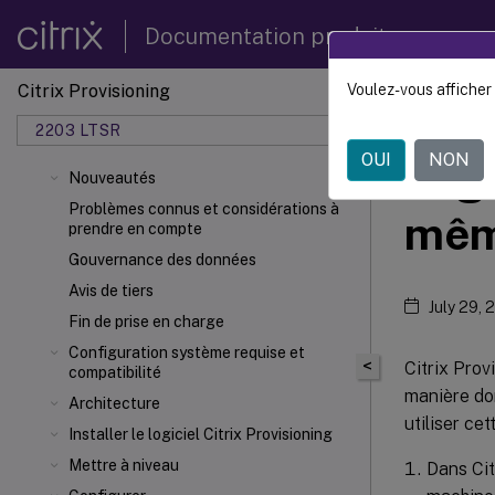
Documentation produit
Citrix Provisioning
Voulez-vous afficher 
Citrix 
2203 LTSR
OUI
NON
Migr
Nouveautés
Problèmes connus et considérations à
mêm
prendre en compte
Gouvernance des données
Avis de tiers
July 29, 
Fin de prise en charge
Configuration système requise et
<
Citrix Prov
compatibilité
manière don
Architecture
utiliser ce
Installer le logiciel Citrix Provisioning
Mettre à niveau
Dans Cit