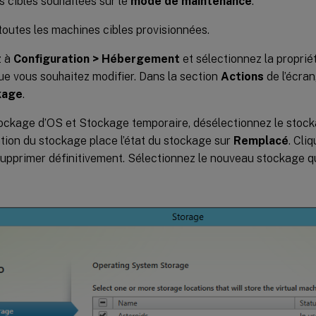
 cibles souhaitées sur le
mode de maintenance
.
toutes les machines cibles provisionnées.
z à
Configuration > Hébergement
et sélectionnez la propri
e vous souhaitez modifier. Dans la section
Actions
de l’écran
kage
.
ckage d’OS et Stockage temporaire, désélectionnez le stock
tion du stockage place l’état du stockage sur
Remplacé
. Cli
supprimer définitivement. Sélectionnez le nouveau stockage q