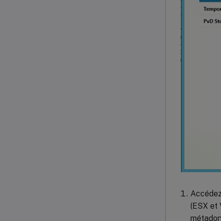
Accédez 
(ESX et
métadon