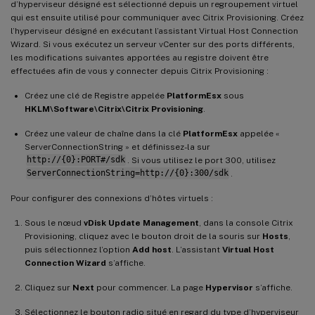
d’hyperviseur désigné est sélectionné depuis un regroupement virtuel
qui est ensuite utilisé pour communiquer avec Citrix Provisioning. Créez
l’hyperviseur désigné en exécutant l’assistant Virtual Host Connection
Wizard. Si vous exécutez un serveur vCenter sur des ports différents,
les modifications suivantes apportées au registre doivent être
effectuées afin de vous y connecter depuis Citrix Provisioning :
Créez une clé de Registre appelée
PlatformEsx
sous
HKLM\Software\Citrix\Citrix Provisioning
.
Créez une valeur de chaîne dans la clé
PlatformEsx
appelée «
ServerConnectionString » et définissez-la sur
http://{0}:PORT#/sdk
. Si vous utilisez le port 300, utilisez
ServerConnectionString=http://{0}:300/sdk
.
Pour configurer des connexions d’hôtes virtuels :
Sous le nœud
vDisk Update Management
, dans la console Citrix
Provisioning, cliquez avec le bouton droit de la souris sur
Hosts
,
puis sélectionnez l’option
Add host
. L’assistant
Virtual Host
Connection Wizard
s’affiche.
Cliquez sur
Next
pour commencer. La page
Hypervisor
s’affiche.
Sélectionnez le bouton radio situé en regard du type d’hyperviseur