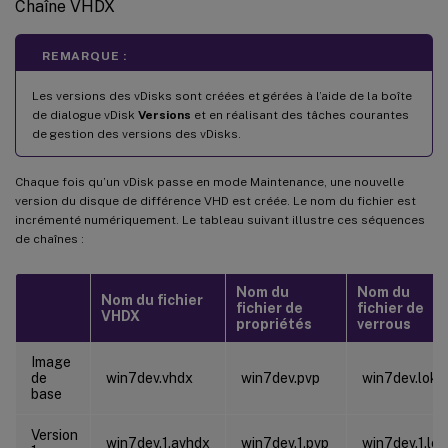
Chaîne VHDX
REMARQUE :
Les versions des vDisks sont créées et gérées à l’aide de la boîte
de dialogue vDisk
Versions
et en réalisant des tâches courantes
de gestion des versions des vDisks.
Chaque fois qu’un vDisk passe en mode Maintenance, une nouvelle
version du disque de différence VHD est créée. Le nom du fichier est
incrémenté numériquement. Le tableau suivant illustre ces séquences
de chaînes :
Nom du
Nom du
Nom du fichier
fichier de
fichier de
VHDX
propriétés
verrous
Image
de
win7dev.vhdx
win7dev.pvp
win7dev.lok
base
Version
win7dev.1.avhdx
win7dev.1.pvp
win7dev.1.lok