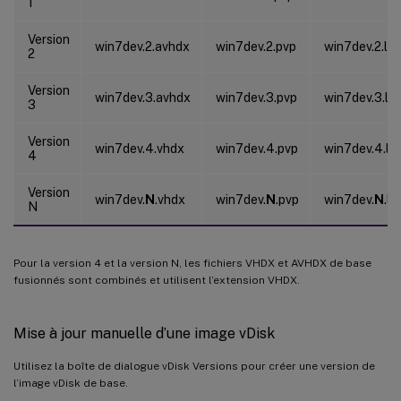
1
Version
win7dev.2.avhdx
win7dev.2.pvp
win7dev.2.lo
2
Version
win7dev.3.avhdx
win7dev.3.pvp
win7dev.3.lo
3
Version
win7dev.4.vhdx
win7dev.4.pvp
win7dev.4.lo
4
Version
win7dev.
N
.vhdx
win7dev.
N
.pvp
win7dev.
N
.lo
N
Pour la version 4 et la version N, les fichiers VHDX et AVHDX de base
fusionnés sont combinés et utilisent l’extension VHDX.
Mise à jour manuelle d’une image vDisk
Utilisez la boîte de dialogue vDisk Versions pour créer une version de
l’image vDisk de base.