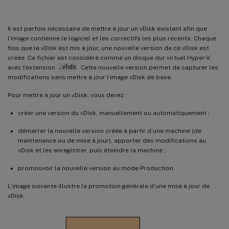
Fusionnement de disques de différence
Promotion des versions mises à jour
Il est parfois nécessaire de mettre à jour un vDisk existant afin que
Mise à jour de vDisks sur des machines cibles
l’image contienne le logiciel et les correctifs les plus récents. Chaque
fois que le vDisk est mis à jour, une nouvelle version de ce vDisk est
Automatisation des mises à jour de vDisk
créée. Ce fichier est considéré comme un disque dur virtuel Hyper-V,
Configuration de connexions à des hôtes virtuels pour les mises à jour vDisk automatisées
avec l’extension
.vhdx
. Cette nouvelle version permet de capturer les
modifications sans mettre à jour l’image vDisk de base.
Onglet General
Pour mettre à jour un vDisk, vous devez :
Onglet Credentials
créer une version du vDisk, manuellement ou automatiquement ;
Onglet Advanced
démarrer la nouvelle version créée à partir d’une machine (de
maintenance ou de mise à jour), apporter des modifications au
vDisk et les enregistrer, puis éteindre la machine ;
promouvoir la nouvelle version au mode Production.
L’image suivante illustre la promotion générale d’une mise à jour de
vDisk :