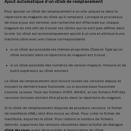
Ajout automatique d’un vDisk de remplacement
Pour ajouter un vDisk de remplacement à un site, placez-le dans le
répertoire du magasin du vDisk qu’il remplace. Lorsque le processus
de mise à jour est terminé, une recherche est effectuée sur chaque
magasin du site afin de trouver les vDisks qui ne sont pas définis dans
le site. Un vDisk est automatiquement ajouté à un site et attribué à une
machine cible avec une classe correspondante :
si un vDisk qui possède les mêmes propriétés
Class
et
Type
qu’un
vDisk existant dans le répertoire du magasin est trouvé ;
si un vDisk possède des numéros de version majeure, mineure et de
build supérieurs au vDisk existant.
Le vDisk de remplacement doit inclure toutes les versions depuis et
incluant la dernière base fusionnée, ou si aucune base fusionnée
n’existe, la base. Tous les fichiers VHDX, AVHDX, et les fichiers PVP des
versions incluses doivent être placés dans le répertoire du magasin.
Si le vDisk de remplacement dispose de plusieurs versions, le fichier
de manifeste (XML) doit être inclus au vDisk. Pour créer le fichier de
manifeste, exportez le vDisk. Pour réduire le nombre de fichiers
délivrés, supprimez les versions obsolètes dans la boîte de dialogue
vDisk Versions
avant de procéder à l’exportation du vDisk.