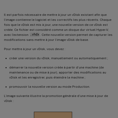
Fusionnement de disques de différence
Promotion des versions mises à jour
Il est parfois nécessaire de mettre à jour un vDisk existant afin que
Mise à jour de vDisks sur des machines cibles
l’image contienne le logiciel et les correctifs les plus récents. Chaque
fois que le vDisk est mis à jour, une nouvelle version de ce vDisk est
Automatisation des mises à jour de vDisk
créée. Ce fichier est considéré comme un disque dur virtuel Hyper-V,
Configuration de connexions à des hôtes virtuels pour les mises à jour vDisk automatisées
avec l’extension
.vhdx
. Cette nouvelle version permet de capturer les
modifications sans mettre à jour l’image vDisk de base.
Onglet General
Pour mettre à jour un vDisk, vous devez :
Onglet Credentials
créer une version du vDisk, manuellement ou automatiquement ;
Onglet Advanced
démarrer la nouvelle version créée à partir d’une machine (de
maintenance ou de mise à jour), apporter des modifications au
vDisk et les enregistrer, puis éteindre la machine ;
promouvoir la nouvelle version au mode Production.
L’image suivante illustre la promotion générale d’une mise à jour de
vDisk :