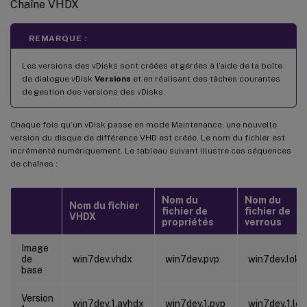
Chaîne VHDX
REMARQUE :
Les versions des vDisks sont créées et gérées à l’aide de la boîte
de dialogue vDisk
Versions
et en réalisant des tâches courantes
de gestion des versions des vDisks.
Chaque fois qu’un vDisk passe en mode Maintenance, une nouvelle
version du disque de différence VHD est créée. Le nom du fichier est
incrémenté numériquement. Le tableau suivant illustre ces séquences
de chaînes :
Nom du
Nom du
Nom du fichier
fichier de
fichier de
VHDX
propriétés
verrous
Image
de
win7dev.vhdx
win7dev.pvp
win7dev.lok
base
Version
win7dev.1.avhdx
win7dev.1.pvp
win7dev.1.lok