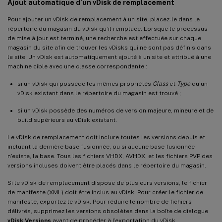
Ajout automatique d’un vDisk de remplacement
Pour ajouter un vDisk de remplacement à un site, placez-le dans le
répertoire du magasin du vDisk qu’il remplace. Lorsque le processus
de mise à jour est terminé, une recherche est effectuée sur chaque
magasin du site afin de trouver les vDisks qui ne sont pas définis dans
le site. Un vDisk est automatiquement ajouté à un site et attribué à une
machine cible avec une classe correspondante :
si un vDisk qui possède les mêmes propriétés
Class
et
Type
qu’un
vDisk existant dans le répertoire du magasin est trouvé ;
si un vDisk possède des numéros de version majeure, mineure et de
build supérieurs au vDisk existant.
Le vDisk de remplacement doit inclure toutes les versions depuis et
incluant la dernière base fusionnée, ou si aucune base fusionnée
n’existe, la base. Tous les fichiers VHDX, AVHDX, et les fichiers PVP des
versions incluses doivent être placés dans le répertoire du magasin.
Si le vDisk de remplacement dispose de plusieurs versions, le fichier
de manifeste (XML) doit être inclus au vDisk. Pour créer le fichier de
manifeste, exportez le vDisk. Pour réduire le nombre de fichiers
délivrés, supprimez les versions obsolètes dans la boîte de dialogue
vDisk Versions
avant de procéder à l’exportation du vDisk.