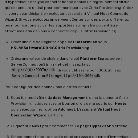
d’hyperviseur désigné est sélectionné depuis un regroupement virtuel
qui est ensuite utilisé pour communiquer avec Citrix Provisioning. Créez
l’hyperviseur désigné en exécutant l’assistant Virtual Host Connection
Wizard. Si vous exécutez un serveur vCenter sur des ports différents,
les modifications suivantes apportées au registre doivent être
effectuées afin de vous y connecter depuis Citrix Provisioning :
Créez une clé de Registre appelée
PlatformEsx
sous
HKLM\Software\Citrix\Citrix Provisioning
.
Créez une valeur de chaîne dans la clé
PlatformEsx
appelée «
ServerConnectionString » et définissez-la sur
http://{0}:PORT#/sdk
. Si vous utilisez le port 300, utilisez
ServerConnectionString=http://{0}:300/sdk
.
Pour configurer des connexions d’hôtes virtuels :
Sous le nœud
vDisk Update Management
, dans la console Citrix
Provisioning, cliquez avec le bouton droit de la souris sur
Hosts
,
puis sélectionnez l’option
Add host
. L’assistant
Virtual Host
Connection Wizard
s’affiche.
Cliquez sur
Next
pour commencer. La page
Hypervisor
s’affiche.
Sélectionnez le bouton radio situé en regard du type d’hyperviseur