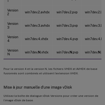
1
Version
win7dev.2.avhdx
win7dev.2.pvp
win7dev.2.lo
2
Version
win7dev.3.avhdx
win7dev.3.pvp
win7dev.3.lo
3
Version
win7dev.4.vhdx
win7dev.4.pvp
win7dev.4.lo
4
Version
win7dev.
N
.vhdx
win7dev.
N
.pvp
win7dev.
N
.lo
N
Pour la version 4 et la version N, les fichiers VHDX et AVHDX de base
fusionnés sont combinés et utilisent l’extension VHDX.
Mise à jour manuelle d’une image vDisk
Utilisez la boîte de dialogue vDisk Versions pour créer une version de
l’image vDisk de base.