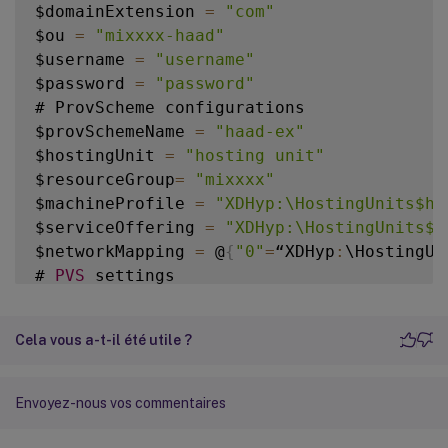
$domainExtension 
=
"com"
$ou 
=
"mixxxx-haad"
$username 
=
"username"
$password 
=
"password"
# ProvScheme configurations

$provSchemeName 
=
"haad-ex"
$hostingUnit 
=
"hosting unit"
$resourceGroup
=
"mixxxx"
$machineProfile 
=
"XDHyp:\HostingUnits$ho
$serviceOffering 
=
"XDHyp:\HostingUnits$h
$networkMapping 
=
 @
{
"0"
=
“XDHyp
:
\HostingUn
# 
PVS
 settings

$pvsFarmName 
=
"mixxxx-farm"
$pvsSiteName 
=
"mixxxx-site"
Cela vous a-t-il été utile ?
$pvsDiskName 
=
"pvs-vda-haad"
# Basic 
PVS
 objects

$pvsSite 
=
 Get
-
HypPvsSite 
-
SiteName $pvsS
Envoyez-nous vos commentaires
$vDisk 
=
 Get
-
HypPvsDiskInfo 
-
SiteId $pvsS
$customProperties 
=