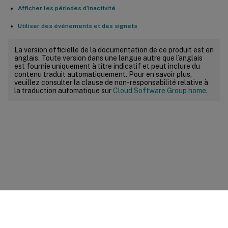
Afficher les périodes d’inactivité
Utiliser des événements et des signets
La version officielle de la documentation de ce produit est en
anglais. Toute version dans une langue autre que l’anglais
est fournie uniquement à titre indicatif et peut inclure du
contenu traduit automatiquement. Pour en savoir plus,
veuillez consulter la clause de non-responsabilité relative à
la traduction automatique sur
Cloud Software Group home
.