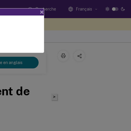
Recherche
Français
×
ez votre avis ici
re en anglais
ent de
>