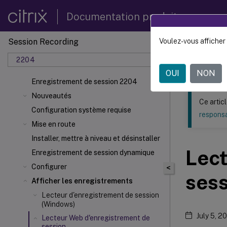
Documentation produit
Session Recording
Voulez-vous afficher 
Ce contenu a 
2204
Enregi
OUI
NON
Enregistrement de session 2204
Nouveautés
Ce artic
Configuration système requise
responsa
Mise en route
Installer, mettre à niveau et désinstaller
Lect
Enregistrement de session dynamique
Configurer
<
ses
Afficher les enregistrements
Lecteur d'enregistrement de session
(Windows)
July 5, 2
Lecteur Web d'enregistrement de
session