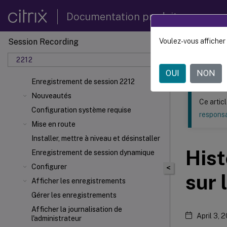
Documentation produit
Session Recording
Voulez-vous afficher 
Ce contenu a 
2212
Enregi
OUI
NON
Enregistrement de session 2212
Nouveautés
Ce artic
Configuration système requise
responsa
Mise en route
Installer, mettre à niveau et désinstaller
Hist
Enregistrement de session dynamique
Configurer
<
sur 
Afficher les enregistrements
Gérer les enregistrements
Afficher la journalisation de
April 3, 
l'administrateur