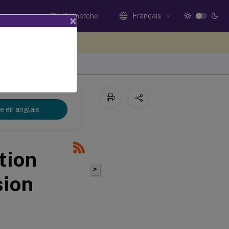
Recherche
Français
×
ez votre avis ici
re en anglais
tion
>
sion