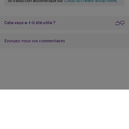
la traduction automatique sur
Cloud Software Group home
.
Cela vous a-t-il été utile ?
Envoyez-nous vos commentaires
Commentaires sur le site
Vos préférences de confidentialité
Confidentialité et