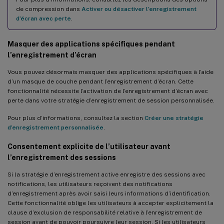
dans Azure
de compression dans
Activer ou désactiver l’enregistrement
d’écran avec perte
.
Prise en charge du SDK Remote PowerShell Citrix Virtual Apps
and Desktops pour l’enregistrement de session dynamique
Masquer des applications spécifiques pendant
Nouvelle configuration des polices et des couleurs sur le site
l’enregistrement d’écran
Web du lecteur
Vous pouvez désormais masquer des applications spécifiques à l’aide
Améliorations de la lecture de l’enregistrement
d’un masque de couche pendant l’enregistrement d’écran. Cette
fonctionnalité nécessite l’activation de l’enregistrement d’écran avec
Masquer le contenu sur la page d’accueil du lecteur Web
perte dans votre stratégie d’enregistrement de session personnalisée.
Migration du serveur WebSocket vers IIS
Pour plus d’informations, consultez la section
Créer une stratégie
d’enregistrement personnalisée
.
Consentement explicite de l’utilisateur avant
l’enregistrement des sessions
Si la stratégie d’enregistrement active enregistre des sessions avec
notifications, les utilisateurs reçoivent des notifications
d’enregistrement après avoir saisi leurs informations d’identification.
Cette fonctionnalité oblige les utilisateurs à accepter explicitement la
clause d’exclusion de responsabilité relative à l’enregistrement de
session avant de pouvoir poursuivre leur session. Si les utilisateurs