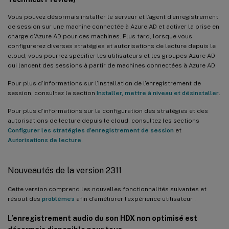
Codec vidéo avec perte
Vous pouvez désormais installer le serveur et l’agent d’enregistrement
Journalisation des motifs de lecture
de session sur une machine connectée à Azure AD et activer la prise en
charge d’Azure AD pour ces machines. Plus tard, lorsque vous
Nouveautés dans la version 2210
configurerez diverses stratégies et autorisations de lecture depuis le
Prise en charge de l’installation sur la session 0
cloud, vous pourrez spécifier les utilisateurs et les groupes Azure AD
qui lancent des sessions à partir de machines connectées à Azure AD.
Nouveautés dans la version 2209
Pour plus d’informations sur l’installation de l’enregistrement de
Contrôle d’accès aux enregistrements
session, consultez la section
Installer, mettre à niveau et désinstaller
.
Nouveautés dans la version 2207
Pour plus d’informations sur la configuration des stratégies et des
autorisations de lecture depuis le cloud, consultez les sections
Amélioration des performances du lecteur Web
Configurer les stratégies d’enregistrement de session
et
Nouveautés dans la version 2206
Autorisations de lecture
.
Rapports de stockage d’enregistrement de session réguliers
Nouveautés de la version 2311
Prise en charge d’actions de réponse aux événements
supplémentaires
Cette version comprend les nouvelles fonctionnalités suivantes et
Nouveautés dans la version 2204
résout des
problèmes
afin d’améliorer l’expérience utilisateur :
Nouveautés dans la version 2203 LTSR (version initiale)
L’enregistrement audio du son HDX non optimisé est