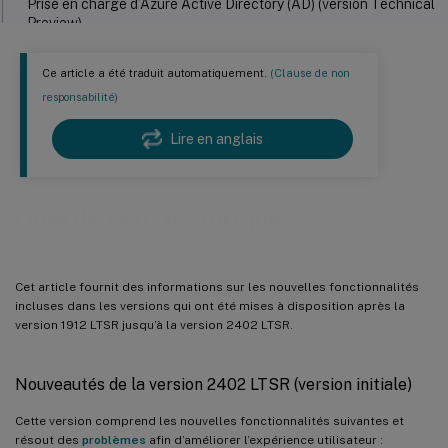
Prise en charge d’Azure Active Directory (AD) (version Technical
Preview)
Nouveautés de la version 2311
Ce article a été traduit automatiquement.
(Clause de non
L’enregistrement audio du son HDX non optimisé est désormais
responsabilité)
disponible pour tous
Le préenregistrement est également disponible pour les
Lire en anglais
sessions d’applications virtuelles
Masquer des applications spécifiques pendant l’enregistrement
d’écran
Quoi de neuf historique
Consentement explicite de l’utilisateur avant l’enregistrement
des sessions
Cet article fournit des informations sur les nouvelles fonctionnalités
Stocker les fichiers d’enregistrement dans Amazon Simple
incluses dans les versions qui ont été mises à disposition après la
Storage Service (Amazon S3)
version 1912 LTSR jusqu’à la version 2402 LTSR.
Possibilité de lire des enregistrements de sessions terminés et
en direct sur Citrix Director
Nouveautés de la version 2402 LTSR (version initiale)
Rapports de réponse réguliers aux événements
Cette version comprend les nouvelles fonctionnalités suivantes et
Possibilité de vérifier le taux de réussite de l’enregistrement
résout des
problèmes
afin d’améliorer l’expérience utilisateur :