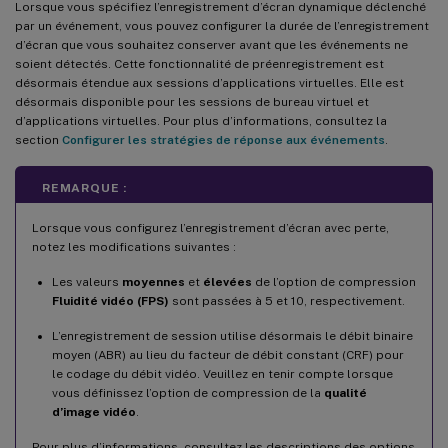
Contrôler les modifications apportées au registre
Lorsque vous spécifiez l’enregistrement d’écran dynamique déclenché
par un événement, vous pouvez configurer la durée de l’enregistrement
Stratégies renommées
d’écran que vous souhaitez conserver avant que les événements ne
soient détectés. Cette fonctionnalité de préenregistrement est
Nouveautés dans la version 2107
désormais étendue aux sessions d’applications virtuelles. Elle est
Enregistrement d’écran dynamique déclenché par un événement
désormais disponible pour les sessions de bureau virtuel et
d’applications virtuelles. Pour plus d’informations, consultez la
section
Configurer les stratégies de réponse aux événements
.
Nouveautés dans la version 2106
Prise en charge de Windows Server 2022
REMARQUE :
Surveiller les transferts de fichiers
Lorsque vous configurez l’enregistrement d’écran avec perte,
Enregistrer les événements uniquement
notez les modifications suivantes :
Nouveautés dans la version 2104
Les valeurs
moyennes
et
élevées
de l’option de compression
Fluidité vidéo (FPS)
sont passées à 5 et 10, respectivement.
Amélioration au niveau de la création et du stockage de fichiers
d’enregistrement
L’enregistrement de session utilise désormais le débit binaire
moyen (ABR) au lieu du facteur de débit constant (CRF) pour
Nouveautés dans la version 2103
le codage du débit vidéo. Veuillez en tenir compte lorsque
Prise en charge du déploiement de la base de données sur AWS
vous définissez l’option de compression de la
qualité
RDS
d’image vidéo
.
Prise en charge des fichiers Azure et de l’équilibrage de charge
Pour plus d’informations, consultez les descriptions des options