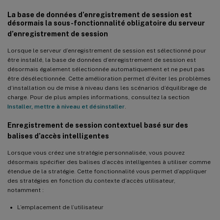
Nouveautés dans la version 2308
La base de données d’enregistrement de session est
Enregistrement audio pour audio HDX non optimisé (Technical
désormais la sous-fonctionnalité obligatoire du serveur
Preview)
d’enregistrement de session
Recherche rapide via l’enregistrement d’écran ICA
Lorsque le serveur d’enregistrement de session est sélectionné pour
être installé, la base de données d’enregistrement de session est
Codec vidéo avec perte renommé Enregistrement d’écran avec
désormais également sélectionnée automatiquement et ne peut pas
perte
être désélectionnée. Cette amélioration permet d’éviter les problèmes
d’installation ou de mise à niveau dans les scénarios d’équilibrage de
Installation de la base de données d’enregistrement de session
charge. Pour de plus amples informations, consultez la section
sur Google Cloud SQL Server
Installer, mettre à niveau et désinstaller
.
Possibilité de fermer les enregistrements actifs dormants ou qui
ne répondent pas
Enregistrement de session contextuel basé sur des
balises d’accès intelligentes
D’autres paramètres sont disponibles pour les commandes
ICLDB ARCHIVE, ICLDB REMOVE et ICLDB DORMANT
Lorsque vous créez une stratégie personnalisée, vous pouvez
désormais spécifier des balises d’accès intelligentes à utiliser comme
Nouveautés dans la version 2305
étendue de la stratégie. Cette fonctionnalité vous permet d’appliquer
Prise en charge de la base de données Azure SQL
des stratégies en fonction du contexte d’accès utilisateur,
notamment :
Prise en charge du partage d’enregistrements sous forme de
liens illimités
L’emplacement de l’utilisateur