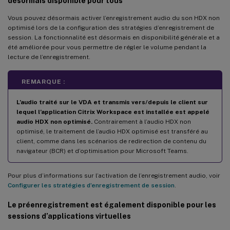
désormais disponible pour tous
Surveillance des événements de fenêtre contextuelle
Réponses configurables pour des types d’événements
Vous pouvez désormais activer l’enregistrement audio du son HDX non
supplémentaires
optimisé lors de la configuration des stratégies d’enregistrement de
session. La fonctionnalité est désormais en disponibilité générale et a
Durée configurable pour l’enregistrement d’écran avant la
été améliorée pour vous permettre de régler le volume pendant la
détection d’un événement de session
lecture de l’enregistrement.
Nouveautés dans la version 2201
REMARQUE :
Nouveautés dans la version 2112
Intégration à Citrix Analytics for Security
L’audio traité sur le VDA et transmis vers/depuis le client sur
lequel l’application Citrix Workspace est installée est appelé
Portée étendue de la détection d’événements
audio HDX non optimisé.
Contrairement à l’audio HDX non
optimisé, le traitement de l’audio HDX optimisé est transféré au
Superposition de données
client, comme dans les scénarios de redirection de contenu du
navigateur (BCR) et d’optimisation pour Microsoft Teams.
Nouveautés dans la version 2110
Nouveautés dans la version 2109
Pour plus d’informations sur l’activation de l’enregistrement audio, voir
Configurer les stratégies d’enregistrement de session
.
Prise en charge de Windows 11
Prise en charge de la visualisation des données d’événements
Le préenregistrement est également disponible pour les
sessions d’applications virtuelles