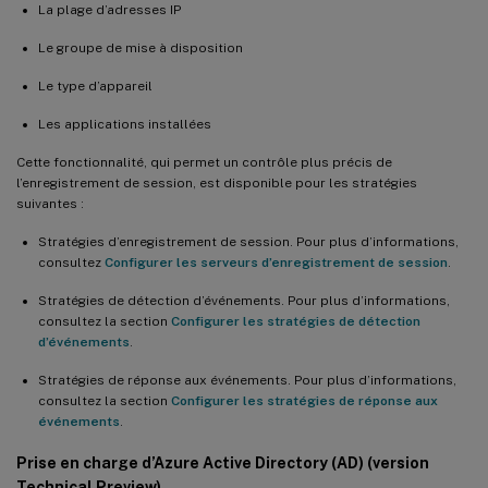
Configurer la durée des enregistrements de session afin de
La plage d’adresses IP
bloquer la divulgation d’informations sensibles
Le groupe de mise à disposition
Filtres avancés disponibles pour les commandes ICLDB
ARCHIVE et ICLDB REMOVE
Le type d’appareil
Prise en charge des alertes par e-mail dans la langue de votre
Les applications installées
choix
Cette fonctionnalité, qui permet un contrôle plus précis de
Nouveautés de la version 2303
l’enregistrement de session, est disponible pour les stratégies
Enregistrement compressé
suivantes :
Adapter la résolution d’image pour un codec vidéo avec perte
Stratégies d’enregistrement de session. Pour plus d’informations,
consultez
Configurer les serveurs d’enregistrement de session
.
Notification améliorée pour les actions de réponse aux
Stratégies de détection d’événements. Pour plus d’informations,
événements
consultez la section
Configurer les stratégies de détection
d’événements
.
Google Analytics désactivé par défaut pour les clients de l’UE
Stratégies de réponse aux événements. Pour plus d’informations,
consultez la section
Configurer les stratégies de réponse aux
Paramètres facultatifs supplémentaires pour les commandes
événements
.
ICLDB
Prise en charge d’Azure Active Directory (AD) (version
Nouveautés dans la version 2212
Technical Preview)