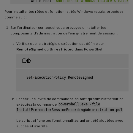
       Write
-
Host 
"Addition of Windows feature $featuren
{
}
AddFeatures
(
'Web-Lgcy-Mgmt-Console'
)
 #
IIS
6
 Manag
Pour installer les rôles et fonctionnalités Windows requis, procédez
}
   # Start to install Windows feature

comme suit :
   $system
=
 gwmi win32_operatingSystem 
|
 select name

AddFeatures
(
'MSMQ-HTTP-Support'
)
 #
MSMQ
HTTP
 Support

Sur l’ordinateur sur lequel vous prévoyez d’installer les
AddFeatures
(
'web-websockets'
)
 #
IIS
 Web Sockets

if
(
-
not
(
(
$system 
-
Like 
'*Microsoft Windows Server 2
composants d’administration de l’enregistrement de session :
AddFeatures
(
'NET-WCF-HTTP-Activation45'
)
 #http activat
{
AddFeatures
(
'Web-IP-Security'
)
#
IIS
-
IPSecurity

       Write
Vérifiez que la stratégie d’exécution est définie sur
-
Host
(
"This is not a supported platform.   I
       Exit

RemoteSigned
ou
Unrestricted
dans PowerShell.
}
if
(
$system 
-
Like 
'*Microsoft Windows Server*'
)
{
       Import
-
Module ServerManager

  Set
-
ExecutionPolicy RemoteSigned

AddFeatures
(
'MSMQ'
)
 #Message Queuing

AddFeatures
(
'MSMQ-HTTP-Support'
)
#
MSMQ
HTTP
 Support
}
else
Lancez une invite de commandes en tant qu’administrateur et
{
exécutez la commande
powershell.exe -file
try
InstallPrereqsforSessionRecordingAdministration.ps1
.
{
           dism 
/
online 
/
enable
-
feature 
/
featurename
:
MSM
Le script affiche les fonctionnalités qui ont été ajoutées avec
}
succès et s’arrête.
catch