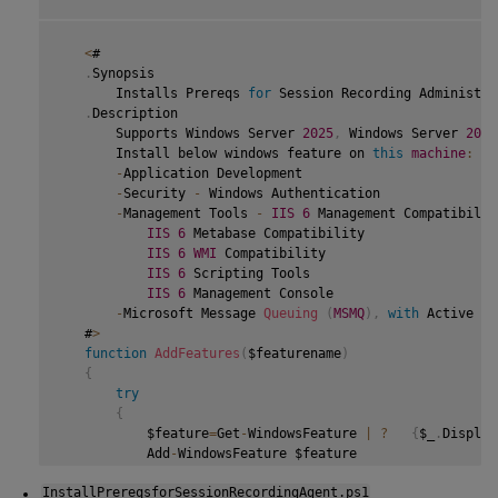
<
#

.
Synopsis

       Installs Prereqs 
for
 Session Recording Administrat
.
Description

       Supports Windows Server 
2025
,
 Windows Server 
2022
       Install below windows feature on 
this
machine
:
-
Application Development

-
Security 
-
 Windows Authentication

-
Management Tools 
-
IIS
6
 Management Compatibility
IIS
6
 Metabase Compatibility

IIS
6
WMI
 Compatibility

IIS
6
 Scripting Tools

IIS
6
 Management Console

-
Microsoft Message 
Queuing
(
MSMQ
)
,
with
 Active Di
   #
>
function
AddFeatures
(
$featurename
)
{
try
{
           $feature
=
Get
-
WindowsFeature 
|
?
{
$_
.
Display
           Add
-
WindowsFeature $feature

}
InstallPrereqsforSessionRecordingAgent.ps1
catch