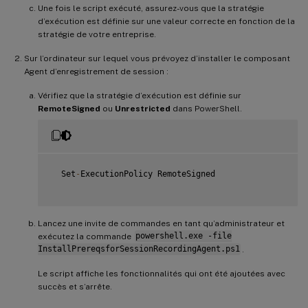
{
Une fois le script exécuté, assurez-vous que la stratégie
           Write
-
Host 
"Addition of Windows feature MSMQ 
d’exécution est définie sur une valeur correcte en fonction de la
           Exit 
1
stratégie de votre entreprise.
}
       write
-
Host 
"Addition of Windows feature MSMQ HTTP
Sur l’ordinateur sur lequel vous prévoyez d’installer le composant
}
Agent d’enregistrement de session :
Vérifiez que la stratégie d’exécution est définie sur
RemoteSigned
ou
Unrestricted
dans PowerShell.
  Set
-
ExecutionPolicy RemoteSigned

Lancez une invite de commandes en tant qu’administrateur et
exécutez la commande
powershell.exe -file
InstallPrereqsforSessionRecordingAgent.ps1
.
Le script affiche les fonctionnalités qui ont été ajoutées avec
succès et s’arrête.