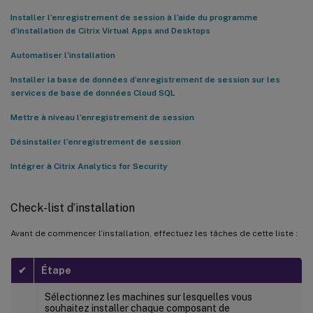
Installer l’enregistrement de session à l’aide du programme
Afficher les déploiements connectés
d’installation de Citrix Virtual Apps and Desktops
Afficher les événements reçus
Automatiser l’installation
Ajouter des serveurs d’enregistrement de session
Installer la base de données d’enregistrement de session sur les
Supprimer les serveurs d’enregistrement de session
services de base de données Cloud SQL
Activer ou désactiver le traitement des données sur la source de
Mettre à niveau l’enregistrement de session
données
Désinstaller l’enregistrement de session
Le serveur d’enregistrement de session configuré ne parvient
pas à se connecter
Intégrer à Citrix Analytics for Security
Check-list d’installation
Avant de commencer l’installation, effectuez les tâches de cette liste :
✔
Étape
Sélectionnez les machines sur lesquelles vous
souhaitez installer chaque composant de