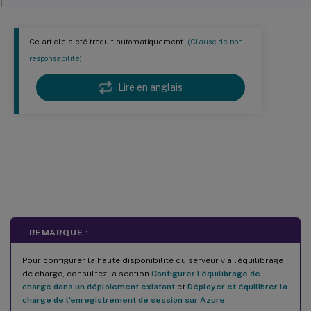
Installer l’agent d’enregistrement de session
Ce article a été traduit automatiquement.
(Clause de non
Installer le lecteur d’enregistrement de session
responsabilité)
Sélectionner la solution de mise en file d’attente des messages
Lire en anglais
MSMQ
File d’attente des messages d’enregistrement de session
Automatiser l’installation
Installer, mettre à niveau et
Automatiser l’installation des composants d’administration de
l’enregistrement de session
désinstaller
Automatiser l’installation du lecteur et du lecteur Web
d’enregistrement de session
Mettre à niveau l’enregistrement de session
REMARQUE :
Configuration requise, préparation et limites
Pour configurer la haute disponibilité du serveur via l’équilibrage
Séquence de mise à niveau
de charge, consultez la section
Configurer l’équilibrage de
charge dans un déploiement existant
et
Déployer et équilibrer la
Installer la base de données d’enregistrement de session sur les services de base de
charge de l’enregistrement de session sur Azure
.
données Cloud SQL