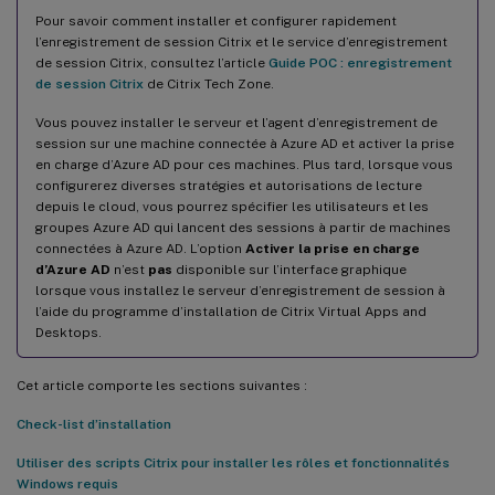
Pour savoir comment installer et configurer rapidement
Installation de la base de données d’enregistrement de session
l’enregistrement de session Citrix et le service d’enregistrement
sur la base de données Azure SQL
de session Citrix, consultez l’article
Guide POC : enregistrement
Installer la base de données d’enregistrement de session sur
de session Citrix
de Citrix Tech Zone.
Azure SQL Managed Instance ou sur AWS RDS
Vous pouvez installer le serveur et l’agent d’enregistrement de
Migrer une base de données locale vers Cloud SQL Managed
session sur une machine connectée à Azure AD et activer la prise
Instance
en charge d’Azure AD pour ces machines. Plus tard, lorsque vous
configurerez diverses stratégies et autorisations de lecture
Migrer une base de données de production depuis Azure SQL
depuis le cloud, vous pourrez spécifier les utilisateurs et les
Managed Instance vers une base de données locale
groupes Azure AD qui lancent des sessions à partir de machines
Installer la base de données d’enregistrement de session sur
connectées à Azure AD. L’option
Activer la prise en charge
SQL Server sur des machines virtuelles Azure
d’Azure AD
n’est
pas
disponible sur l’interface graphique
lorsque vous installez le serveur d’enregistrement de session à
Installer la base de données d’enregistrement de session sur
l’aide du programme d’installation de Citrix Virtual Apps and
Google Cloud SQL Server
Desktops.
Désinstaller l’enregistrement de session
Cet article comporte les sections suivantes :
Intégrer à Citrix Analytics for Security
Check-list d’installation
Logiciels requis
Utiliser des scripts Citrix pour installer les rôles et fonctionnalités
Connecter votre serveur d’enregistrement de session à Citrix
Windows requis
Analytics for Security