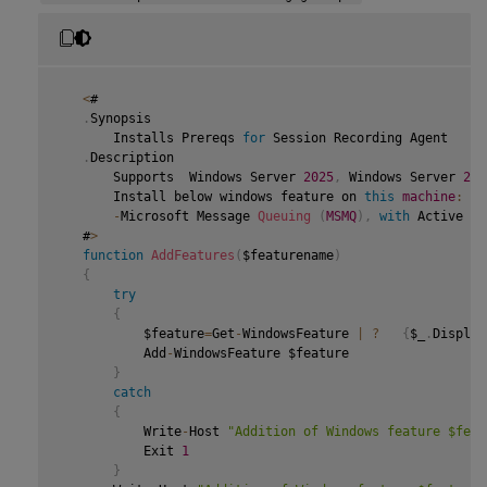
{
           Write
-
Host 
"Addition of Windows feature $feat
           Exit 
1
}
       Write
-
Host 
"Addition of Windows feature $featuren
<
#

}
.
Synopsis

       Installs Prereqs 
for
 Session Recording Agent

   $system
=
 gwmi win32_operatingSystem 
|
 select name

.
Description

       Supports  Windows Server 
2025
,
 Windows Server 
202
if
(
-
not
(
(
$system 
-
Like 
'*Microsoft Windows Server 2
       Install below windows feature on 
this
machine
:
{
-
Microsoft Message 
Queuing
(
MSMQ
)
,
with
 Active Di
       Write
-
Host
(
"This is not a supported server platfo
   #
>
       Exit

function
AddFeatures
(
$featurename
)
}
{
try
   # Start to install Windows feature

{
   Import
-
Module ServerManager

           $feature
=
Get
-
WindowsFeature 
|
?
{
$_
.
Display
           Add
-
WindowsFeature $feature

AddFeatures
(
'Web-Asp-Net45'
)
 #
ASP
.
NET
4.5
}
AddFeatures
(
'Web-Mgmt-Console'
)
 #
IIS
 Management Consol
catch
AddFeatures
(
'Web-Windows-Auth'
)
 # Windows Authenticati
{
AddFeatures
(
'Web-Metabase'
)
 #
IIS
6
 Metabase Compatibi
           Write
-
Host 
"Addition of Windows feature $feat
AddFeatures
(
'Web-WMI'
)
 #
IIS
6
WMI
 Compatibility

           Exit 
1
AddFeatures
(
'Web-Lgcy-Scripting'
)
#
IIS
6
 Scripting Tool
}
if
(
(
$system 
-
Like 
'*Microsoft Windows Server 2022*'
)