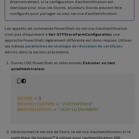
Alternativement, si la configuration d’authentification est
identique pour tous les Stores, plusieurs Stores peuvent être
configurés pour partager un seul service d’authentification.
Les applets de commande PowerShell du service d’authentification
n’ont pas d’équivalent à
Set-STFStoreFarmConfiguration
, une
approche PowerShell légèrement différente est donc requise. Utilisez
les mêmes
paramètres de stratégie de révocation de certificats
décrits dans la section précédente.
Ouvrez l’ISE PowerShell et sélectionnez
Exécuter en tant
qu’administrateur
.
$SiteID
=
1
$StoreVirtualPath
=
"/Citrix/Store"
$AuthVirtualPath
=
"/Citrix/StoreAuth"
Sélectionnez le service de Store, le service d’authentification et le
™
contrôleur de livraison
à utiliser pour l’authentification XML.