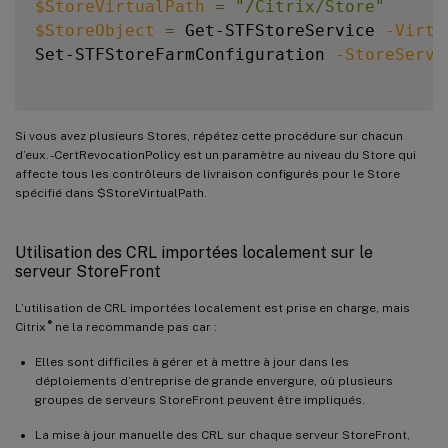
$StoreVirtualPath
=
"/Citrix/Store"
$StoreObject
=
 Get-STFStoreService 
-Virtu
Set-STFStoreFarmConfiguration 
-StoreServi
Si vous avez plusieurs Stores, répétez cette procédure sur chacun
d’eux. -CertRevocationPolicy est un paramètre au niveau du Store qui
affecte tous les contrôleurs de livraison configurés pour le Store
spécifié dans $StoreVirtualPath.
Utilisation des CRL importées localement sur le
serveur StoreFront
L’utilisation de CRL importées localement est prise en charge, mais
®
Citrix
ne la recommande pas car :
Elles sont difficiles à gérer et à mettre à jour dans les
déploiements d’entreprise de grande envergure, où plusieurs
groupes de serveurs StoreFront peuvent être impliqués.
La mise à jour manuelle des CRL sur chaque serveur StoreFront,