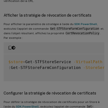
vérification de la CRL.
Afficher la stratégie de révocation de certificats
Pour afficher le paramètre de stratégie à l’aide du
SDK PowerShell
,
exécutez l’applet de commande
Get-STFStoreFarmConfiguration
et,
dans l’objet résultant, affichez la propriété
CertRevocationPolicy
.
Par exemple :
$store
=
Get-STFStoreService 
-VirtualPath
'
(
Get-STFStoreFarmConfiguration 
-StoreServ
Configurer la stratégie de révocation de certificats
Pour définir la stratégie de révocation de certificats pour un Store à
l’aide du
SDK PowerShell
, exécutez l’applet de commande
Set-