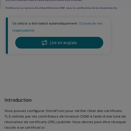
Configurer un service d’authentification XML pour la vérification de la révocation de
certificats
Erreurs attendues dans l’Observateur d’événements Windows
Ce article a été traduit automatiquement.
(Clause de non
responsabilité)
Lire en anglais
Vérification de la liste de révocation
de certificats (CRL)
Introduction
Vous pouvez configurer StoreFront pour vérifier l’état des certificats
TLS utilisés par les contrôleurs de livraison CVAD à l’aide d’une liste de
révocation de certificats (CRL) publiée. Vous devrez peut-être révoquer
l’accès à un certificat si :