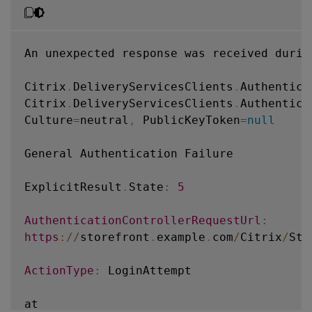
An unexpected response was received durin
Citrix
.
DeliveryServicesClients
.
Authentica
Citrix
.
DeliveryServicesClients
.
Authentica
Culture
=
neutral
,
 PublicKeyToken
=
null
General Authentication Failure

ExplicitResult
.
State
:
5
AuthenticationControllerRequestUrl
:
https
:
/
/
storefront
.
example
.
com
/
Citrix
/
Sto
ActionType
:
 LoginAttempt

at
