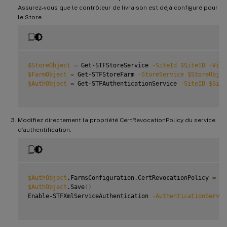
Assurez-vous que le contrôleur de livraison est déjà configuré pour
le Store.
$StoreObject
=
 Get-STFStoreService 
-SiteId
$SiteID
-Virt
$FarmObject
=
 Get-STFStoreFarm 
-StoreService
$StoreObjec
$AuthObject
=
 Get-STFAuthenticationService 
-SiteID
$Site
Modifiez directement la propriété CertRevocationPolicy du service
d’authentification.
$AuthObject
.FarmsConfiguration.CertRevocationPolicy 
=
"F
$AuthObject
.Save
(
)
Enable-STFXmlServiceAuthentication 
-AuthenticationServic