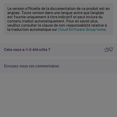
Citrix
.
Web
.
AuthControllers
.
Controllers
.
Ex
La version officielle de la documentation de ce produit est en
type
,
 Dictionary`
2
 postParams
)
anglais. Toute version dans une langue autre que l’anglais
est fournie uniquement à titre indicatif et peut inclure du
contenu traduit automatiquement. Pour en savoir plus,
veuillez consulter la clause de non-responsabilité relative à
la traduction automatique sur
Cloud Software Group home
.
Cela vous a-t-il été utile ?
Envoyez-nous vos commentaires