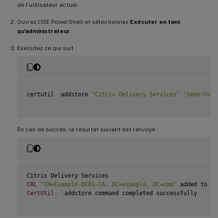
de l’utilisateur actuel.
Ouvrez l’ISE PowerShell et sélectionnez
Exécuter en tant
qu’administrateur
.
Exécutez ce qui suit :
certutil 
-
addstore 
"Citrix Delivery Services"
"$env:User
En cas de succès, le résultat suivant est renvoyé :
CRL
"CN=Example-DC01-CA, DC=example, DC=com"
 added to st
CertUtil
:
-
addstore command completed successfully
.