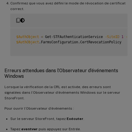
Confirmez que vous avez défini le mode de révocation de certificat
correct.
$AuthObject
=
 Get-STFAuthenticationService 
-SiteID
1
-Vi
$AuthObject
.FarmsConfiguration.CertRevocationPolicy

Erreurs attendues dans l’Observateur d’événements
Windows
Lorsque la vérification de la CRL est activée, des erreurs sont
signalées dans l’Observateur d’événements Windows sur le serveur
StoreFront.
Pour ouvrir l’Observateur d’événements :
Sur le serveur StoreFront, tapez
Exécuter
.
Tapez
eventvwr
puis appuyez sur Entrée.