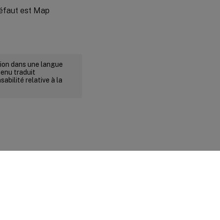
 défaut est Map
rsion dans une langue
tenu traduit
abilité relative à la
ité et conditions légales
|
Préférences de cookies
|
docs.cloud.com
© 1999-
2026
Cloud Software Group, Inc. All rights reserved.