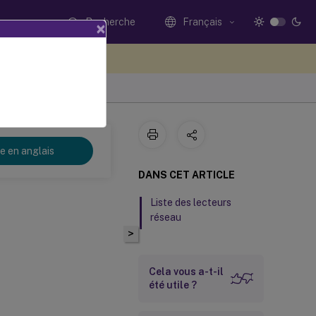
Recherche
Français
×
ez votre avis ici
3
re en anglais
DANS CET ARTICLE
Liste des lecteurs
réseau
>
Cela vous a-t-il
été utile ?