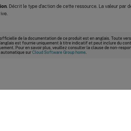
ion
. Décrit le type d’action de cette ressource. La valeur par
ive.
 officielle de la documentation de ce produit est en anglais. Toute ve
’anglais est fournie uniquement à titre indicatif et peut inclure du con
ement. Pour en savoir plus, veuillez consulter la clause de non-respons
 automatique sur
Cloud Software Group home
.
ires sur le site
|
Vos préférences de confidentialité
|
Confidential