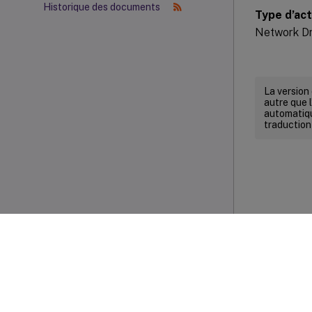
Historique des documents
Type d’act
Network Dr
La version
autre que l
automatiqu
traduction
Commenta