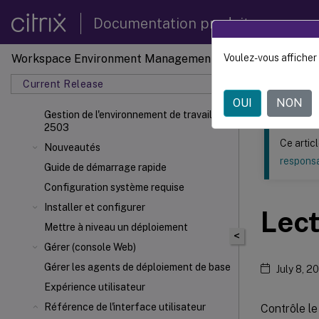
Documentation produit
Workspace Environment Management
Voulez-vous afficher 
Ce contenu a 
Current Release
Gestion
OUI
NON
Gestion de l'environnement de travail
2503
Ce artic
Nouveautés
responsa
Guide de démarrage rapide
Configuration système requise
Installer et configurer
Lect
Mettre à niveau un déploiement
<
Gérer (console Web)
Gérer les agents de déploiement de base
July 8, 2
Expérience utilisateur
Référence de l'interface utilisateur
Contrôle l