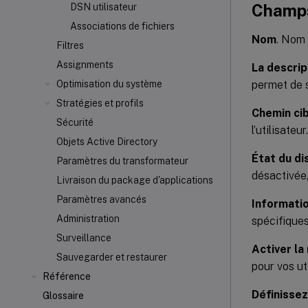
Champs
DSN utilisateur
Associations de fichiers
Nom
. Nom 
Filtres
Assignments
La descrip
permet de s
Optimisation du système
Stratégies et profils
Chemin ci
Sécurité
l’utilisateur.
Objets Active Directory
État du di
Paramètres du transformateur
désactivée,
Livraison du package d'applications
Paramètres avancés
Informatio
Administration
spécifique
Surveillance
Activer la
Sauvegarder et restaurer
pour vos ut
Référence
Définisse
Glossaire