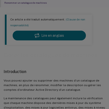
Renommer un catalogue de machines
Déplacer un catalogue de machines vers une autre zone
Supprimer un catalogue de machines
Ce article a été traduit automatiquement.
(Clause de non
Gérer les comptes d’ordinateur Active Directory dans un catalogue de machines
responsabilité)
Mettre à jour un catalogue de machines
Lire en anglais
Mettre à niveau un catalogue de machines ou annuler une mise à niveau
Dépannage
Gérer les catalogues de machines
Introduction
Vous pouvez ajouter ou supprimer des machines d’un catalogue de
machines, en plus de renommer, modifier la description ou gérer les
comptes d’ordinateur Active Directory d’un catalogue.
La maintenance des catalogues peut également inclure la vérification
que chaque machine dispose des dernières mises à jour du système
d’exploitation, des mises à jour logicielles antivirus, des mises à niveau