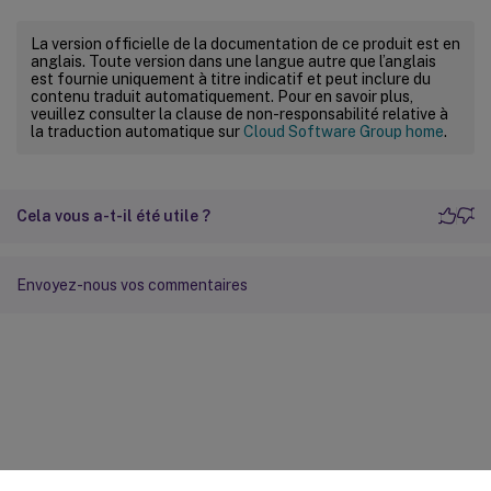
La version officielle de la documentation de ce produit est en
anglais. Toute version dans une langue autre que l’anglais
est fournie uniquement à titre indicatif et peut inclure du
contenu traduit automatiquement. Pour en savoir plus,
veuillez consulter la clause de non-responsabilité relative à
la traduction automatique sur
Cloud Software Group home
.
Cela vous a-t-il été utile ?
Envoyez-nous vos commentaires