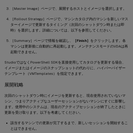
［Master Image］ページで、展開するホストとイメージを選択します。
［Rollout Strategy］ページで、マシンカタログ内のマシンを新しいマス
ターイメージで更新するタイミング（次回のシャットダウン時または即
時）を選択します。詳細については、以下を参照してください。
［Summary］ページで情報を確認し、
［Finish］
をクリックします。各
マシンは更新後に自動的に再起動します。メンテナンスモードのVDAは再
起動できません。
StudioではなくPowerShell SDKを直接使用してカタログを更新する場合、
イメージまたはイメージのスナップショットの代わりに、ハイパーバイザー
テンプレート（VMTemplates）を指定できます。
展開戦略
次回のシャットダウン時にイメージを更新すると、現在使用されていないマ
シン、つまりアクティブなユーザーセッションがないマシンにすぐに影響し
ます。使用中のシステムは、現在のアクティブセッションが終了したときに
更新を受け取ります。以下を考慮してください。
該当するマシンでの更新が完了するまで、新しいセッションを開始するこ
とはできません。