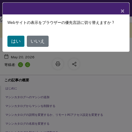
製品ドキュメン
JA
×
ト
XenAppおよびXenDesktop
XenAppおよびXenDesktop 7.15 LTSR
Webサイトの表示をブラウザーの優先言語に切り替えますか ?
マシンカタログの管理
このコンテンツは動的に機械
フィードバックを提供する
翻訳されています。
はい
いいえ
May 20, 2026
C
C
寄稿者:
この記事の概要
はじめに
マシンカタログへのマシンの追加
マシンカタログからマシンを削除する
マシンカタログの説明を変更するか、リモートPCアクセス設定を変更する
マシンカタログの名前を変更する