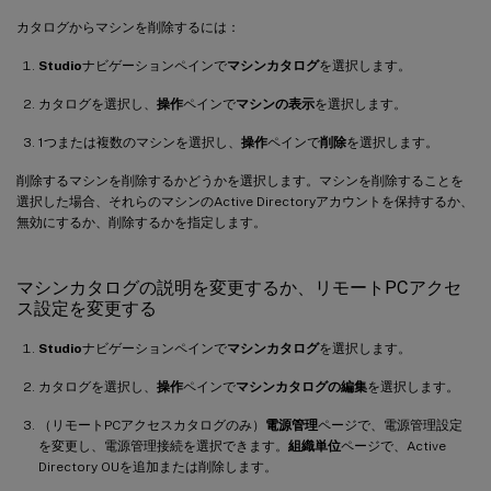
カタログからマシンを削除するには：
Studio
ナビゲーションペインで
マシンカタログ
を選択します。
カタログを選択し、
操作
ペインで
マシンの表示
を選択します。
1つまたは複数のマシンを選択し、
操作
ペインで
削除
を選択します。
削除するマシンを削除するかどうかを選択します。マシンを削除することを
選択した場合、それらのマシンのActive Directoryアカウントを保持するか、
無効にするか、削除するかを指定します。
マシンカタログの説明を変更するか、リモートPCアクセ
ス設定を変更する
Studio
ナビゲーションペインで
マシンカタログ
を選択します。
カタログを選択し、
操作
ペインで
マシンカタログの編集
を選択します。
（リモートPCアクセスカタログのみ）
電源管理
ページで、電源管理設定
を変更し、電源管理接続を選択できます。
組織単位
ページで、Active
Directory OUを追加または削除します。