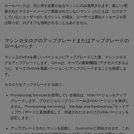
ロールバックは、元に戻す必要があるマシンにのみ適用されます。新しい/更
新されたマスターイメージで更新されていないマシン（たとえば、ログオフ
していないユーザーがいるマシン）の場合、ユーザーは通知メッセージを受
け取らず、ログオフを強制されることもありません。
マシンカタログのアップグレードまたはアップグレードの
ロールバック
マシン上のVDAを新しいバージョンにアップグレードした後、マシンカタロ
グをアップグレードします。Citrixは、すべての最新機能にアクセスできるよ
うに、すべてのVDAを最新バージョンにアップグレードすることを推奨しま
す。
カタログをアップグレードする前に：
Provisioning Servicesを使用している場合は、VDAバージョンをアップ
グレードします。プロビジョニングコンソールはVDAバージョンを保持し
®
ません。Provisioning Servicesは、XenApp and XenDesktop
セットア
ップウィザードと直接通信して、作成されたカタログのVDAバージョンを
設定します。
アップグレードされたマシンを起動し、Controllerに登録させます。これ
により、Studioはカタログ内のマシンがアップグレードを必要としてい