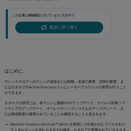
マシンカタログを別のゾーンに移動する
マシンカタログを削除する
この記事は機械翻訳されています.
免責事項
マシンカタログ内のActive Directoryコンピューターアカウントを管理する
マシンカタログを更新する
英語に切り替え
マシンカタログのアップグレードまたはアップグレードのロールバック
トラブルシューティング
マシンカタログの管理
はじめに
マシンカタログへのマシンの追加または削除、名前の変更、説明の変更、ま
たはカタログのActive Directoryコンピューターアカウントの管理を行うこと
ができます。
カタログの保守には、各マシンに最新のOSアップデート、ウイルス対策ソフ
トウェアのアップデート、オペレーティングシステムのアップグレード、ま
たは構成変更が適用されていることを確認することも含まれます。
™
Machine Creation Services
(MCS) を使用して作成されたプールされた
ランダムマシンを含むカタログの場合、カタログで使用されているマスタ