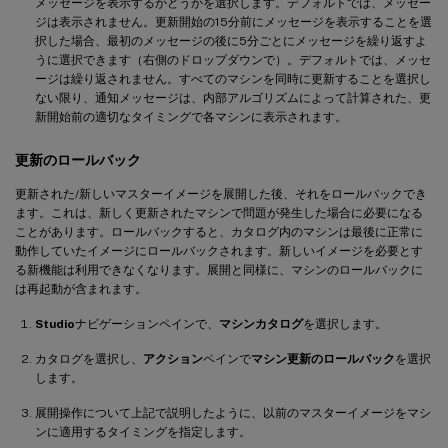
メッセージを表示するかどうかを選択します。デフォルトでは、メッセー
ジは表示されません。更新開始の15分前にメッセージを表示することを選
択した場合、最初のメッセージの後に5分ごとにメッセージを繰り返すよ
うに選択できます（右側のドロップダウンで）。デフォルトでは、メッセ
ージは繰り返されません。すべてのマシンを同時に更新することを選択し
ない限り、通知メッセージは、内部アルゴリズムによって計算された、更
新開始前の適切なタイミングで各マシンに表示されます。
更新のロールバック
更新された/新しいマスターイメージを展開した後、それをロールバックでき
ます。これは、新しく更新されたマシンで問題が発生した場合に必要になる
ことがあります。ロールバックすると、カタログ内のマシンは最後に正常に
動作していたイメージにロールバックされます。新しいイメージを必要とす
る新機能は利用できなくなります。展開と同様に、マシンのロールバックに
は再起動が含まれます。
Studio
ナビゲーションペインで、
マシンカタログ
を選択します。
カタログを選択し、
アクション
ペインで
マシン更新のロールバック
を選択
します。
展開操作について上記で説明したように、以前のマスターイメージをマシ
ンに適用するタイミングを指定します。