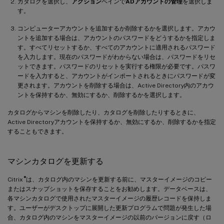
カタログを選択し、
アクション
ペインで
ADアカウントの管理
を選択しま
す。
コンピューターアカウントを追加するか削除するかを選択します。アカウ
ントを追加する場合は、アカウントのパスワードをどうするかを指定しま
す。すべてリセットするか、すべてのアカウントに適用されるパスワード
を入力します。現在のパスワードがわからない場合は、パスワードをリセ
ットできます。パスワードのリセットを実行する権限が必要です。パスワ
ードを入力すると、アカウントがインポートされるときにパスワードが変
更されます。アカウントを削除する場合は、Active Directory内のアカウ
ントを保持するか、無効にするか、削除するかを選択します。
カタログからマシンを削除したり、カタログを削除したりするときに、
Active Directoryアカウントを保持するか、無効にするか、削除するかを指定
することもできます。
マシンカタログを更新する
®
Citrix
は、カタログ内のマシンを更新する前に、マスターイメージのコピー
またはスナップショットを保存することをお勧めします。データベースは、
各マシンカタログで使用されたマスターイメージの履歴レコードを保持しま
す。ユーザーがデスクトップに展開した更新プログラムで問題が発生した場
合、カタログ内のマシンをマスターイメージの以前のバージョンに戻す（ロ