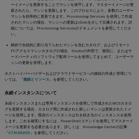
ーイメージを更新することでマシンを保守します。マスターイメージが更
新されたら、マシンを更新します。このプロセスにより、多数のユーザー
マシンを効率的に更新できます。Provisioning Services を使用して作成
されたマシンの場合、マシンへの更新はvDiskを介して伝播されます。詳
細については、Provisioning Servicesのドキュメントを参照してくださ
い。
静的で永続的に割り当てられたマシンを含むカタログ、およびリモート
PCアクセスマシンカタログの場合、Studioの外部で、個別に、またはサ
ードパーティのソフトウェア配布ツールを使用してまとめて、ユーザーマ
シンの更新を管理します。
ホストハイパーバイザーおよびクラウドサービスへの接続の作成と管理につ
いては、「
接続とリソース
」を参照してください。
永続インスタンスについて
永続インスタンスまたは専用インスタンスを使用して作成されたMCSカタロ
グを更新する場合、カタログ用に作成された新しいマシンは更新されたイメ
ージを使用します。既存のインスタンスは引き続き元のインスタンスを使用
します。これを確実にするには、PowerShellコマンドを使用してマスターイ
メージを更新する必要があります。詳しくは、Knowledge Centerの記事
「
CTX129205
」を参照してください。