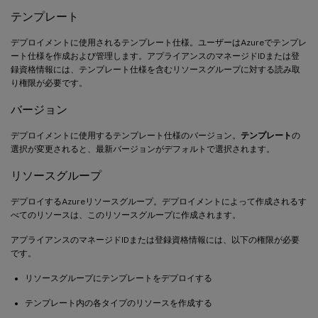
テンプレート
デプロイメントに使用されるテンプレート仕様。ユーザーはAzureでテンプレ
ート仕様を作成および管理します。アプライアンスのマネージドIDまたは登
録資格情報には、テンプレート仕様を含むリソースグループに対する読み取
り権限が必要です。
バージョン
デプロイメントに使用するテンプレート仕様のバージョン。
テンプレート
の
選択が変更されると、最新バージョンがデフォルトで選択されます。
リソースグループ
デプロイするAzureリソースグループ。デプロイメントによって作成されるす
べてのリソースは、このリソースグループに作成されます。
アプライアンスのマネージドIDまたは登録資格情報には、以下の権限が必要
です。
リソースグループにテンプレートをデプロイする
テンプレート内の各タイプのリソースを作成する