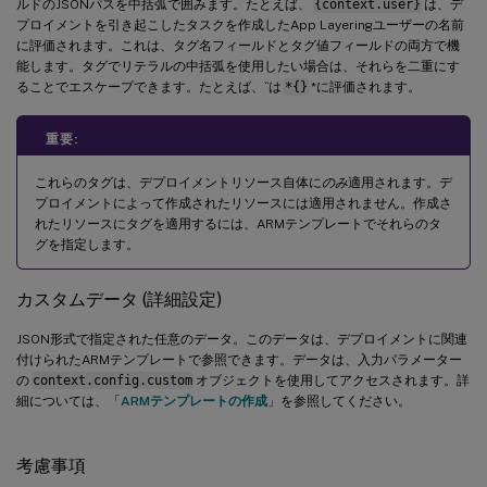
ルドのJSONパスを中括弧で囲みます。たとえば、
{context.user}
は、デ
プロイメントを引き起こしたタスクを作成したApp Layeringユーザーの名前
に評価されます。これは、タグ名フィールドとタグ値フィールドの両方で機
能します。タグでリテラルの中括弧を使用したい場合は、それらを二重にす
ることでエスケープできます。たとえば、``は
*{}
*に評価されます。
重要:
これらのタグは、デプロイメントリソース自体に
のみ
適用されます。デ
プロイメントによって作成されたリソースには適用されません。作成さ
れたリソースにタグを適用するには、ARMテンプレートでそれらのタ
グを指定します。
カスタムデータ (詳細設定)
JSON形式で指定された任意のデータ。このデータは、デプロイメントに関連
付けられたARMテンプレートで参照できます。データは、入力パラメーター
の
context.config.custom
オブジェクトを使用してアクセスされます。詳
細については、「
ARMテンプレートの作成
」を参照してください。
考慮事項