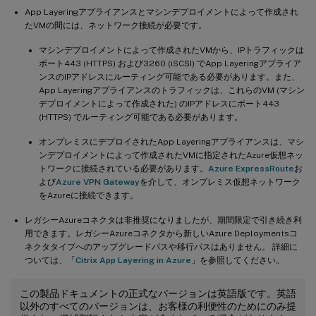
App Layeringアプライアンスとマシンデプロイメントによって作成され
たVMの間には、ネットワーク接続が必要です。
マシンデプロイメントによって作成されたVMから、IPトラフィックは
ポート443 (HTTPS) および3260 (iSCSI) でApp Layeringアプライア
ンスのIPアドレスにルーティング可能である必要があります。また、
App Layeringアプライアンスのトラフィックは、これらのVM (マシン
デプロイメントによって作成された) のIPアドレスにポート443
(HTTPS) でルーティング可能である必要があります。
オンプレミスにデプロイされたApp Layeringアプライアンスは、マシ
ンデプロイメントによって作成されたVMに指定されたAzure仮想ネッ
トワークに接続されている必要があります。
Azure ExpressRoute
お
よび
Azure VPN Gateway
を介して、オンプレミス仮想ネットワーク
をAzureに接続できます。
レガシーAzureコネクタは非推奨になりましたが、期間限定で引き続き利
用できます。レガシーAzureコネクタから新しいAzure Deploymentsコ
ネクタタイプへのアップグレードパスや移行パスはありません。 詳細に
ついては、「
Citrix App Layering in Azure
」を参照してください。
この製品ドキュメントの正式なバージョンは英語版です。英語
以外のすべてのバージョンは、お客様の利便性のためにのみ提