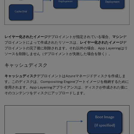
レイヤー化されたイメージ
デプロイメントが指定されている場合、
マシン
デ
プロイメントによって作成されたリソースは、
レイヤー化されたイメージ
デ
プロイメントの完了後に削除されます。それ以外の場合、App Layeringはリ
ソースを削除しません（デプロイメントが失敗した場合を除く）。
キャッシュディスク
キャッシュディスク
デプロイメントはAzureマネージドディスクを作成しま
す。このディスクは、Compositing Engineブートイメージを格納するために
使用されます。App Layeringアプライアンスは、ディスクが作成された後に
そのコンテンツをディスクにアップロードします。