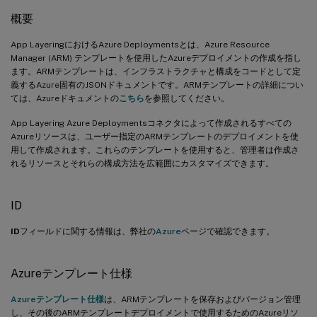
概要
App LayeringにおけるAzure Deploymentsとは、Azure Resource
Manager (ARM) テンプレートを使用したAzureデプロイメントの作成を指し
ます。ARMテンプレートは、インフラストラクチャと構成をコードとして定
義するAzure固有のJSONドキュメントです。ARMテンプレートの詳細につい
ては、Azureドキュメントの
こちら
を参照してください。
App Layering Azure Deploymentsコネクタによって作成されるすべての
Azureリソースは、ユーザー指定のARMテンプレートのデプロイメントを使
用して作成されます。これらのテンプレートを使用すると、管理者は作成さ
れるリソースとそれらの構成方法を広範囲にカスタマイズできます。
ID
ID
フィールドに関する情報は、弊社の
Azure
ページで確認できます。
Azureテンプレート仕様
Azureテンプレート仕様
は、ARMテンプレートを保存およびバージョン管理
し、その後のARMテンプレートデプロイメントで使用するためのAzureリソ