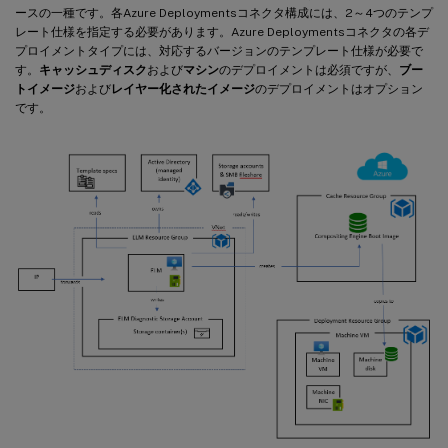
ースの一種です。各Azure Deploymentsコネクタ構成には、2～4つのテンプ
レート仕様を指定する必要があります。Azure Deploymentsコネクタの各デ
プロイメントタイプには、対応するバージョンのテンプレート仕様が必要で
す。
キャッシュディスク
および
マシン
のデプロイメントは必須ですが、
ブー
トイメージ
および
レイヤー化されたイメージ
のデプロイメントはオプション
です。