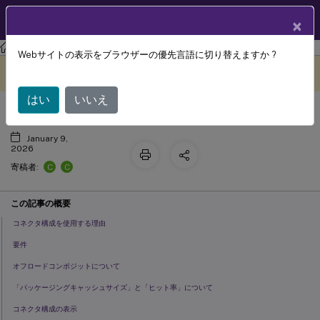
製品ドキュメン
JA
×
ト
Citrix App Layering
アプリケーションレイヤリング
Webサイトの表示をブラウザーの優先言語に切り替えますか ?
コネクタ構成
このコンテンツは動的に機械
フィードバックを提供する
翻訳されています。
はい
いいえ
January 9,
2026
C
C
寄稿者:
この記事の概要
コネクタ構成を使用する理由
要件
オフロードコンポジットについて
「パッケージングキャッシュサイズ」と「ヒット率」について
コネクタ構成の表示