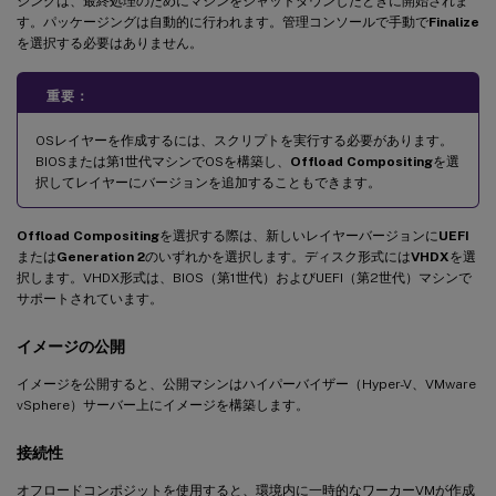
ジングは、最終処理のためにマシンをシャットダウンしたときに開始されま
す。パッケージングは自動的に行われます。管理コンソールで手動で
Finalize
を選択する必要はありません。
重要：
OSレイヤーを作成するには、スクリプトを実行する必要があります。
BIOSまたは第1世代マシンでOSを構築し、
Offload Compositing
を選
択してレイヤーにバージョンを追加することもできます。
Offload Compositing
を選択する際は、新しいレイヤーバージョンに
UEFI
または
Generation 2
のいずれかを選択します。ディスク形式には
VHDX
を選
択します。VHDX形式は、BIOS（第1世代）およびUEFI（第2世代）マシンで
サポートされています。
イメージの公開
イメージを公開すると、公開マシンはハイパーバイザー（Hyper-V、VMware
vSphere）サーバー上にイメージを構築します。
接続性
オフロードコンポジットを使用すると、環境内に一時的なワーカーVMが作成