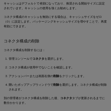
キャッシュはデフォルトで
有効
になっており、推奨される開始サイズに設定
されています。キャッシュの使用を強くお勧めします。
コネクタ構成のキャッシュを無効にする場合は、キャッシュサイズをゼロ
（0）に設定します。パッケージングキャッシュサイズを増やすことで、再度
有効にできます。
コネクタ構成の削除
コネクタ構成を削除するには：
管理コンソールで
コネクタ
を選択します。
コネクタ構成が使用中でないことを確認します。
アクションバーまたは画面右側の
削除
をクリックします。
開いたポップアップウィンドウで
削除
を選択します。コネクタ構成が削除
されます。
別の管理者がコネクタ構成を削除した後、
コネクタ
タブが更新されるまでに
数分かかります。