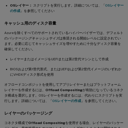
OSレイヤー：
スクリプトを実行します。詳細については、「
OSレイヤー
の作成
」を参照してください
キャッシュ用のディスク容量
Azureを除くすべてのサポートされているハイパーバイザーでは、デフォルト
の
パッケージングキャッシュサイズ
は推奨される開始レベルに設定されてい
ます。必要に応じてキャッシュサイズを増やすために十分なディスク容量を
確保してください。
レイヤーまたはイメージをUEFIまたは第2世代マシンとして作成
BIOSおよび第1世代形式、またはUEFIおよび第2世代イメージのいずれか
にVHDXディスク形式を使用
オフロードコンポジットを使用してアプリレイヤーまたはプラットフォーム
レイヤーを作成するには、
Offload Compositing
が有効になっているコネク
タ構成を選択します。OSレイヤーを作成するには、代わりにスクリプトを実
行します。詳細については、「
OSレイヤーの作成
」を参照してください。
レイヤーのパッケージング
コネクタ構成で
Offload Compositing
を使用する場合、レイヤーのパッケー