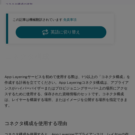
コネクタ構成の追加
コネクタ構成の編集
この記事は機械翻訳されています.
免責事項
キャッシュサイズとヒット率の増加
キャッシュの無効化または再有効化
英語に切り替え
コネクタ構成の削除
コネクタ構成
App Layeringサービスを初めて使用する際は、1つ以上の「コネクタ構成」を
作成する計画を立ててください。App Layeringコネクタ構成は、アプライア
ンスがハイパーバイザーまたはプロビジョニングサーバー上の場所にアクセ
スするために使用する、保存された資格情報のセットです。コネクタ構成
は、レイヤーを構築する場所、またはイメージを公開する場所を指定できま
す。
コネクタ構成を使用する理由
コネクタ構成を使用すると、App Layeringアプライアンスは、レイヤーの作