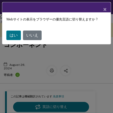
製品ドキュメン
JA
×
ト
Citrix Secure Private Access
Citrix Secure Private Access-オンプレ
Webサイトの表示をブラウザーの優先言語に切り替えますか ?
ミス
このコンテンツは動的に機械
フィードバックを提供する
翻訳されています。
はい
いいえ
コンポーネント
August 26,
2024
C
寄稿者:
この記事は機械翻訳されています.
免責事項
英語に切り替え