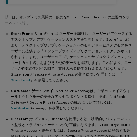
以下は、オンプレミス展開の一般的なSecure Private Access の主要コンポ
ーネントです。
StoreFront:
-StoreFront はユーザーを認証し、ユーザーがアクセスする
デスクトップとアプリケーションのストアを管理します。StoreFrontに
より、デスクトップやアプリケーションへのセルフサービスアクセスをユ
ーザーに提供する「エンタープライズアプリケーションストア」がホスト
されます。また、ユーザーのアプリケーションのサブスクリプション、シ
ョートカット名、およびその他のデータを追跡します。これにより、ユー
ザーが複数のデバイス間で一貫性のある操作を行えるようになります。
StoreFrontとSecure Private Access の統合について詳しくは、「
StoreFront
」を参照してください。
NetScaler ゲートウェイ:
-NetScaler Gatewayは、企業のファイアウォ
ールを介した単一の安全なアクセスポイントを提供します。NetScaler
GatewayとSecure Private Access の統合について詳しくは、「
NetScaler
Gateway」を参照してください。
Director:
(オプション) Directorを使用すると、効果的なパフォーマンス
の監視とトラブルシューティングが可能になります。DirectorをSecure
Private Access と統合するには、Secure Private Access に登録する必
要があるDirectorサーバーのFQDNのIPアドレスを入力する必要がありま