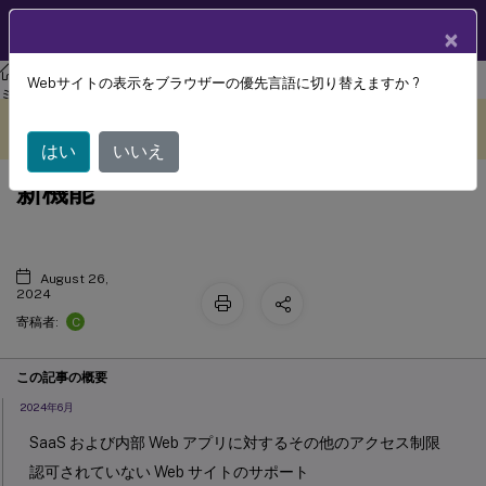
製品ドキュメン
JA
×
ト
Citrix Secure Private Access
Citrix Secure Private Access-オンプレ
Webサイトの表示をブラウザーの優先言語に切り替えますか ?
ミス
このコンテンツは動的に機械
フィードバックを提供する
翻訳されています。
はい
いいえ
新機能
August 26,
2024
C
寄稿者:
この記事の概要
2024年6月
SaaS および内部 Web アプリに対するその他のアクセス制限
認可されていない Web サイトのサポート