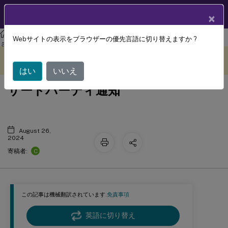
製品ドキュメン
JA
×
ト
Citrix Secure Private Access
Citrix Secure Private Access-オンプレ
Webサイトの表示をブラウザーの優先言語に切り替えますか ?
ミス
このコンテンツは動的に機械
フィードバックを提供する
翻訳されています。
はい
いいえ
サードパーティ通知
August 26,
2024
C
寄稿者:
この記事は機械翻訳されています.
免責事項
英語に切り替え