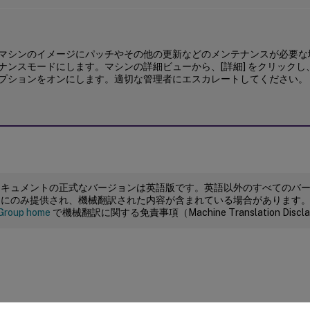
マシンのイメージにパッチやその他の更新などのメンテナンスが必要な
ナンスモードにします。マシンの詳細ビューから、[詳細] をクリック
プションをオンにします。適切な管理者にエスカレートしてください。
ドキュメントの正式なバージョンは英語版です。英語以外のすべてのバ
めにのみ提供され、機械翻訳された内容が含まれている場合があります
Group home
で機械翻訳に関する免責事項（Machine Translation Dis