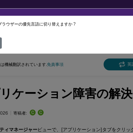
ブラウザーの優先言語に切り替えますか ?
ツは動的に機械翻訳されています。
フィ
 Virtual Apps and Desktops 7 2203 LTSR
Director
英
は機械翻訳されています.
免責事項
リケーション障害の解決
C
C
2026
寄稿者:
ティマネージャー
ビューで、[アプリケーション]タブをクリッ