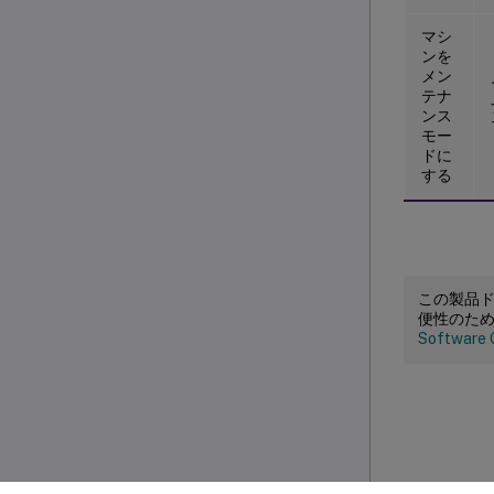
マシ
ンを
メン
テナ
ンス
モー
ドに
する
この製品
便性のた
Software 