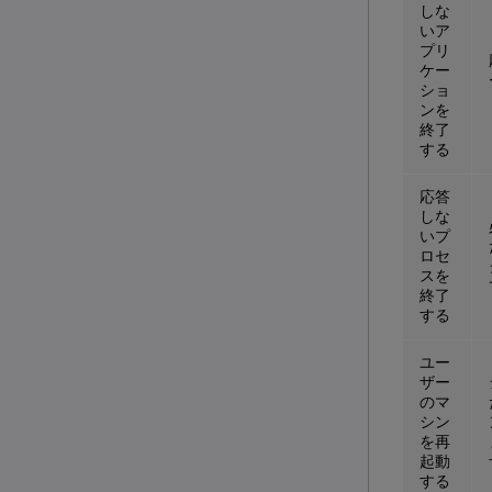
しな
いア
プリ
ケー
ショ
ンを
終了
する
応答
しな
いプ
ロセ
スを
終了
する
ユー
ザー
のマ
シン
を再
起動
する