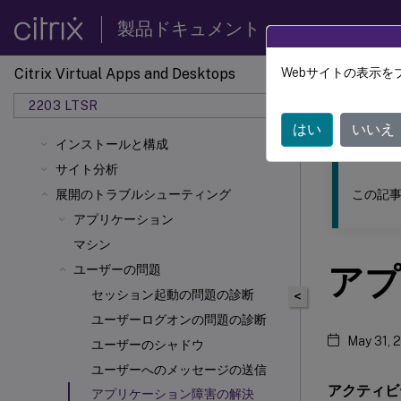
製品ドキュメント
Citrix Virtual Apps and Desktops
Webサイトの表示を
このコンテン
2203 LTSR
Citrix
はい
いいえ
インストールと構成
サイト分析
この記事
展開のトラブルシューティング
アプリケーション
マシン
アプ
ユーザーの問題
セッション起動の問題の診断
<
ユーザーログオンの問題の診断
May 31, 
ユーザーのシャドウ
ユーザーへのメッセージの送信
アクティビ
アプリケーション障害の解決