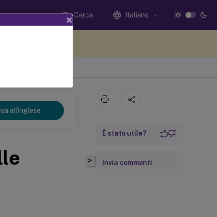
Cerca
Italiano
×
i qui i tuoi commenti
sa all'inglese
È stato utile?
lle
>
Invia commenti