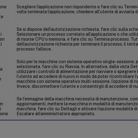
ione
Scegliere l’applicazione non rispondente e fare clic su Termi
volta terminata l’applicazione, chiedere all’utente di avviarla d
te
Se si dispone dell’autorizzazione richiesta, fare clic sulla sch
i
Selezionare un processo correlato all’applicazione o che utili
non
di risorse CPU o memoria, e fare clic su Termina processo. Tut
i
dell’autorizzazione richiesta per terminare il processo, il tent
processo fallisce.
Solo per le macchine con sistema operativo single-sessione, p
selezionata, fare clic su Riavvia. In alternativa, dalla vista De
la
utilizzare i controlli di alimentazione per riavviare o spegnere 
l’utente ad accedere di nuovo in modo da poter ricontrollare l’
e
macchine con sistema operativo multi-sessione, l’opzione di ria
Invece, disconnettere l’utente e consentirgli di accedere di n
a
Se l’immagine della macchina necessita di manutenzione, come
in
aggiornamenti, mettere la macchina in modalità di manutenzio
i
macchina, fare clic su Dettagli e attivare l’opzione modalità 
ione
Escalare all’amministratore appropriato.