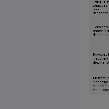
Terminare
l’applicaz
non
risponden
Terminare 
processi 
rispondent
Riavviare 
macchina
dell’utent
Mettere l
macchina 
modalità d
manutenz