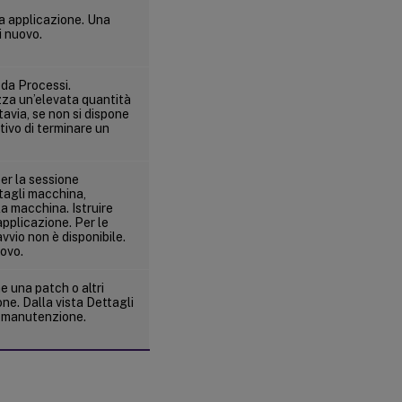
na applicazione. Una
i nuovo.
eda Processi.
zza un’elevata quantità
tavia, se non si dispone
ativo di terminare un
er la sessione
ttagli macchina,
la macchina. Istruire
applicazione. Per le
vvio non è disponibile.
uovo.
 una patch o altri
ne. Dalla vista Dettagli
di manutenzione.