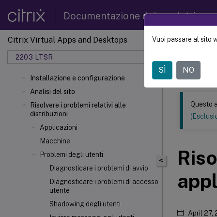
Documentazione dei prodotti
Citrix Virtual Apps and Desktops
Vuoi passare al sito 
Questo conten
automatica.
2203 LTSR
SÌ
NO
Citrix 
Installazione e configurazione
Analisi del sito
Questo a
Risolvere i problemi relativi alle
distribuzioni
(Esclusio
Applicazioni
Macchine
Riso
Problemi degli utenti
<
Diagnosticare i problemi di avvio
appl
Diagnosticare i problemi di accesso
utente
Shadowing degli utenti
April 27,