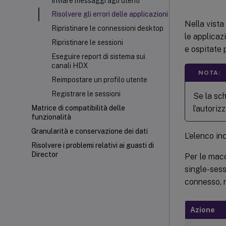
Inviare messaggi agli utenti
Risolvere gli errori delle applicazioni
Nella vista
Ripristinare le connessioni desktop
le applicaz
Ripristinare le sessioni
e ospitate 
Eseguire report di sistema sui
canali HDX
NOTA:
Reimpostare un profilo utente
Registrare le sessioni
Se la sch
l’autoriz
Matrice di compatibilità delle
funzionalità
Granularità e conservazione dei dati
L’elenco in
Risolvere i problemi relativi ai guasti di
Director
Per le mac
single-sess
connesso, n
Azione