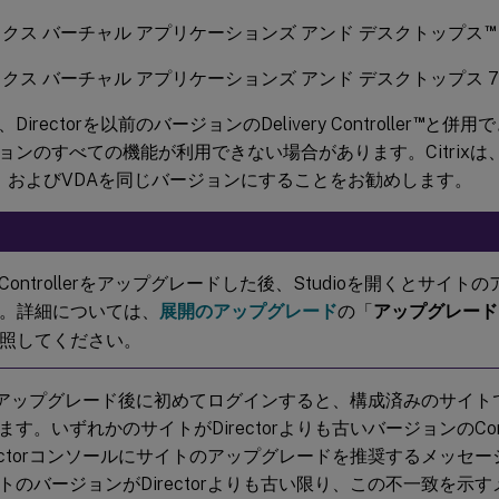
™
クス バーチャル アプリケーションズ アンド デスクトップス
クス バーチャル アプリケーションズ アンド デスクトップス 7 19
™
irectorを以前のバージョンのDelivery Controller
と併用でき
ンのすべての機能が利用できない場合があります。Citrixは、Direc
ller、およびVDAを同じバージョンにすることをお勧めします。
ery Controllerをアップグレードした後、Studioを開くとサ
。詳細については、
展開のアップグレード
の「
アップグレード
照してください。
torのアップグレード後に初めてログインすると、構成済みのサイ
す。いずれかのサイトがDirectorよりも古いバージョンのCont
rectorコンソールにサイトのアップグレードを推奨するメッセ
のバージョンがDirectorよりも古い限り、この不一致を示すメモ