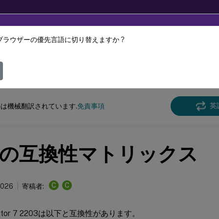
ブラウザーの優先言語に切り替えますか ?
ツは動的に機械翻訳されています。
フィ
 Virtual Apps and Desktops 7 2203 LTSR
Director
英
は機械翻訳されています.
免責事項
の互換性マトリックス
C
C
2026
寄稿者:
Director 7 2203は以下と互換性があります。