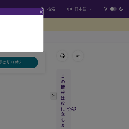
検索
日本語
×
ードバックを提供する
語に切り替え
こ
の
情
報
>
は
役
に
立
ち
ま