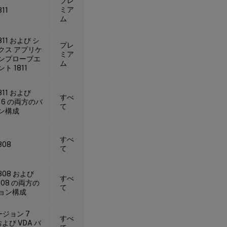
プレ
ミア
811
ム
1811 および シ
プレ
クス アプリケ
ミア
ンプローブエ
ム
ト 1811
1811 および
すべ
7.16 の両方のバ
て
ン構成
すべ
808
て
1808 および
すべ
1808 の両方の
て
ョン構成
ージョン 7
すべ
および VDA バ