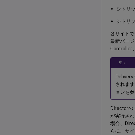
シトリッ
シトリッ
各サイトで、D
最新バージョ
Contro
注：
Deliv
されます
ョンを参
Direc
が実行されま
場合、Di
らに、サイト