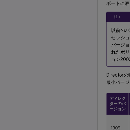
ボードに表
注：
以前のバー
セッション
バージョ
れたポリ
ョン20
Directo
最小バージ
ディレク
ターのバ
ージョン
1909