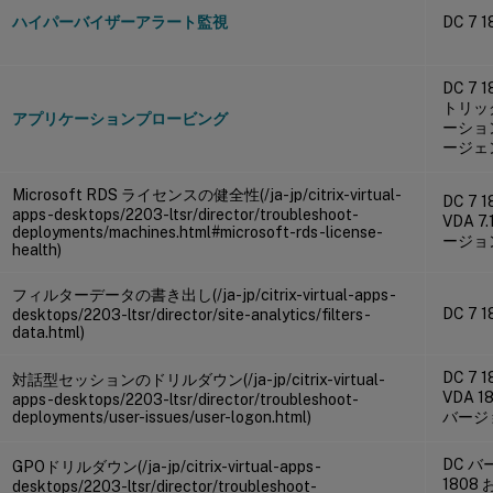
ハイパーバイザーアラート監視
DC 7 1
DC 7 
トリッ
アプリケーションプロービング
ーショ
ージェン
Microsoft RDS ライセンスの健全性(/ja-jp/citrix-virtual-
DC 7 
apps-desktops/2203-ltsr/director/troubleshoot-
VDA 
deployments/machines.html#microsoft-rds-license-
ージョ
health)
フィルターデータの書き出し(/ja-jp/citrix-virtual-apps-
DC 7 1
desktops/2203-ltsr/director/site-analytics/filters-
data.html)
DC 7 
対話型セッションのドリルダウン(/ja-jp/citrix-virtual-
VDA 
apps-desktops/2203-ltsr/director/troubleshoot-
deployments/user-issues/user-logon.html)
バージ
DC バ
GPOドリルダウン(/ja-jp/citrix-virtual-apps-
1808 
desktops/2203-ltsr/director/troubleshoot-