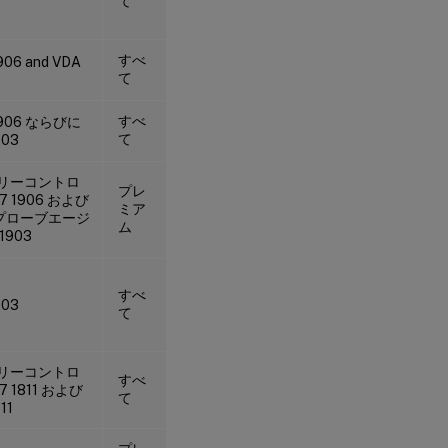
て
すべ
906 and VDA
て
すべ
1906 ならびに
て
903
リーコントロ
プレ
7 1906 および
ミア
ix プローブエージ
ム
1903
すべ
903
て
リーコントロ
すべ
7 1811 および
て
11