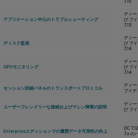
7.15
ディーシ
アプリケーション中心のトラブルシューティング
び ブ
7.13
ディーシ
ディスク監視
び ブ
7.14
ディーシ
GPUモニタリング
び ブ
7.14
ディーシ
セッション詳細パネルのトランスポートプロトコル
ブイディ
ディーシ
ユーザーフレンドリーな接続およびマシン障害の説明
び ブイ
DC 7.
Enterpriseエディションでの履歴データ可用性の向上
7.x 