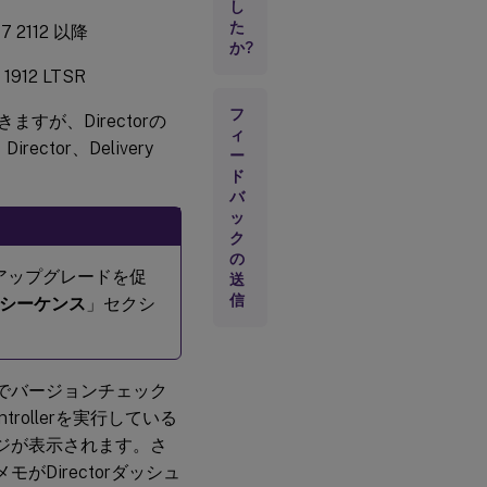
し
た
7 2112 以降
か?
12 LTSR
フ
ますが、Directorの
ィ
tor、Delivery
ー
ド
バ
ッ
ク
の
イトのアップグレードを促
送
信
シーケンス
」セクシ
トでバージョンチェック
rollerを実行している
ージが表示されます。さ
がDirectorダッシュ