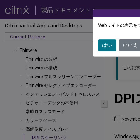
製品ドキュメント
Citrix Virtual Apps and Desktops
Webサイトの表示を
このコンテン
Current Release
Citrix 
はい
いいえ
Thinwire
Thinwire の分析
この記事
Thinwire の構成
Thinwire フルスクリーンエンコーダー
Thinwire セレクティブエンコーダー
DP
インテリジェントビルドトゥロスレス
ビデオコーデックの不使用
<
常時ロスレスモード
Novembe
カラースペース
高解像度ディスプレイ
Window
DPI スケーリング