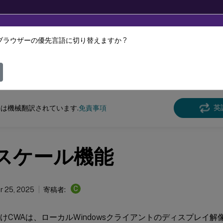
ブラウザーの優先言語に切り替えますか ?
ツは動的に機械翻訳されています。
フィ
Virtual Apps and Desktops
7 2511
Thinwire
英
は機械翻訳されています.
免責事項
Iスケール機能
C
r 25, 2025
寄稿者:
s向けCWAは、ローカルWindowsクライアントのディスプレイ解