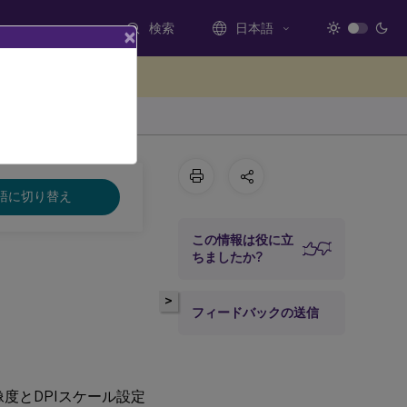
検索
日本語
×
ードバックを提供する
語に切り替え
この情報は役に立
ちましたか?
>
フィードバックの送信
像度とDPIスケール設定