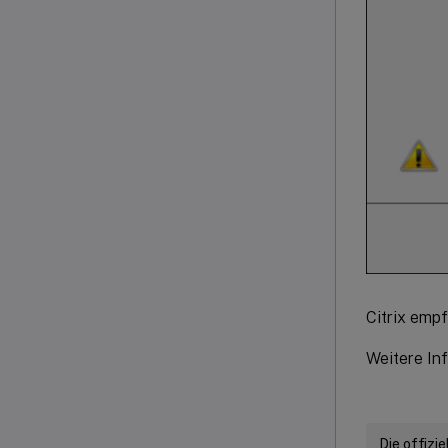
Citrix emp
Weitere In
Die offizi