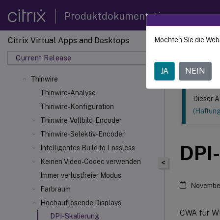
Produktdokumentation
Citrix Virtual Apps and Desktops
Möchten Sie die Web
Dieser Inhalt
Current Release
Citrix 
JA
NEIN
Thinwire
Thinwire-Analyse
Dieser A
Thinwire-Konfiguration
(Haftun
Thinwire-Vollbild-Encoder
Thinwire-Selektiv-Encoder
DPI
Intelligentes Build to Lossless
Keinen Video-Codec verwenden
<
Immer verlustfreier Modus
Novembe
Farbraum
Hochauflösende Displays
CWA für Wi
DPI-Skalierung