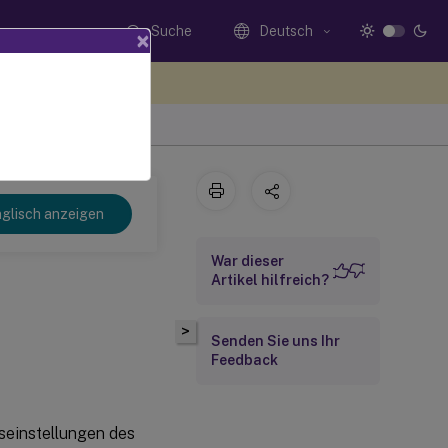
Suche
Deutsch
×
n Sie hier Feedback
glisch anzeigen
War dieser
Artikel hilfreich?
>
Senden Sie uns Ihr
Feedback
seinstellungen des