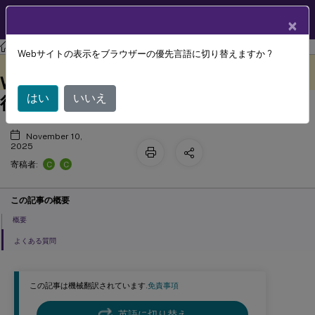
製品ドキュメン
JA
×
ト
Windows（ストア）向けCitrix Workspace
アプリ
Webサイトの表示をブラウザーの優先言語に切り替えますか ?
新しいWindows向けCitrix
このコンテンツは動的に機械
フィードバックを提供する
翻訳されています。
™
Workspace
アプリ（Win32）への移
はい
いいえ
行
November 10,
2025
C
C
寄稿者:
この記事の概要
概要
よくある質問
この記事は機械翻訳されています.
免責事項
英語に切り替え